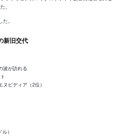
げた。
した。
の新旧交代
の波が訪れる
ト
ヌビディア（2位）
ドル）