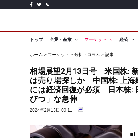
トップ
企業・産業
マーケット
経済
ホーム
>
マーケット
>
分析・コラム
> 記事
相場展望2月13日号 米国株:
は売り場探しか 中国株: 上
には経済回復が必須 日本株:
びつ」な急伸
2024年2月13日 09:11
■