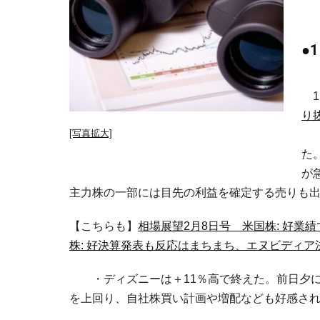
●
1）
り
[写真拡大]
・
た
が
主力株の一部には目先の利益を確定する売りも
【こちらも】
相場展望2月8日号 米国株: 好
株: 好決算発表も反応はまちまち、エヌビディア
・ディズニーは＋11％高で終えた。前日夕に発表
を上回り、自社株買い計画や増配なども好感され