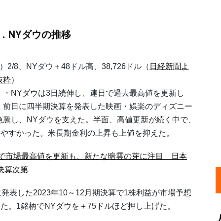
1．NYダウの推移
2/8、NYダウ＋48ドル高、38,726ドル（
日経新聞よ
抜粋
）
NYダウは3日続伸し、連日で過去最高値を更新し
。前日に四半期決算を発表した映画・娯楽のディズニー
急騰し、NYダウを支えた。半面、高値更新が続く中で、
出やすかった。米長期金利の上昇も上値を抑えた。
業績で市場最高値を更新も、新たな暗雲の芽に注目 日本
決算次第
した2023年10～12月期決算で1株利益が市場予想
た。1銘柄でNYダウを＋75ドルほど押し上げた。