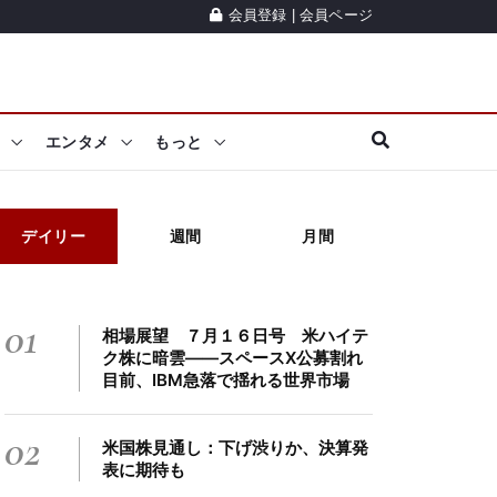
会員登録
|
会員ページ
エンタメ
もっと
デイリー
週間
月間
01
相場展望 ７月１６日号 米ハイテ
ク株に暗雲――スペースX公募割れ
目前、IBM急落で揺れる世界市場
02
米国株見通し：下げ渋りか、決算発
表に期待も