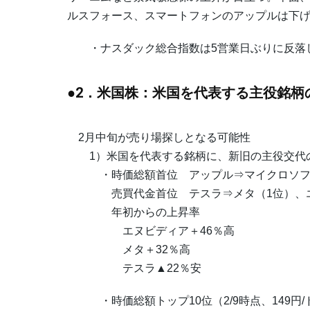
ルスフォース、スマートフォンのアップルは下
・ナスダック総合指数は5営業日ぶりに反落
●2．米国株：米国を代表する主役銘柄
2月中旬が売り場探しとなる可能性
1）米国を代表する銘柄に、新旧の主役交代
・時価総額首位 アップル⇒マイクロソフ
売買代金首位 テスラ⇒メタ（1位）、エ
年初からの上昇率
エヌビディア＋46％高
メタ＋32％高
テスラ▲22％安
・時価総額トップ10位（2/9時点、149円/