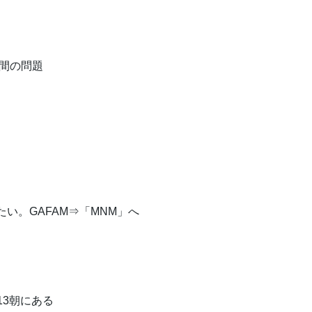
間の問題
。GAFAM⇒「MNM」へ
13朝にある