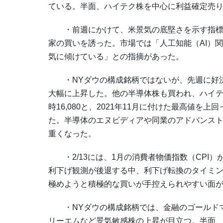
ている。半面、ハイテク株を中心に利益確定売
・前週にかけて、米景気の底堅さを示す指標
家の買いを誘った。市場では「人工知能（AI）
気に傾けている」との指摘があった。
・NYダウの構成銘柄ではないが、先週に好決
大幅に上昇した。他の半導体株も買われ、ハイ
時16,080と、2021年11月に付けた最高値
た。半導体のエヌビディアや同業のアドバンスト
重くなった。
・2/13には、1月の消費者物価指数（CPI）
利下げ観測が後退する中、利下げ転換のタイミ
極めようと積極的な買いが手控えられやすい面
・NYダウの構成銘柄では、金融のゴールドマ
リーエムなど景気敏感株の上昇が目立つ。半面