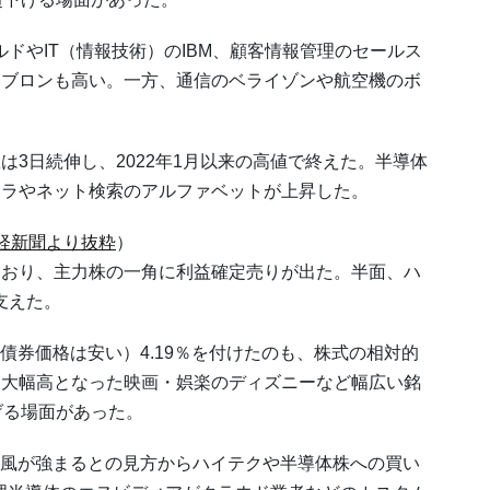
やIT（情報技術）のIBM、顧客情報管理のセールス
ェブロンも高い。一方、通信のベライゾンや航空機のボ
。
日続伸し、2022年1月以来の高値で終えた。半導体
スラやネット検索のアルファベットが上昇した。
経新聞より抜粋
）
おり、主力株の一角に利益確定売りが出た。半面、ハ
支えた。
債券価格は安い）4.19％を付けたのも、株式の相対的
に大幅高となった映画・娯楽のディズニーなど幅広い銘
げる場面があった。
風が強まるとの見方からハイテクや半導体株への買い