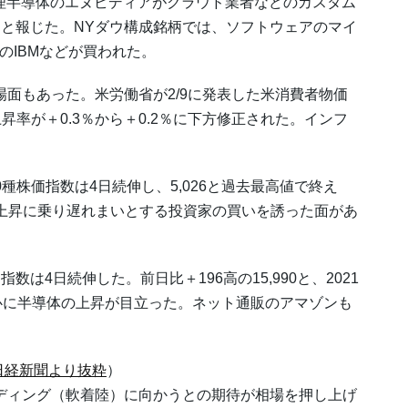
処理半導体のエヌビディアがクラウド業者などのカスタム
と報じた。NYダウ構成銘柄では、ソフトウェアのマイ
のIBMなどが買われた。
もあった。米労働省が2/9に発表した米消費者物価
上昇率が＋0.3％から＋0.2％に下方修正された。インフ
株価指数は4日続伸し、5,026と過去最高値で終え
場上昇に乗り遅れまいとする投資家の買いを誘った面があ
日続伸した。前日比＋196高の15,990と、2021
心に半導体の上昇が目立った。ネット通販のアマゾンも
日経新聞より抜粋
）
ィング（軟着陸）に向かうとの期待が相場を押し上げ