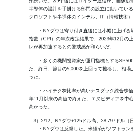
が続いた。2/9午後にはロイター通信が、画像
半導体の設計を手掛ける部門の設立に動いている
クロソフトや半導体のインテル、IT（情報技術）
・NYダウは寄り付き直後には小幅に上げる場面
指数（CPI）の年次改定結果で、2023年12月の
レが再加速するとの警戒感が和らいだ。
・多くの機関投資家が運用指標とするSP500種
た。終日、節目の5,000を上回って推移し、相
った。
・ハイテク株比率が高いナスダック総合株価指数は4
年11月以来の高値で終えた。エヌビディアを中
高かった。
3）2/12、NYダウ+125ドル高、38,797ドル（
・NYダウは反発した。米経済がソフトランデ