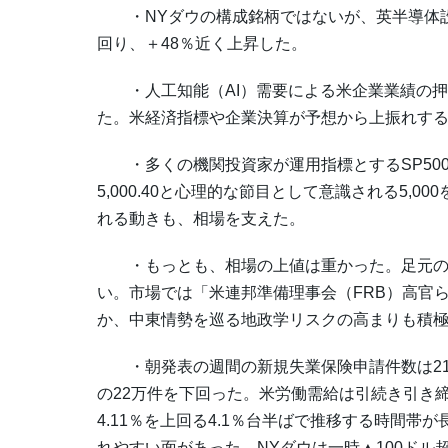
・NYダウの構成銘柄ではないが、英半導体設
回り、＋48％近く上昇した。
・人工知能（AI）需要による米企業業績の押
た。米経済指標や企業決算が予想から上振れす
・多くの機関投資家が運用指標とするSP500種
5,000.40と心理的な節目として意識される5,
れる動きも、相場を支えた。
・もっとも、相場の上値は重かった。足元の
い。市場では「米連邦準備理事会（FRB）高官
か、中東情勢を巡る地政学リスクの高まりも積
・朝発表の週間の新規失業保険申請件数は21
の22万件を下回った。米労働需給は引続き引き
4.11％を上回る4.1％台半ばで推移する時間
れやすい面があった。NYダウは一時▲100ドル