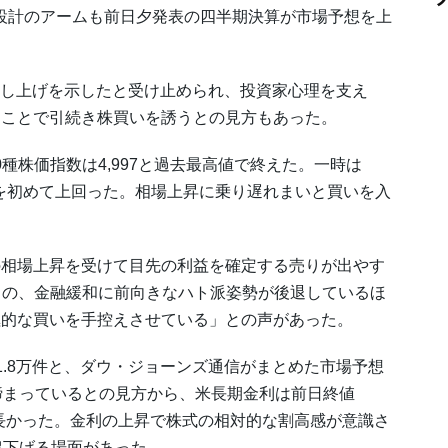
計のアームも前日夕発表の四半期決算が市場予想を上
し上げを示したと受け止められ、投資家心理を支え
ることで引続き株買いを誘うとの見方もあった。
株価指数は4,997と過去最高値で終えた。一時は
000を初めて上回った。相場上昇に乗り遅れまいと買いを入
相場上昇を受けて目先の利益を確定する売りが出やす
らの、金融緩和に前向きなハト派姿勢が後退しているほ
極的な買いを手控えさせている」との声があった。
.8万件と、ダウ・ジョーンズ通信がまとめた市場予想
締まっているとの見方から、米長期金利は前日終値
帯が長かった。金利の上昇で株式の相対的な割高感が意識さ
超下げる場面があった。