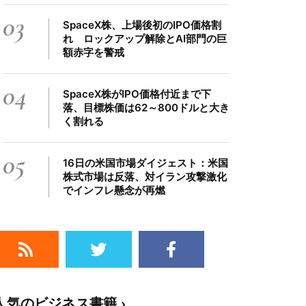
03
SpaceX株、上場後初のIPO価格割
れ ロックアップ解除とAI部門の巨
額赤字を警戒
04
SpaceX株がIPO価格付近まで下
落、目標株価は62～800ドルと大き
く割れる
05
16日の米国市場ダイジェスト：米国
株式市場は反落、対イラン攻撃激化
でインフレ懸念が再燃
人気のビジネス書籍