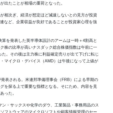
りが出たことが相場の重荷となった。
が相次ぎ、経済が想定ほど減速しないとの見方が投資
関連など、企業収益が良好であることが投資家心理を強
算を発表した英半導体設計のアームは一時＋4割高と
テク株の比率が高いナスダック総合株価指数は午前に一
を上回った。その後は主力株に利益確定売りが出て下げに転じ
・マイクロ・デバイス（AMD）は午後になって上値が
が発表される。米連邦準備理事会（FRB）による早期の
ングを探る上で重要な指標となる。そにため、内容を見
があった。
ン・サックスや化学のダウ、工業製品・事務用品のス
、ソフトウェアのマイクロソフトや顧客情報管理のセー