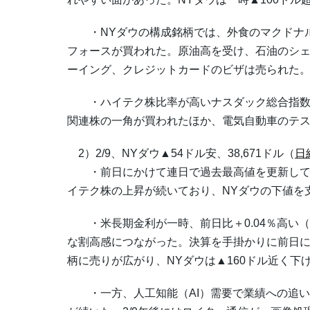
・NYダウの構成銘柄では、外食のマクドナルド
フォースが買われた。原油高を受け、石油のシ
ーイング、クレジットカードのビザは売られた
・ハイテク株比率が高いナスダック総合指数は3
関連株の一角が買われたほか、電気自動車のテ
2）2/9、NYダウ▲54ドル安、38,671ドル（
日
・前日にかけて連日で過去最高値を更新して
イテク株の上昇が続いており、NYダウの下値を
・米長期金利が一時、前日比＋0.04％高い（
な割高感につながった。決算を手掛かりに前日
柄に売りが広がり、NYダウは▲160ドル近く下
・一方、人工知能（AI）需要で業績への追い