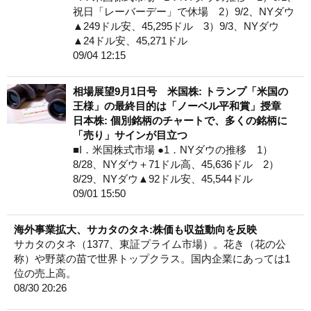
祝日「レーバーデー」で休場 2）9/2、NYダウ
▲249ドル安、45,295ドル 3）9/3、NYダウ
▲24ドル安、45,271ドル
09/04 12:15
相場展望9月1日号 米国株: トランプ「米国の
王様」の最終目的は「ノーベル平和賞」授章
日本株: 個別銘柄のチャートで、多くの銘柄に
「売り」サインが目立つ
■I．米国株式市場 ●1．NYダウの推移 1）
8/28、NYダウ＋71ドル高、45,636ドル 2）
8/29、NYダウ▲92ドル安、45,544ドル
09/01 15:50
海外事業拡大、サカタのタネ:株価も収益動向を反映
サカタのタネ（1377、東証プライム市場）。花き（花の公
称）や野菜の苗で世界トップクラス。国内企業にあっては1
位の売上高。
08/30 20:26