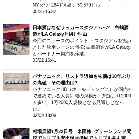
NYダウ+294ドル高、50,579ドル
05/25 16:32
日本酒はなぜサッカースタジアムへ? 白鶴酒
造がLA Galaxyと組む理由
今回のニュースのポイント ・スタジアムを拠点
とした飲用シーンの開拓: 白鶴酒造がLA Galaxy
とパートナー契約を締結。
03/22 16:41
パナソニック、リストラ追加も株価は18年ぶり
の高値 その理由は?
パナソニックHD（ホールディングス）が国内外
で進めている人員削減の規模が、想定より2000
人多い、1万2000人規模となる見通しとなっ
た。
02/09 18:08
相場展望1月22日号 米国株: グリーンランド関
税でトリプル安出現⇒撤回でトリプル高も警