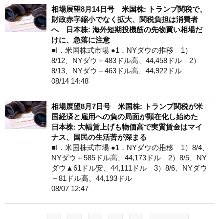
相場展望8月14日号 米国株: トランプ関税で、
財政赤字縮小でなく拡大、関税負担は消費者
へ 日本株: 海外短期投機筋の先物買い相場だ
けに、急落に注意
■I．米国株式市場 ●1．NYダウの推移 1）
8/12、NYダウ＋483ドル高、44,458ドル 2）
8/13、NYダウ＋463ドル高、44,922ドル
08/14 14:48
相場展望8月7日号 米国株: トランプ関税が米
国経済と雇用への負の局面が顕在化し始めた
日本株: 大幅賃上げも物価高で実質賃金はマイ
ナス、国民の生活苦が深まる
■I．米国株式市場 ●1．NYダウの推移 1）8/4、
NYダウ＋585ドル高、44,173ドル 2）8/5、NY
ダウ▲61ドル安、44,111ドル 3）8/6、NYダウ
＋81ドル高、44,193ドル
08/07 12:47