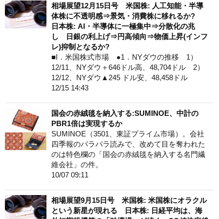
相場展望12月15日号 米国株: 人工知能・半導
体株に不透明感⇒景気・消費株に移れるか?
日本株: AI・半導体に一極集中⇒分散化の兆
し 日銀の利上げ⇒円高傾向⇒物価上昇(インフ
レ)抑制となるか?
■I．米国株式市場 ●1．NYダウの推移 1）
12/11、NYダウ＋646ドル高、48,704ドル 2）
12/12、NYダウ▲245 ドル安、48,458ドル
12/15 14:43
国会の赤絨毯を納入する:SUMINOE、中計の
PBR1倍は実現するか
SUMINOE（3501、東証プライム市場）。会社
四季報のパラパラ読みで、改めて目を奪われた
のは特色欄の「国会の赤絨毯を納入する名門繊
維会社」の件。
10/07 09:11
相場展望9月15日号 米国株: 米国株にオラクル
という新星が現れる 日本株: 日経平均は、海