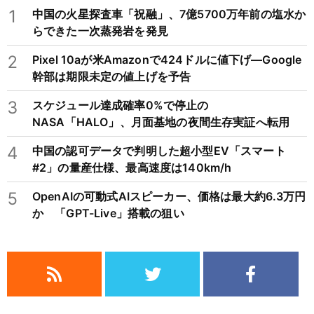
1
中国の火星探査車「祝融」、7億5700万年前の塩水か
らできた一次蒸発岩を発見
2
Pixel 10aが米Amazonで424ドルに値下げ―Google
幹部は期限未定の値上げを予告
3
スケジュール達成確率0%で停止の
NASA「HALO」、月面基地の夜間生存実証へ転用
4
中国の認可データで判明した超小型EV「スマート
#2」の量産仕様、最高速度は140km/h
5
OpenAIの可動式AIスピーカー、価格は最大約6.3万円
か 「GPT-Live」搭載の狙い