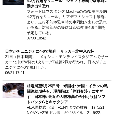
4.2万台超をリコール シャフト破断で駐車時に
動き出す恐れ
フォードはマスタング Mach-EのAWDモデル約
4.2万台をリコール。リアデフのシャフト破断に
より、走行不能や駐車時の車両動き出しの恐れ
がある。対策部品の提供は2026年第4四半期を
予定している。
07/09 18:42
日本がチュニジアに4-0で勝利 サッカー北中米W杯
21日（日本時間）、メキシコ・モンテレイスタジアムでサッ
カー北中米W杯の1次リーグF組第2戦が行われ、日本がチュ
ニジアに4-0で勝利した。
06/21 17:41
相場展望5月25日号 米国株: 米国・イランの戦
闘終結期待も、現段階は「停戦交渉」にすぎ
ず 日本株: 最近の大幅株高の火付け役はソフ
トバンクGとキオクシア
■I.米国株式市場 ●1.NYダウの推移 1）5/21、
NYダウ+276 ドル高、50,285ドル 2）5/22、