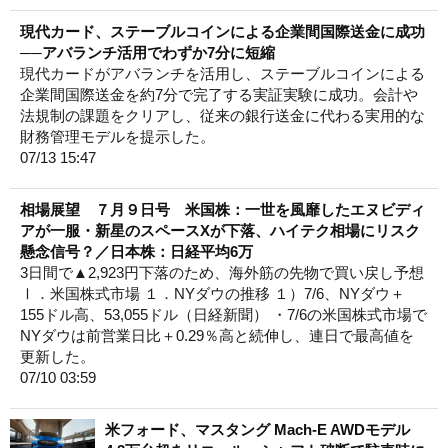
現代カード、ステーブルコインによる企業間国際送金に成功
──アバランチ活用でわずか7分に短縮
現代カードがアバランチを活用し、ステーブルコインによる
企業間国際送金を約7分で完了する実証実験に成功。会計や
法規制の課題をクリアし、従来の銀行送金に代わる実用的な
財務管理モデルを提示した。
07/13 15:47
相場展望 ７月９日号 米国株：一世を風靡したエヌビディ
アが一服・新星のスペースXが下落、ハイテク相場にリスク
懸念信号？／日本株：日経平均6万
3日間で▲2,923円下落のため、海外筋の先物で買い戻し予想
Ⅰ．米国株式市場 １．NYダウの推移 １）7/6、NYダウ＋
155ドル高、53,055ドル（日経新聞） ・7/6の米国株式市場で
NYダウは前営業日比＋0.29％高と続伸し、連日で最高値を
更新した。
07/10 03:59
米フォード、マスタング Mach-E AWDモデル