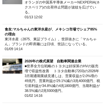
オランダの中国系半導体メーカーNEXPERIA(ネ
クスペリア)の出荷停止問題が波紋を広げてい
る。
01/13 12:02
食友:マルちゃんの東洋水産が、メキシコ市場でシェア85%
の理由
東洋水産（2875、東証プライム）。世辞抜きに「マルちゃ
ん」ブランドの即席麺には日頃、世話になっている。
01/09 14:14
2026年の株式展望 自動車関連企業
■世界全方位戦略のトヨタは好採算のHVの販売
増で収益性改善 トヨタ自動車(7203)の2026年
3月期通期業績見通しは、営業収益が2.0%増の
49兆円、営業利益が29.1%減の3兆4000億円、税
引前利益が34.8%減の4兆1800億円、当期利益が
38.5%減の2兆9300億円。
01/02 14:16