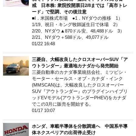
戒 日本株: 衆院投開票日2/8までは「高市トレ
ード」で堅調、その後注意
■I．米国株式市場 ●1．NYダウの推移 1）
1/19、祝日・キング牧師誕生日で休場 2）
2/20、NYダウ▲870ドル安、48,488ドル 3）
2/21、NYダウ＋588ドル、49,077ドル
01/22 16:48
三菱自、大幅改良したクロスオーバーSUV「ア
ウトランダー」最適地カナダから発売開始
三菱自動車のカナダ事業統括会社、ミツビシ・
モーター・セールス・オブ・カナダ・インク
(MMSCAN)は、大幅改良したクロスオーバー
SUV『アウトランダー』のプラグインハイブリ
ッドEVモデル(アウトランダーPHEV)をカナダ
でこの3月に販売を開始する。
01/17 10:07
ホンダ、車載半導体を分散調達へ 中国系半導
体ネクスペリアの出荷停止受け