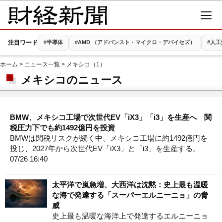
注目ワード
#半導体
#AMD （アドバンスト・マイクロ・デバイセズ）
#人工
ホーム
>
ニュース一覧
> メキシコ（1）
メキシコのニュース
BMW、メキシコ工場で次世代EV「iX3」「i3」を生産へ 関
税圧力下でも約1492億円を投資
BMWは関税リスクが続く中、メキシコ工場に約1492億円を
投じ、2027年から次世代EV「iX3」と「i3」を生産する。
07/26 16:40
太平洋で嵐急増、大西洋は沈黙：史上最も温暖
な海で発達する「スーパーエルニーニョ」の脅
威
史上最も温暖な海洋上で発達するエルニーニョ