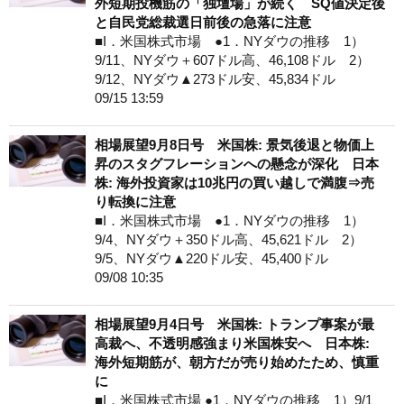
外短期投機筋の「独壇場」が続く SQ値決定後
と自民党総裁選日前後の急落に注意
■I．米国株式市場 ●1．NYダウの推移 1）
9/11、NYダウ＋607ドル高、46,108ドル 2）
9/12、NYダウ▲273ドル安、45,834ドル
09/15 13:59
相場展望9月8日号 米国株: 景気後退と物価上
昇のスタグフレーションへの懸念が深化 日本
株: 海外投資家は10兆円の買い越しで満腹⇒売
り転換に注意
■I．米国株式市場 ●1．NYダウの推移 1）
9/4、NYダウ＋350ドル高、45,621ドル 2）
9/5、NYダウ▲220ドル安、45,400ドル
09/08 10:35
相場展望9月4日号 米国株: トランプ事案が最
高裁へ、不透明感強まり米国株安へ 日本株:
海外短期筋が、朝方だが売り始めたため、慎重
に
■I．米国株式市場 ●1．NYダウの推移 1）9/1、