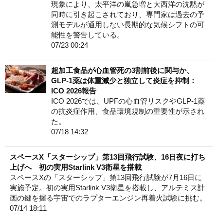
現象により、太平洋の嵐急増と大西洋の沈黙が
同時に引き起こされており、専門家は過去の予
測モデルが通用しない長期的な気候シフトの可
能性を警告している。
07/23 00:24
超加工食品が心血管死の3割前後に関与か、
GLP-1薬は体重減少と独立して炎症を抑制：
ICO 2026報告
ICO 2026では、UPFの心血管リスクやGLP-1薬
の抗炎症作用、食品環境規制の重要性が示され
た。
07/18 14:32
スペースX「スターシップ」第13回飛行試験、16日夜に打ち
上げへ 初の実用Starlink V3衛星を搭載
スペースXの「スターシップ」第13回飛行試験が7月16日に
実施予定。初の実用Starlink V3衛星を搭載し、アルテミス計
画の鍵を握る宇宙でのラプターエンジン再着火試験に挑む。
07/14 18:11