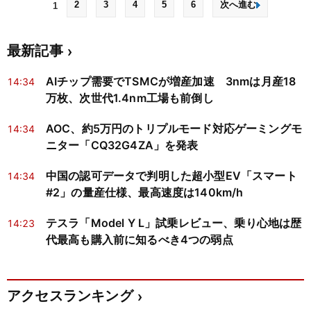
2
3
4
5
6
次へ進む
1
最新記事
AIチップ需要でTSMCが増産加速 3nmは月産18
14:34
万枚、次世代1.4nm工場も前倒し
AOC、約5万円のトリプルモード対応ゲーミングモ
14:34
ニター「CQ32G4ZA」を発表
中国の認可データで判明した超小型EV「スマート
14:34
#2」の量産仕様、最高速度は140km/h
テスラ「Model Y L」試乗レビュー、乗り心地は歴
14:23
代最高も購入前に知るべき4つの弱点
アクセスランキング