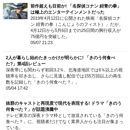
前作超えも目前か! 「名探偵コナン 紺青の拳」
は極上のエンターテインメントだった
2019年4月12日に公開された映画「名探偵コナ
ン 紺青の拳（こんじょうのフィスト）」だが、
4月12日から5月6日までの25日間の興行収入が
75億円を突破した。
05/07 21:23
2人が暮らし始めたきっかけが明らかに! 「きのう何食べ
た?」第4話レビュー
深夜帯にも関わらず初回3.2％、北海道地区では6％以上の視
聴率を叩き出し、さらに見逃し配信では155万回以上の再生
数を記録した「きのう何食べた？」。
05/04 17:42
抜群のキャストと再現度で現代を表現する! ドラマ「きのう
何食べた？」が話題沸騰中
テレビ東京の深夜ドラマ枠として放送されている「きのう何
食べた？」に、視聴者だけでなく業界人からも注目が集まっ
ている。