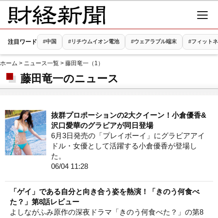
注目ワード
#中国
#リチウムイオン電池
#ウェアラブル端末
#フィット
ホーム
>
ニュース一覧
> 藤田竜一（1）
藤田竜一のニュース
抜群プロポーションの2大クイーン！小倉優香&
沢口愛華のグラビアが同日登場
6月3日発売の「プレイボーイ」にグラビアアイ
ドル・女優として活躍する小倉優香が登場し
た。
06/04 11:28
「ゲイ」である自分と向き合う姿を熱演！「きのう何食べ
た？」第8話レビュー
よしながふみ原作の深夜ドラマ「きのう何食べた？」の第8