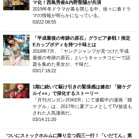
マ化！西島秀俊&内野聖陽が共演
2019年冬ドラマが幕を閉じる中、徐々に春ドラ
マの情報が明らかになっている。
03/22 08:55
「平成最後の奇跡の原石」グラビア参戦！推定
Eカップボディを持つ十味とは
2018年7月、「ヤングジャンプが見つけた平成
最後の奇跡の原石」というキャッチコピーで話
題を集めた美女が、十味だ。
03/17 18:22
1期に続いて駆け引きの緊張感は健在! 「賭ケグ
ルイ××」で深化するストーリー
「月刊ガンガンJOKER」にて連載中の漫画「賭
ケグル」は、2017年に夏アニメとしてTV放送も
された人気漫画だ。
03/14 21:20
ついにストックホルムに降り立つ四三一行！「いだてん」第