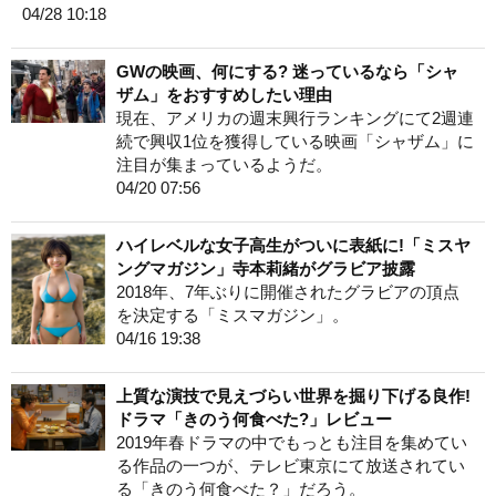
04/28 10:18
GWの映画、何にする? 迷っているなら「シャ
ザム」をおすすめしたい理由
現在、アメリカの週末興行ランキングにて2週連
続で興収1位を獲得している映画「シャザム」に
注目が集まっているようだ。
04/20 07:56
ハイレベルな女子高生がついに表紙に!「ミスヤ
ングマガジン」寺本莉緒がグラビア披露
2018年、7年ぶりに開催されたグラビアの頂点
を決定する「ミスマガジン」。
04/16 19:38
上質な演技で見えづらい世界を掘り下げる良作!
ドラマ「きのう何食べた?」レビュー
2019年春ドラマの中でもっとも注目を集めてい
る作品の一つが、テレビ東京にて放送されてい
る「きのう何食べた？」だろう。