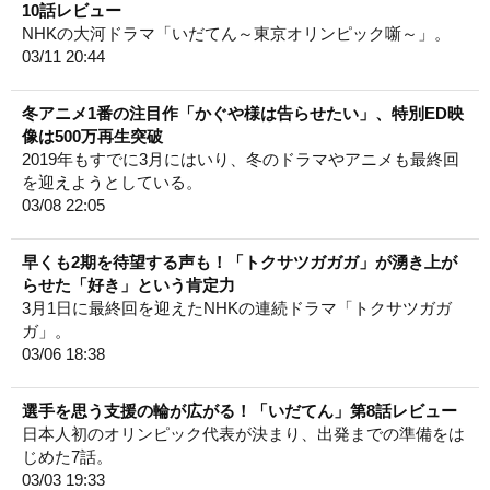
10話レビュー
NHKの大河ドラマ「いだてん～東京オリンピック噺～」。
03/11 20:44
冬アニメ1番の注目作「かぐや様は告らせたい」、特別ED映
像は500万再生突破
2019年もすでに3月にはいり、冬のドラマやアニメも最終回
を迎えようとしている。
03/08 22:05
早くも2期を待望する声も！「トクサツガガガ」が湧き上が
らせた「好き」という肯定力
3月1日に最終回を迎えたNHKの連続ドラマ「トクサツガガ
ガ」。
03/06 18:38
選手を思う支援の輪が広がる！「いだてん」第8話レビュー
日本人初のオリンピック代表が決まり、出発までの準備をは
じめた7話。
03/03 19:33