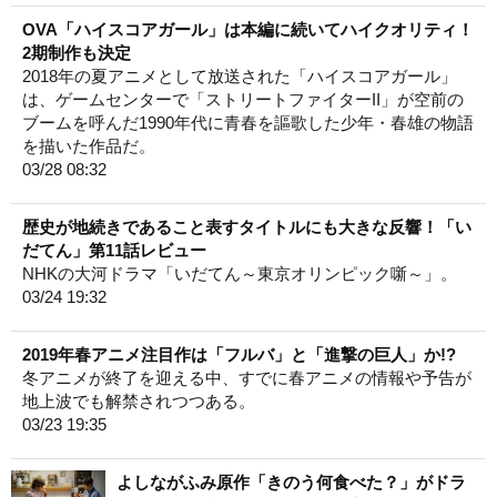
OVA「ハイスコアガール」は本編に続いてハイクオリティ！
2期制作も決定
2018年の夏アニメとして放送された「ハイスコアガール」
は、ゲームセンターで「ストリートファイターII」が空前の
ブームを呼んだ1990年代に青春を謳歌した少年・春雄の物語
を描いた作品だ。
03/28 08:32
歴史が地続きであること表すタイトルにも大きな反響！「い
だてん」第11話レビュー
NHKの大河ドラマ「いだてん～東京オリンピック噺～」。
03/24 19:32
2019年春アニメ注目作は「フルバ」と「進撃の巨人」か!?
冬アニメが終了を迎える中、すでに春アニメの情報や予告が
地上波でも解禁されつつある。
03/23 19:35
よしながふみ原作「きのう何食べた？」がドラ