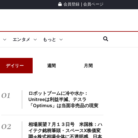
会員登録
|
会員ページ
エンタメ
もっと
デイリー
週間
月間
01
ロボットブームに冷や水か：
Unitreeは利益半減、テスラ
「Optimus」は当面非売品の現実
02
相場展望７月１３日号 米国株：ハ
イテク銘柄筆頭・スペースX株価変
調⇒株式相場全体に不透明感、日本