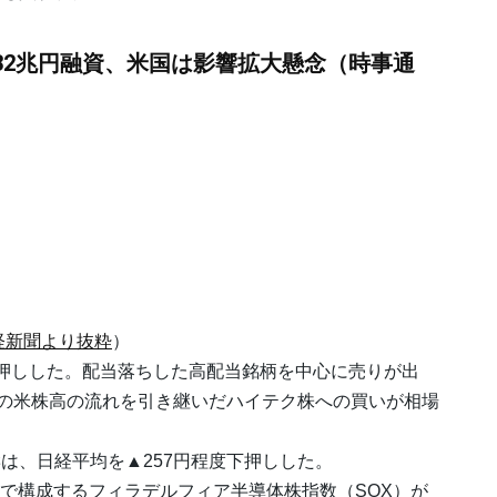
32兆円融資、米国は影響拡大懸念（時事通
経新聞より抜粋
）
しした。配当落ちした高配当銘柄を中心に売りが出
日の米株高の流れを引き継いだハイテク株への買いが相場
、日経平均を▲257円程度下押しした。
で構成するフィラデルフィア半導体株指数（SOX）が