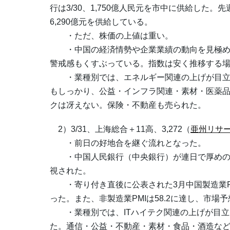
行は3/30、1,750億人民元を市中に供給した
6,290億元を供給している。
・ただ、株価の上値は重い。
・中国の経済情勢や企業業績の動向を見極め
警戒感もくすぶっている。指数は安く推移する
・業種別では、エネルギー関連の上げが目立
もしっかり、公益・インフラ関連・素材・医薬
クは冴えない。保険・不動産も売られた。
2）3/31、上海総合＋11高、3,272（
亜州リサ
・前日の好地合を継ぐ流れとなった。
・中国人民銀行（中央銀行）が連日で厚めの
視された。
・寄り付き直後に公表された3月中国製造業PMI
った。また、非製造業PMIは58.2に達し、市場予
・業種別では、ITハイテク関連の上げが目立
た。通信・公益・不動産・素材・食品・酒造な