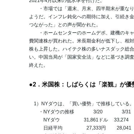
2021年4月以来の低水準を付けた。
・市場では「週末、月末、四半期末が重なり
ようだ。インフレ鈍化への期待に加え、引続き
つながった」との声が聞かれた。
・ホームセンターのホームデポ、建機のキャ
費関連株が買われた。米長期金利が低下し、相対
株も上昇した。ハイテク株の多いナスダック総合
い。中国当局が「国家安全法」などに基づき調査
終えた。
●2．米国株：しばらくは「楽観」が優
1）NYダウは、「買い優勢」で推移している
・NYダウの推移 3/20 3/31
NYダウ 31,861ドル 33,274 ＋1
日経平均 27,333円 28,041 ＋