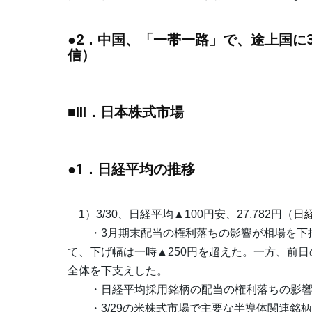
●2．中国、「一帯一路」で、途上国に
信）
■III．日本株式市場
●1．日経平均の推移
1）3/30、日経平均▲100円安、27,782円（
日
・3月期末配当の権利落ちの影響が相場を下押
て、下げ幅は一時▲250円を超えた。一方、前
全体を下支えした。
・日経平均採用銘柄の配当の権利落ちの影響は
・3/29の米株式市場で主要な半導体関連銘柄