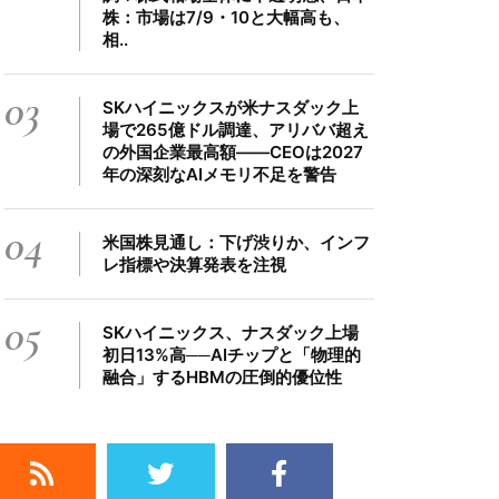
株：市場は7/9・10と大幅高も、
相..
03
SKハイニックスが米ナスダック上
場で265億ドル調達、アリババ超え
の外国企業最高額――CEOは2027
年の深刻なAIメモリ不足を警告
04
米国株見通し：下げ渋りか、インフ
レ指標や決算発表を注視
05
SKハイニックス、ナスダック上場
初日13%高──AIチップと「物理的
融合」するHBMの圧倒的優位性