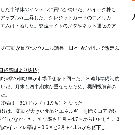
した半導体のインテルに買いが続いた。ハイテク株も
のアップルが上昇した。クレジットカードのアメリカ
ーエムは下落した。交流サイトのメタやネット通販のア
限りの言動が目立つパウエル議長 日本: 配当狙いで想定以
日経新聞より抜粋
）
価指数の伸び率が市場予想を下回った。米連邦準備制度
らいだ。月末と四半期末が重なったため、機関投資家の
った。
幅は＋617ドル（＋1.9％）となった。
指数は、変動が大きい食品とエネルギーを除くコア指数
ほど伸びなかった。伸び率も前月＋4.7％から鈍化した。3
のインフレ率は＋3.6％と2月＋4.1％から低下し、