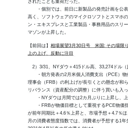
されたことも重荷だった。
・個別では、前日に新製品の発売計画を公表
高く、ソフトウェアのマイクロソフトとスマホ
ン・エキスプレスと工業製品・事務用品のスリ
マゾンが上昇した。
【前回は】
相場展望3月30日号 米国: その場
上の上げ、反動に注目
2）3/31、NYダウ＋415ドル高、33,274ドル（
・朝方発表の2月米個人消費支出（PCE）物
理事会（FRB）の利上げが長引くとの懸念が和
リバランス（資産配分の調整）に伴う買いも入
・NYダウは月間では2カ月ぶりに上昇し、上げ
・FRBが物価目標として重視するPCE物価
が前年同期比＋4.6％上昇と、市場予想＋4.7％
月の消費者態度指数では、消費者が予想する1年先