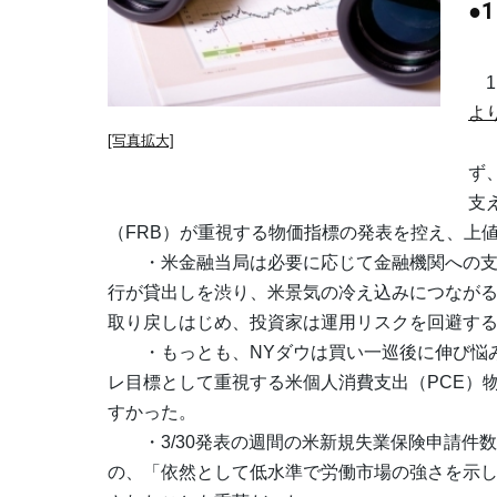
●
1）
よ
[写真拡大]
・
ず
支
（FRB）が重視する物価指標の発表を控え、上
・米金融当局は必要に応じて金融機関への支
行が貸出しを渋り、米景気の冷え込みにつなが
取り戻しはじめ、投資家は運用リスクを回避す
・もっとも、NYダウは買い一巡後に伸び悩み、
レ目標として重視する米個人消費支出（PCE）
すかった。
・3/30発表の週間の米新規失業保険申請件数は
の、「依然として低水準で労働市場の強さを示