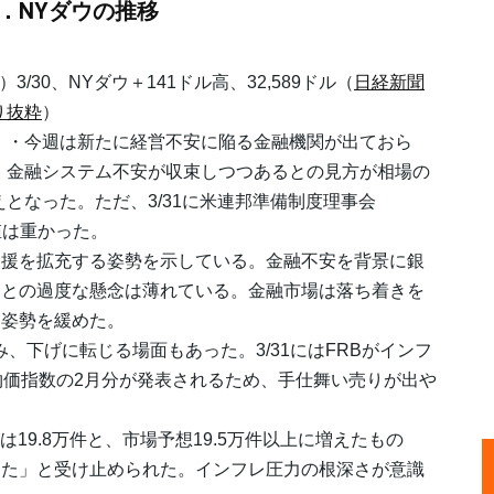
1．NYダウの推移
3/30、NYダウ＋141ドル高、32,589ドル（
日経新聞
り抜粋
）
今週は新たに経営不安に陥る金融機関が出ておら
、金融システム不安が収束しつつあるとの見方が相場の
えとなった。ただ、3/31に米連邦準備制度理事会
値は重かった。
援を拡充する姿勢を示している。金融不安を背景に銀
るとの過度な懸念は薄れている。金融市場は落ち着きを
る姿勢を緩めた。
下げに転じる場面もあった。3/31にはFRBがインフ
物価指数の2月分が発表されるため、手仕舞い売りが出や
19.8万件と、市場予想19.5万件以上に増えたもの
した」と受け止められた。インフレ圧力の根深さが意識