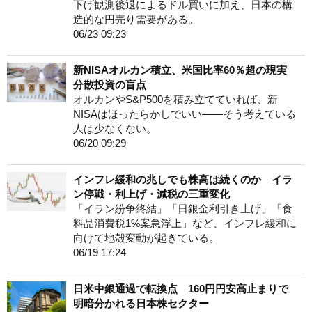
下げ観測後退によるドル買いに加え、日本の構
造的な円売り需要がある。
06/23 09:23
新NISAオルカン積立、米国比率60％超の現実
分散投資の盲点
オルカンやS&P500を積み立てていれば、新
NISAはほったらかしでいい——そう考えている
人は少なくない。
06/20 09:29
インフレ緩和の兆しでも株高は続くのか イラ
ン停戦・利上げ・減税の三重変化
「イラン紛争終結」「日銀金利引き上げ」「食
料品消費税1%案急浮上」など、インフレ緩和に
向けて地殻変動が起きている。
06/19 17:24
日米中銀通過で転換点 160円円安高止まりで
明暗分かれる日本株セクター