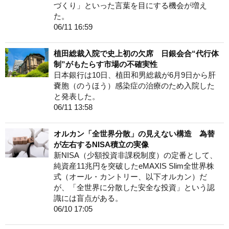
づくり」といった言葉を目にする機会が増え
た。
06/11 16:59
植田総裁入院で史上初の欠席 日銀会合“代行体
制”がもたらす市場の不確実性
日本銀行は10日、植田和男総裁が6月9日から肝
嚢胞（のうほう）感染症の治療のため入院した
と発表した。
06/11 13:58
オルカン「全世界分散」の見えない構造 為替
が左右するNISA積立の実像
新NISA（少額投資非課税制度）の定番として、
純資産11兆円を突破したeMAXIS Slim全世界株
式（オール・カントリー、以下オルカン）だ
が、「全世界に分散した安全な投資」という認
識には盲点がある。
06/10 17:05