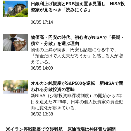
日銀利上げ観測とFRB据え置き見通し NISA投
資家が見るべき「読みにくさ」
06/05 17:14
物価高・円安の時代、初心者がNISAで「長期・
積立・分散」を選ぶ理由
物価の上昇が続き、円安も話題になる中で、
「預金だけで大丈夫だろうか」と感じる人が増
えている。
06/05 14:09
オルカン純資産がS&P500を逆転 新NISAで問
われる分散投資の意味
新NISA（少額投資非課税制度）の開始から2年
目を迎えた2026年、日本の個人投資家の資金動
向に変化が起きている。
06/02 13:38
米イラン停戦延長で交渉難航 原油市場は神経質な展開