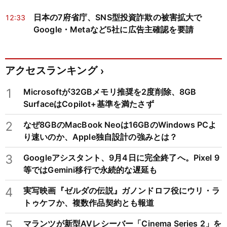
が示す「買い」の条件とは
日本の7府省庁、SNS型投資詐欺の被害拡大で
12:33
Google・Metaなど5社に広告主確認を要請
アクセスランキング
1
Microsoftが32GBメモリ推奨を2度削除、8GB
SurfaceはCopilot+基準を満たさず
2
なぜ8GBのMacBook Neoは16GBのWindows PCよ
り速いのか、Apple独自設計の強みとは？
3
Googleアシスタント、9月4日に完全終了へ。Pixel 9
等ではGemini移行で永続的な遅延も
4
実写映画『ゼルダの伝説』ガノンドロフ役にウリ・ラ
トゥケフか、複数作品契約とも報道
5
マランツが新型AVレシーバー「Cinema Series 2」を