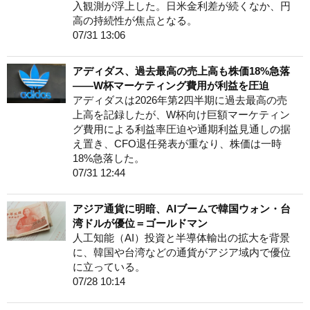
入観測が浮上した。日米金利差が続くなか、円
高の持続性が焦点となる。
07/31 13:06
アディダス、過去最高の売上高も株価18%急落
——W杯マーケティング費用が利益を圧迫
アディダスは2026年第2四半期に過去最高の売
上高を記録したが、W杯向け巨額マーケティン
グ費用による利益率圧迫や通期利益見通しの据
え置き、CFO退任発表が重なり、株価は一時
18%急落した。
07/31 12:44
アジア通貨に明暗、AIブームで韓国ウォン・台
湾ドルが優位＝ゴールドマン
人工知能（AI）投資と半導体輸出の拡大を背景
に、韓国や台湾などの通貨がアジア域内で優位
に立っている。
07/28 10:14