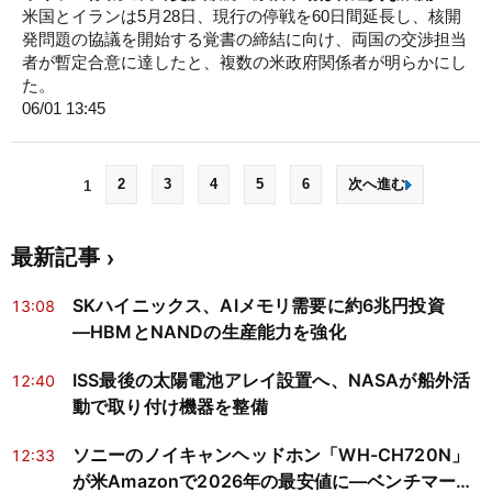
米国とイランは5月28日、現行の停戦を60日間延長し、核開
発問題の協議を開始する覚書の締結に向け、両国の交渉担当
者が暫定合意に達したと、複数の米政府関係者が明らかにし
た。
06/01 13:45
2
3
4
5
6
次へ進む
1
最新記事
SKハイニックス、AIメモリ需要に約6兆円投資
13:08
―HBMとNANDの生産能力を強化
ISS最後の太陽電池アレイ設置へ、NASAが船外活
12:40
動で取り付け機器を整備
ソニーのノイキャンヘッドホン「WH-CH720N」
12:33
が米Amazonで2026年の最安値に―ベンチマーク