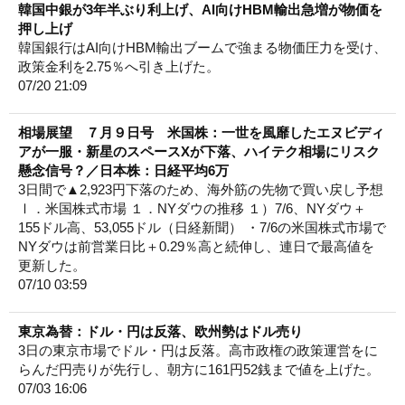
韓国中銀が3年半ぶり利上げ、AI向けHBM輸出急増が物価を
押し上げ
韓国銀行はAI向けHBM輸出ブームで強まる物価圧力を受け、
政策金利を2.75％へ引き上げた。
07/20 21:09
相場展望 ７月９日号 米国株：一世を風靡したエヌビディ
アが一服・新星のスペースXが下落、ハイテク相場にリスク
懸念信号？／日本株：日経平均6万
3日間で▲2,923円下落のため、海外筋の先物で買い戻し予想
Ⅰ．米国株式市場 １．NYダウの推移 １）7/6、NYダウ＋
155ドル高、53,055ドル（日経新聞） ・7/6の米国株式市場で
NYダウは前営業日比＋0.29％高と続伸し、連日で最高値を
更新した。
07/10 03:59
東京為替：ドル・円は反落、欧州勢はドル売り
3日の東京市場でドル・円は反落。高市政権の政策運営をに
らんだ円売りが先行し、朝方に161円52銭まで値を上げた。
07/03 16:06