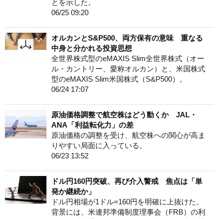
とを示した。
06/25 09:20
オルカンとS&P500、両方保有の意味 重なる
中身と分かれる投資思想
全世界株式型のeMAXIS Slim全世界株式（オー
ル・カントリー、愛称オルカン）と、米国株式
型のeMAXIS Slim米国株式（S&P500）。
06/24 17:07
原油価格調整で航空株はどう動くか JAL・
ANA「利益転化力」の差
原油価格の調整を受け、航空株への関心が高ま
りやすい局面に入っている。
06/23 13:52
ドル円160円突破、再び介入警戒 焦点は「単
発か継続か」
ドル円相場が1ドル=160円を明確に上抜けた。
背景には、米連邦準備制度理事会（FRB）の利