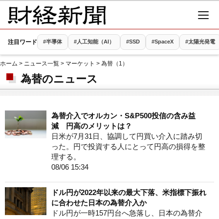
注目ワード
#半導体
#人工知能（AI）
#SSD
#SpaceX
#太陽光発電
ホーム
>
ニュース一覧
>
マーケット
> 為替（1）
為替のニュース
為替介入でオルカン・S&P500投信の含み益
減 円高のメリットは？
日米が7月31日、協調して円買い介入に踏み切
った。円で投資する人にとって円高の損得を整
理する。
08/06 15:34
ドル円が2022年以来の最大下落、米指標下振れ
に合わせた日本の為替介入か
ドル円が一時157円台へ急落し、日本の為替介