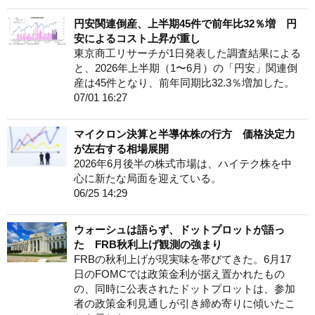
円安関連倒産、上半期45件で前年比32％増 円
安によるコスト上昇が重し
東京商工リサーチが1日発表した調査結果による
と、2026年上半期（1〜6月）の「円安」関連倒
産は45件となり、前年同期比32.3％増加した。
07/01 16:27
マイクロン決算と半導体株の行方 価格決定力
が左右する相場展開
2026年6月後半の株式市場は、ハイテク株を中
心に新たな局面を迎えている。
06/25 14:29
ウォーシュは語らず、ドットプロットが語っ
た FRB秋利上げ観測の強まり
FRBの秋利上げが現実味を帯びてきた。6月17
日のFOMCでは政策金利が据え置かれたもの
の、同時に公表されたドットプロットは、参加
者の政策金利見通しが引き締め寄りに傾いたこ