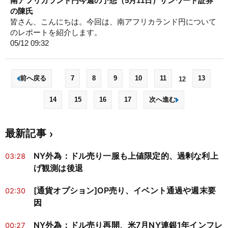
南アフリカランド円今週の予想（5月11日）サンワード証券
の陳氏
皆さん、こんにちは。今回は、南アフリカランド円について
のレポートを紹介します。
05/12 09:32
前へ戻る
7
8
9
10
11
13
12
14
15
16
17
次へ進む
最新記事
NY外為：ドル売り一服も上値限定的、過剰な利上
03:28
げ観測は後退
[通貨オプション]OP売り、イベント通過や週末要
02:30
因
NY外為：ドル売り再開、米7月NY連銀1年インフレ
00:27