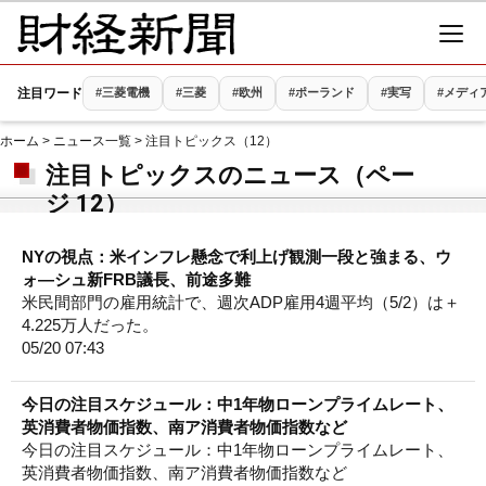
注目ワード
#三菱電機
#三菱
#欧州
#ポーランド
#実写
#メディ
ホーム
>
ニュース一覧
> 注目トピックス（12）
注目トピックスのニュース（ペー
ジ 12）
NYの視点：米インフレ懸念で利上げ観測一段と強まる、ウ
ォ―シュ新FRB議長、前途多難
米民間部門の雇用統計で、週次ADP雇用4週平均（5/2）は＋
4.225万人だった。
05/20 07:43
今日の注目スケジュール：中1年物ローンプライムレート、
英消費者物価指数、南ア消費者物価指数など
今日の注目スケジュール：中1年物ローンプライムレート、
英消費者物価指数、南ア消費者物価指数など