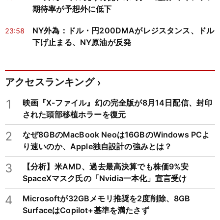
期待率が予想外に低下
NY外為：ドル・円200DMAがレジスタンス、ドル
23:58
下げ止まる、NY原油が反発
アクセスランキング
1
映画『X-ファイル』幻の完全版が8月14日配信、封印
された頭部移植ホラーを復元
2
なぜ8GBのMacBook Neoは16GBのWindows PCよ
り速いのか、Apple独自設計の強みとは？
3
【分析】米AMD、過去最高決算でも株価9%安
SpaceXマスク氏の「Nvidia一本化」宣言受け
4
Microsoftが32GBメモリ推奨を2度削除、8GB
SurfaceはCopilot+基準を満たさず