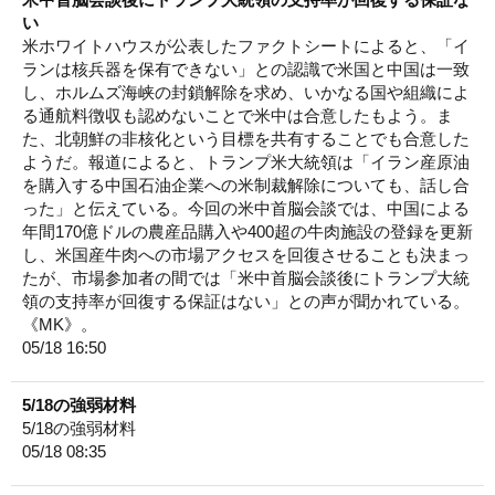
い
米ホワイトハウスが公表したファクトシートによると、「イ
ランは核兵器を保有できない」との認識で米国と中国は一致
し、ホルムズ海峡の封鎖解除を求め、いかなる国や組織によ
る通航料徴収も認めないことで米中は合意したもよう。ま
た、北朝鮮の非核化という目標を共有することでも合意した
ようだ。報道によると、トランプ米大統領は「イラン産原油
を購入する中国石油企業への米制裁解除についても、話し合
った」と伝えている。今回の米中首脳会談では、中国による
年間170億ドルの農産品購入や400超の牛肉施設の登録を更新
し、米国産牛肉への市場アクセスを回復させることも決まっ
たが、市場参加者の間では「米中首脳会談後にトランプ大統
領の支持率が回復する保証はない」との声が聞かれている。
《MK》。
05/18 16:50
5/18の強弱材料
5/18の強弱材料
05/18 08:35