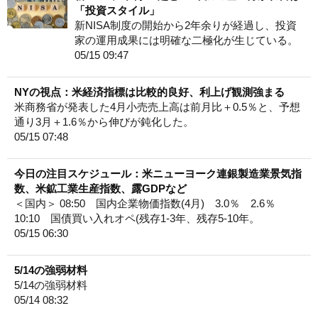
「投資スタイル」
新NISA制度の開始から2年余りが経過し、投資
家の運用成果には明確な二極化が生じている。
05/15 09:47
NYの視点：米経済指標は比較的良好、利上げ観測強まる
米商務省が発表した4月小売売上高は前月比＋0.5％と、予想
通り3月＋1.6％から伸びが鈍化した。
05/15 07:48
今日の注目スケジュール：米ニューヨーク連銀製造業景気指
数、米鉱工業生産指数、露GDPなど
＜国内＞ 08:50 国内企業物価指数(4月) 3.0％ 2.6％
10:10 国債買い入れオペ(残存1-3年、残存5-10年。
05/15 06:30
5/14の強弱材料
5/14の強弱材料
05/14 08:32