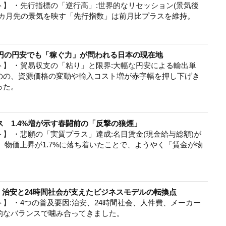
】 ・先行指標の「逆行高」:世界的なリセッション(景気後
数カ月先の景気を映す「先行指数」は前月比プラスを維持。
7円の円安でも「稼ぐ力」が問われる日本の現在地
】 ・貿易収支の「粘り」と限界:大幅な円安による輸出単
のの、資源価格の変動や輸入コスト増が赤字幅を押し下げき
った。
ス 1.4%増が示す春闘前の「反撃の狼煙」
】 ・悲願の「実質プラス」達成:名目賃金(現金給与総額)が
方、物価上昇が1.7%に落ち着いたことで、ようやく「賃金が物
。
 治安と24時間社会が支えたビジネスモデルの転換点
】 ・4つの普及要因:治安、24時間社会、人件費、メーカー
的なバランスで噛み合ってきました。