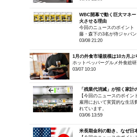
WBC開幕で動く巨大マネ
火させる理由
今回のニュースのポイント 
藤・森下の3名が侍ジャパ
03/08 21:20
1月の外食市場規模は10カ月
ホットペッパーグルメ外食総研
03/07 10:10
「残業代消滅」が招く家計
【今回のニュースのポイント
雇用において実質的な生活
れています。
03/06 13:59
米長期金利の動き、なぜ日