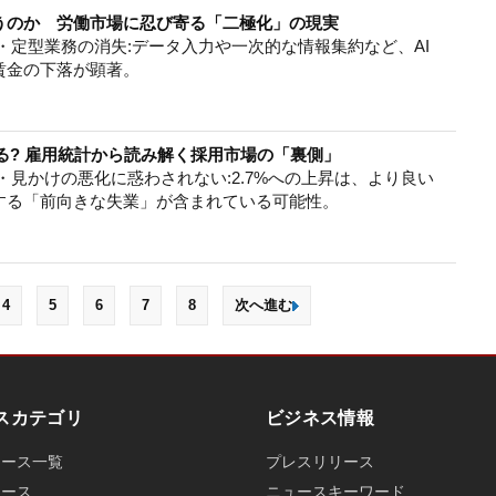
奪うのか 労働市場に忍び寄る「二極化」の現実
・定型業務の消失:データ入力や一次的な情報集約など、AI
賃金の下落が顕著。
なる? 雇用統計から読み解く採用市場の「裏側」
・見かけの悪化に惑わされない:2.7%への上昇は、より良い
する「前向きな失業」が含まれている可能性。
4
5
6
7
8
次へ進む
スカテゴリ
ビジネス情報
ュース一覧
プレスリリース
ュース
ニュースキーワード