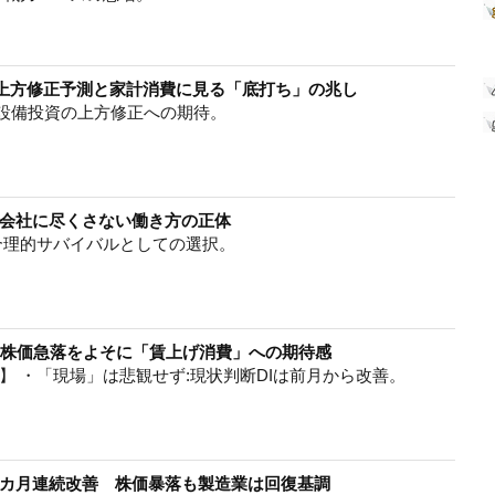
P上方修正予測と家計消費に見る「底打ち」の兆し
・設備投資の上方修正への期待。
会社に尽くさない働き方の正体
合理的サバイバルとしての選択。
 株価急落をよそに「賃上げ消費」への期待感
】 ・「現場」は悲観せず:現状判断DIは前月から改善。
2カ月連続改善 株価暴落も製造業は回復基調