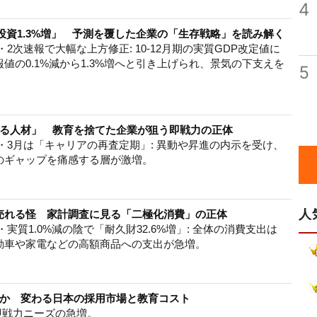
4
投資1.3%増」 予測を覆した企業の「生存戦略」を読み解く
2次速報で大幅な上方修正: 10-12月期の実質GDP改定値に
値の0.1%減から1.3%増へと引き上げられ、景気の下支えを
5
れる人材」 教育を捨てた企業が狙う即戦力の正体
・3月は「キャリアの再査定期」: 異動や昇進の内示を受け、
のギャップを痛感する層が激増。
人
売れる怪 家計調査に見る「二極化消費」の正体
実質1.0%減の陰で「耐久財32.6%増」: 全体の消費支出は
動車や家電などの高額商品への支出が急増。
か 変わる日本の採用市場と教育コスト
即戦力ニーズの急増。