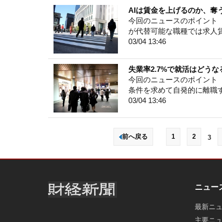
AIは賃金を上げるのか、
今回のニュースのポイント 
が代替可能な職種では求人
03/04 13:46
失業率2.7%で就活はどう
今回のニュースのポイント 
条件を求めて自発的に離職
03/04 13:46
前へ戻る
1
2
3
ニュー
最新ニ
主要ニ