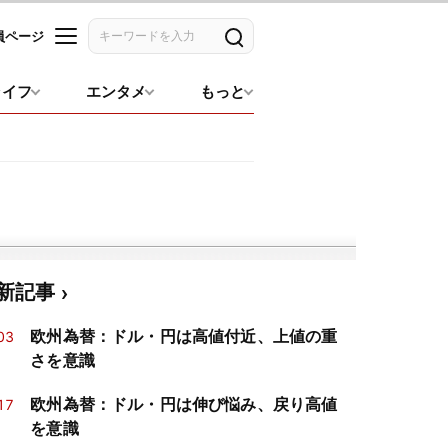
員ページ
記事を検索
ライフ
エンタメ
もっと
新記事
欧州為替：ドル・円は高値付近、上値の重
03
さを意識
欧州為替：ドル・円は伸び悩み、戻り高値
17
を意識