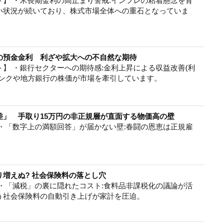
】 ・米長期金利の高止まり警戒:インフレの粘着懸念を背
い状況が続いており、株式市場全体への重石となっていま
の預金金利 利ざや拡大への不自然な期待
】 ・銀行セクターへの期待感:金利上昇による収益改善(利
バンクや地方銀行の株価が市場を牽引しています。
差」 手取り15万円の非正規層が直面する物価高の壁
・「数字上の満額回答」が届かない壁:春闘の恩恵は正規雇
増えぬ? 社会保険料の落とし穴
・「減税」の裏に隠れたコスト:食料品非課税化の議論が活
う社会保険料の自動引き上げが家計を圧迫。