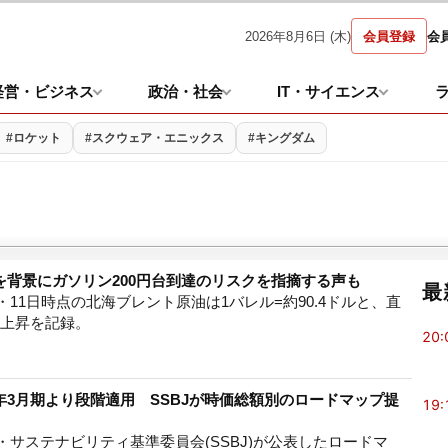
2026年8月6日 (木)
会員登録
会
経営・ビジネス
政治・社会
IT・サイエンス
#ロケット
#スクウェア・エニックス
#キングダム
を背景にガソリン200円台到達のリスクを指摘する声も
最
11日時点の北海ブレント原油は1バレル=約90.4ドルと、直
の上昇を記録。
20:
年3月期より段階適用 SSBJが時価総額別のロードマップ提
19:
・サステナビリティ基準委員会(SSBJ)が公表したロードマ