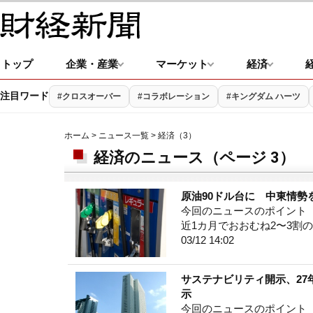
トップ
企業・産業
マーケット
経済
注目ワード
#クロスオーバー
#コラボレーション
#キングダム ハーツ
ホーム
>
ニュース一覧
> 経済（3）
経済のニュース（ページ 3）
原油90ドル台に 中東情勢
今回のニュースのポイント ・
近1カ月でおおむね2〜3割
03/12 14:02
サステナビリティ開示、27
示
今回のニュースのポイント 