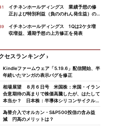
イチネンホールディングス 業績予想の修
41
正および特別利益（負ののれん発生益）の
計上
イチネンホールディングス 1Qは2ケタ増
39
収増益、通期予想の上方修正を発表
クセスランキング
Kindleファームウェア「5.19.6」配信開始、半
年続いたマンガの表示バグを修正
相場展望 ８月６日号 米国株：米国・イラン
合意期待の高まりで株価高騰したが、はたして
本当か？ 日本株：半導体シリコンサイクルは
3～4年周期で好・不況を繰り返すため注意
為替介入でオルカン・S&P500投信の含み益
減 円高のメリットは？