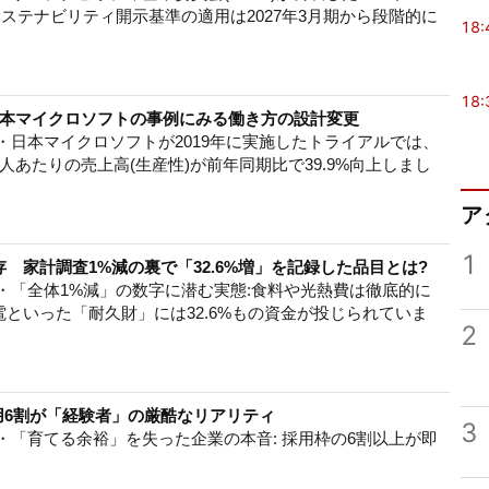
サステナビリティ開示基準の適用は2027年3月期から段階的に
18:
18:
日本マイクロソフトの事例にみる働き方の設計変更
・日本マイクロソフトが2019年に実施したトライアルでは、
人あたりの売上高(生産性)が前年同期比で39.9%向上しまし
ア
1
 家計調査1%減の裏で「32.6%増」を記録した品目とは?
・「全体1%減」の数字に潜む実態:食料や光熱費は徹底的に
といった「耐久財」には32.6%もの資金が投じられていま
2
用6割が「経験者」の厳酷なリアリティ
3
・「育てる余裕」を失った企業の本音: 採用枠の6割以上が即