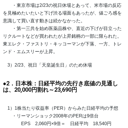
・東京市場は2/23の祝日休場とあって、米市場の反応
を見極めたいたいと下げ渋る場面もあったが、値ごろ感を
意識して買い直す動きは続かなかった。
・第一三共を始め医薬品株や、直近の下げが目立った
リクルートなどが買われたが上昇銘柄の一部に限られた。
東エレク・ファストリ・キッコーマンが下落、一方、トレ
ンド・エムスリーが上昇。
3）2/23、祝日「天皇誕生日」のため休場
●2．日本株：日経平均の先行き底値の見通し
は、20,000円割れ～23,690円
1）1株当たり収益率（PER）からみた日経平均の予想
・リーマンショック2008年のPERは9倍台
EPS 2,060円×9倍＝ 日経平均 18,540円