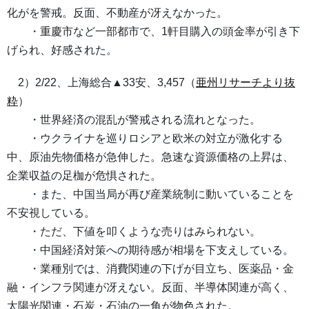
化がを警戒。反面、不動産が冴えなかった。
・重慶市など一部都市で、1軒目購入の頭金率が引き下
げられ、好感された。
2）2/22、上海総合▲33安、3,457（
亜州リサーチより抜
粋
）
・世界経済の混乱が警戒される流れとなった。
・ウクライナを巡りロシアと欧米の対立が激化する
中、原油先物価格が急伸した。急速な資源価格の上昇は、
企業収益の足枷が危惧された。
・また、中国当局が再び産業統制に動いていることを
不安視している。
・ただ、下値を叩くような売りはみられない。
・中国経済対策への期待感が相場を下支えしている。
・業種別では、消費関連の下げが目立ち、医薬品・金
融・インフラ関連が冴えない。反面、半導体関連が高く、
太陽光関連・石炭・石油の一角が物色された。