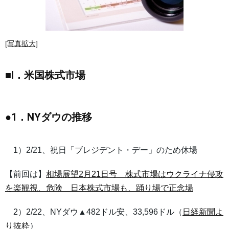
[写真拡大]
■I．米国株式市場
●1．NYダウの推移
1）2/21、祝日「ブレジデント・デー」のため休場
【前回は】
相場展望2月21日号 株式市場はウクライナ侵攻
を楽観視、危険 日本株式市場も、踊り場で正念場
2）2/22、NYダウ▲482ドル安、33,596ドル（
日経新聞よ
り抜粋
）