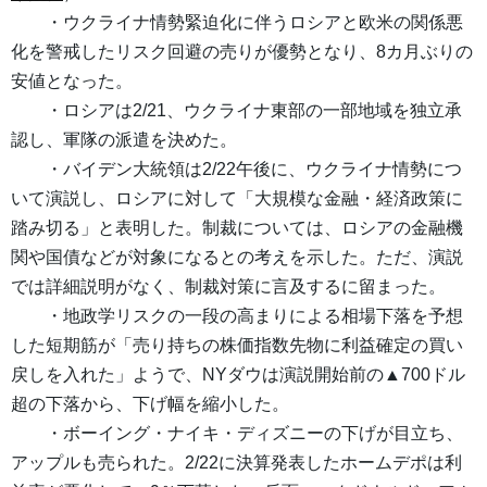
・ウクライナ情勢緊迫化に伴うロシアと欧米の関係悪
化を警戒したリスク回避の売りが優勢となり、8カ月ぶりの
安値となった。
・ロシアは2/21、ウクライナ東部の一部地域を独立承
認し、軍隊の派遣を決めた。
・バイデン大統領は2/22午後に、ウクライナ情勢につ
いて演説し、ロシアに対して「大規模な金融・経済政策に
踏み切る」と表明した。制裁については、ロシアの金融機
関や国債などが対象になるとの考えを示した。ただ、演説
では詳細説明がなく、制裁対策に言及するに留まった。
・地政学リスクの一段の高まりによる相場下落を予想
した短期筋が「売り持ちの株価指数先物に利益確定の買い
戻しを入れた」ようで、NYダウは演説開始前の▲700ドル
超の下落から、下げ幅を縮小した。
・ボーイング・ナイキ・ディズニーの下げが目立ち、
アップルも売られた。2/22に決算発表したホームデポは利