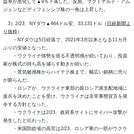
益率が悪化して▲9％下落した。反面、マクドナルド・アム
ジェンなどディフェンシブ株の一角は上昇した。
3）2/23、NYダウ▲464ドル安、33,131ドル（
日経新聞よ
り抜粋
）
・NYダウは5日続落で、2021年3月以来となる11カ月
ぶりの安値となった。
・ウクライナ情勢を巡る不透明感が続いており、投資
家が株式の持ち高を減らす動きが続いた。
・景気敏感株からハイテク株まで、幅広い銘柄に売り
が膨らんだ。
・ロシアが、ウクライナ東部の親ロシア派支配地域に
派兵を決めたことを受け、ウクライナは非常事態宣言を発
令する方針となった。
・ウクライナは2/23、政府系サイトにサイバー攻撃が
発生したと伝わった。
・米国防総省の高官は2/23、ロシア軍の一部がウクラ