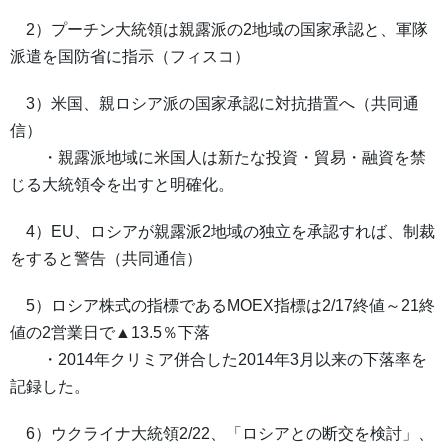
2）プーチン大統領は親露派の2地域の国家承認と、軍隊
派遣を国防省に指示（フィスコ）
3）米国、親ロシア派の国家承認に対抗措置へ（共同通
信）
・親露派地域に米国人は新たな投資・貿易・融資を禁
じる大統領令を出すと明確化。
4）EU、ロシアが親露派2地域の独立を承認すれば、制裁
をすると警告（共同通信）
5）ロシア株式の指標であるMOEX指標は2/17終値～21終
値の2営業日で▲13.5％下落
・2014年クリミア併合した2014年3月以来の下落率を
記録した。
6）ウクライナ大統領2/22、「ロシアとの断交を検討」、