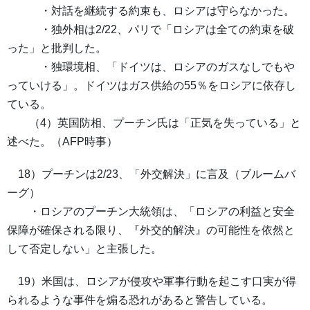
・対話を継続する約束も、ロシアは守らなかった。
・独外相は2/22、パリで「ロシアは全ての約束を破
った」と批判した。
・独環境相、「ドイツは、ロシアのガスなしでもや
っていける」。ドイツはガス供給の55％をロシアに依存し
ている。
（4）英国防相、プーチン氏は「正気を失っている」と
述べた。（AFP時事）
18）プーチンは2/23、「外交解決」に言及（ブルームバ
ーグ）
・ロシアのプーチン大統領は、「ロシアの利益と安全
保障が確保される限り、『外交的解決』の可能性を依然と
して否定しない」と主張した。
19）米国は、ロシアが侵攻や軍事行動を起こす口実が得
られるような事件を煽る恐れがあると警告している。