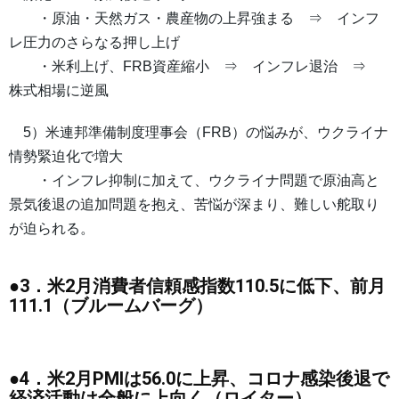
・原油・天然ガス・農産物の上昇強まる ⇒ インフ
レ圧力のさらなる押し上げ
・米利上げ、FRB資産縮小 ⇒ インフレ退治 ⇒
株式相場に逆風
5）米連邦準備制度理事会（FRB）の悩みが、ウクライナ
情勢緊迫化で増大
・インフレ抑制に加えて、ウクライナ問題で原油高と
景気後退の追加問題を抱え、苦悩が深まり、難しい舵取り
が迫られる。
●3．米2月消費者信頼感指数110.5に低下、前月
111.1（ブルームバーグ）
●4．米2月PMIは56.0に上昇、コロナ感染後退で
経済活動は全般に上向く（ロイター）