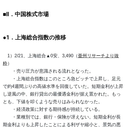
■II．中国株式市場
●1．上海総合指数の推移
1）2/21、上海総合▲0安、3,490（
亜州リサーチより抜
粋
）
・売り圧力が意識される流れとなった。
・上海総合指数はこのところ急ピッチで上昇し、足元
で約4週間ぶりの高値水準を回復していた。短期金利が上昇
し逆風の中、銀行貸出の最優遇金利が据え置かれた。もっ
とも、下値を叩くような売りはみられなかった。
・経済政策に対する期待感が持続している。
・業種別では、銀行・保険が冴えない。短期金利が長
期金利よりも上昇したことによる利ザヤ縮小と、景気の悪