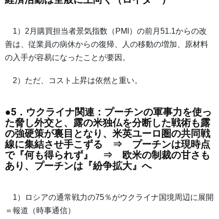
1）2月購買担当者景気指数（PMI）の前月51.1からの改
善は、従業員の病休からの復帰、人の移動の増加、原材料
の入手が容易になったことが要因。
2）ただ、コスト上昇は依然と重い。
●5．ウクライナ関連：プーチンの軍事力を使っ
た脅し外交と、露の米独仏を分断した戦術も露
の強硬策が裏目となり、米英ユーロ圏の共同戦
線に集結させ手こずる ⇒ プーチンは現時点
で『何も得られず』 ⇒ 欧米の制裁の甘さも
あり、プーチンは『紛争拡大』へ
1）ロシアの通常戦力の75％がウクライナ国境周辺に展開
＝報道（時事通信）