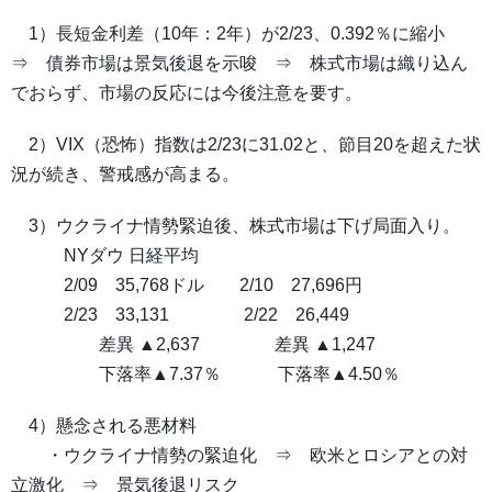
1）長短金利差（10年：2年）が2/23、0.392％に縮小
⇒ 債券市場は景気後退を示唆 ⇒ 株式市場は織り込ん
でおらず、市場の反応には今後注意を要す。
2）VIX（恐怖）指数は2/23に31.02と、節目20を超えた状
況が続き、警戒感が高まる。
3）ウクライナ情勢緊迫後、株式市場は下げ局面入り。
NYダウ 日経平均
2/09 35,768ドル 2/10 27,696円
2/23 33,131 2/22 26,449
差異 ▲2,637 差異 ▲1,247
下落率▲7.37％ 下落率▲4.50％
4）懸念される悪材料
・ウクライナ情勢の緊迫化 ⇒ 欧米とロシアとの対
立激化 ⇒ 景気後退リスク