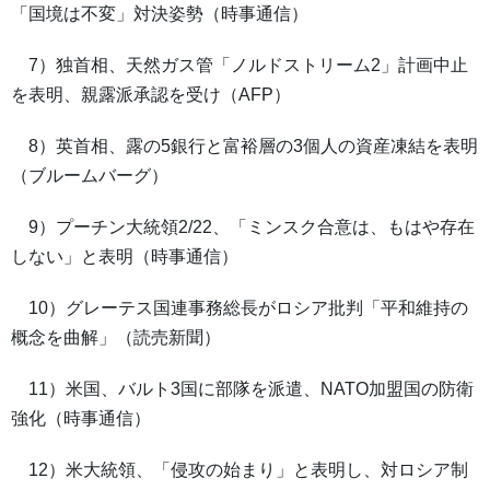
「国境は不変」対決姿勢（時事通信）
7）独首相、天然ガス管「ノルドストリーム2」計画中止
を表明、親露派承認を受け（AFP）
8）英首相、露の5銀行と富裕層の3個人の資産凍結を表明
（ブルームバーグ）
9）プーチン大統領2/22、「ミンスク合意は、もはや存在
しない」と表明（時事通信）
10）グレーテス国連事務総長がロシア批判「平和維持の
概念を曲解」（読売新聞）
11）米国、バルト3国に部隊を派遣、NATO加盟国の防衛
強化（時事通信）
12）米大統領、「侵攻の始まり」と表明し、対ロシア制