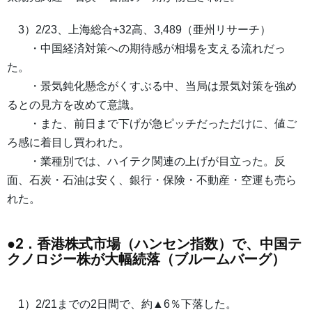
3）2/23、上海総合+32高、3,489（亜州リサーチ）
・中国経済対策への期待感が相場を支える流れだっ
た。
・景気鈍化懸念がくすぶる中、当局は景気対策を強め
るとの見方を改めて意識。
・また、前日まで下げが急ピッチだっただけに、値ご
ろ感に着目し買われた。
・業種別では、ハイテク関連の上げが目立った。反
面、石炭・石油は安く、銀行・保険・不動産・空運も売ら
れた。
●2．香港株式市場（ハンセン指数）で、中国テ
クノロジー株が大幅続落（ブルームバーグ）
1）2/21までの2日間で、約▲6％下落した。