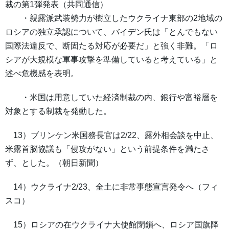
裁の第1弾発表（共同通信）
・親露派武装勢力が樹立したウクライナ東部の2地域の
ロシアの独立承認について、バイデン氏は「とんでもない
国際法違反で、断固たる対応が必要だ」と強く非難。「ロ
シアが大規模な軍事攻撃を準備していると考えている」と
述べ危機感を表明。
・米国は用意していた経済制裁の内、銀行や富裕層を
対象とする制裁を発動した。
13）ブリンケン米国務長官は2/22、露外相会談を中止、
米露首脳協議も「侵攻がない」という前提条件を満たさ
ず、とした。（朝日新聞）
14）ウクライナ2/23、全土に非常事態宣言発令へ（フィ
スコ）
15）ロシアの在ウクライナ大使館閉鎖へ、ロシア国旗降