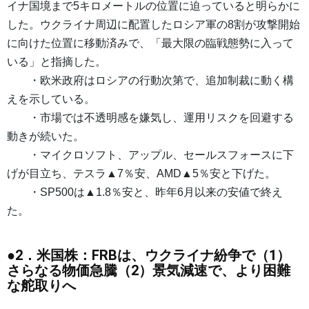
イナ国境まで5キロメートルの位置に迫っていると明らかに
した。ウクライナ周辺に配置したロシア軍の8割が攻撃開始
に向けた位置に移動済みで、「最大限の臨戦態勢に入って
いる」と指摘した。
・欧米政府はロシアの行動次第で、追加制裁に動く構
えを示している。
・市場では不透明感を嫌気し、運用リスクを回避する
動きが続いた。
・マイクロソフト、アップル、セールスフォースに下
げが目立ち、テスラ▲7％安、AMD▲5％安と下げた。
・SP500は▲1.8％安と、昨年6月以来の安値で終え
た。
●2．米国株：FRBは、ウクライナ紛争で（1）
さらなる物価急騰（2）景気減速で、より困難
な舵取りへ