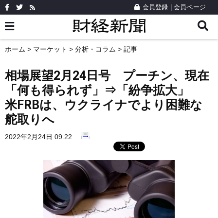
会員登録
|
会員ページ
ホーム
>
マーケット
>
分析・コラム
> 記事
相場展望2月24日号 プーチン、現在
「何も得られず」⇒「紛争拡大」
米FRBは、ウクライナでより困難な
舵取りへ
2022年2月24日 09:22