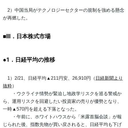
2）中国当局がテクノロジーセクターの規制を強める懸念
が再燃した。
■III．日本株式市場
●1．日経平均の推移
1）2/21、日経平均▲211円安、26,910円（
日経新聞より
抜粋
）
・ウクライナ情勢が緊迫し地政学リスクを巡る警戒か
ら、運用リスクを回避したい投資家の売りが優勢となり、
一時▲570円を超える下落となった。
・午前に、ホワイトハウスから「米露首脳会談」が報
じられた後、指数先物が買い戻されると、日経平均も下げ