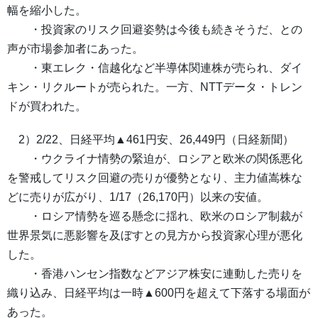
幅を縮小した。
・投資家のリスク回避姿勢は今後も続きそうだ、との
声が市場参加者にあった。
・東エレク・信越化など半導体関連株が売られ、ダイ
キン・リクルートが売られた。一方、NTTデータ・トレン
ドが買われた。
2）2/22、日経平均▲461円安、26,449円（日経新聞）
・ウクライナ情勢の緊迫が、ロシアと欧米の関係悪化
を警戒してリスク回避の売りが優勢となり、主力値嵩株な
どに売りが広がり、1/17（26,170円）以来の安値。
・ロシア情勢を巡る懸念に揺れ、欧米のロシア制裁が
世界景気に悪影響を及ぼすとの見方から投資家心理が悪化
した。
・香港ハンセン指数などアジア株安に連動した売りを
織り込み、日経平均は一時▲600円を超えて下落する場面が
あった。