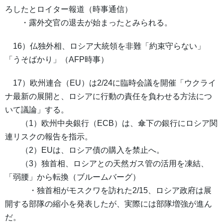
ろしたとロイター報道（時事通信）
・露外交官の退去が始まったとみられる。
16）仏独外相、ロシア大統領を非難「約束守らない」
「うそばかり」（AFP時事）
17）欧州連合（EU）は2/24に臨時会議を開催「ウクライ
ナ最新の展開と、ロシアに行動の責任を負わせる方法につ
いて議論」する。
（1）欧州中央銀行（ECB）は、傘下の銀行にロシア関
連リスクの報告を指示。
（2）EUは、ロシア債の購入を禁止へ。
（3）独首相、ロシアとの天然ガス管の活用を凍結、
「弱腰」から転換（ブルームバーグ）
・独首相がモスクワを訪れた2/15、ロシア政府は展
開する部隊の縮小を発表したが、実際には部隊増強が進ん
だ。