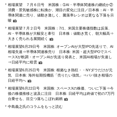
相場展望 ７月６日号 米国株：➀AI・半導体関連株の継続か②
消費・景気敏感株に転換か、潮目の変化に注目／日本株：AI・半
導体関連に売り、値動き激しく、騰落率レシオは更なる下落を示
唆
相場展望７月２日号 米国株：7/1、米国主要株価指数は反落、
AI・半導体株が大幅安と牽引 日本株：値動き荒く、朝大幅高⇒
大きく売られる展開続く
相場展望6月29日号 米国株: オープンAIが大型IPO先送りで、AI
相場失速⇒半導体関連株売り 日本株: 米国・超大型IPOでスペ
ースXが軟調・オープンAIが先送り発表と、米国AI相場が失速し
⇒日経平均に暗雲
相場展望6月25日号 米国株: 根拠なき熱狂・・NYダウだけが元
気 日本株: 海外短期投機筋「売りたい強気」⇒ババ抜き相場の
日経平均へ
相場展望6月22日号 米国株: スペースXの株価、ついに下落⇒今
後の株価推移と波及に注目 日本株: 日経平均は終値で初の7万円
台乗せも、目立つ落ちこぼれ銘柄
中島義之氏のコラムをもっと読む