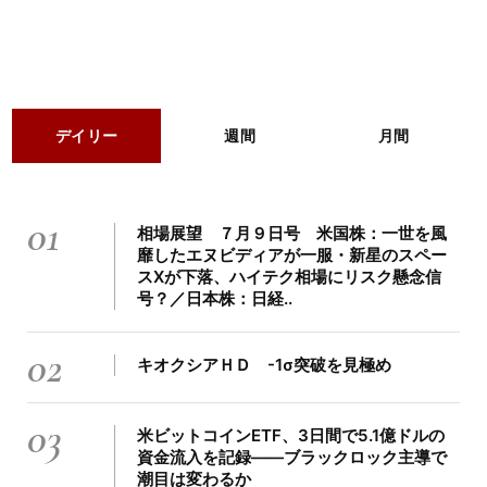
デイリー
週間
月間
01
相場展望 ７月９日号 米国株：一世を風
靡したエヌビディアが一服・新星のスペー
スXが下落、ハイテク相場にリスク懸念信
号？／日本株：日経..
02
キオクシアＨＤ -1σ突破を見極め
03
米ビットコインETF、3日間で5.1億ドルの
資金流入を記録――ブラックロック主導で
潮目は変わるか