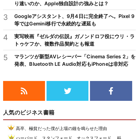
り速いのか、Apple独自設計の強みとは？
3
Googleアシスタント、9月4日に完全終了へ。Pixel 9
等ではGemini移行で永続的な遅延も
4
実写映画『ゼルダの伝説』ガノンドロフ役にウリ・ラ
トゥケフか、複数作品契約とも報道
5
マランツが新型AVレシーバー「Cinema Series 2」を
発表、Bluetooth LE Audio対応もiPhoneは非対応
人気のビジネス書籍
高卒、極貧だった僕が上場の鐘を鳴らせた理由
ハーバード、スタンフォード、オックスフォード… 科