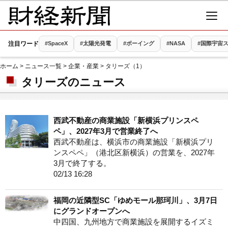
注目ワード
#SpaceX
#太陽光発電
#ボーイング
#NASA
#国際宇宙ス
ホーム
>
ニュース一覧
>
企業・産業
> タリーズ（1）
タリーズのニュース
西武不動産の商業施設「新横浜プリンスペ
ペ」、2027年3月で営業終了へ
西武不動産は、横浜市の商業施設「新横浜プリ
ンスペペ」（港北区新横浜）の営業を、2027年
3月で終了する。
02/13 16:28
福岡の近隣型SC「ゆめモール那珂川」、3月7日
にグランドオープンへ
中四国、九州地方で商業施設を展開するイズミ