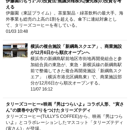
伊藤園のもう1つの投資法:無議決権株式(優先株)の投資を考
える
伊藤園（東証プライム）。茶葉製品・緑茶飲料の最大手。海
外事業も総売の上高の1割を超える。傘下に連結対象とし
て、タリーズコーヒーを有している。
01/03 10:48
横浜の複合施設「新綱島スクエア」、商業施設
が12月6日から順次オープンへ
横浜市の新綱島駅前地区市街地再開発組合と参
加組合員の東急が、東急・新横浜線の新綱島駅
前で整備してきた複合再開発施設「新綱島スク
エア」（横浜市港北区綱島東）で、商業施設部
分が12月6日から順次オープンする。
11/07 16:12
タリーズコーヒー×映画『男はつらいよ』コラボ人形、“寅さ
ん”の腹巻やお守りをつけたタリーズテディ
タリーズコーヒー(TULLY'S COFFEE)から、映画『男はつら
いよ』とコラボレーションしたマスコット「タリーズテディ
(寅さん)」が登場。