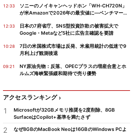
ソニーのノイキャンヘッドホン「WH-CH720N」
12:33
が米Amazonで2026年の最安値に―ベンチマーク
が示す「買い」の条件とは
日本の7府省庁、SNS型投資詐欺の被害拡大で
12:33
Google・Metaなど5社に広告主確認を要請
7日の米国株式市場は反発、米雇用統計の低迷で9
10:28
月利上げ観測後退
NY原油先物：反落、OPECプラスの増産合意とホ
09:21
ルムズ海峡緊張緩和期待で売り優勢
アクセスランキング
1
Microsoftが32GBメモリ推奨を2度削除、8GB
SurfaceはCopilot+基準を満たさず
2
なぜ8GBのMacBook Neoは16GBのWindows PCよ