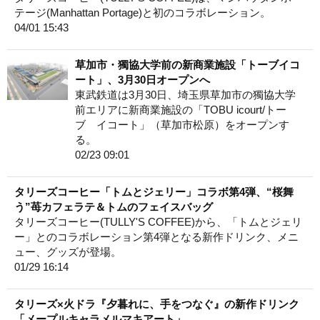
テージ(Manhattan Portage)と初のコラボレーション。
04/01 15:43
草加市・獨協大学前の新商業施設「トーブイコ
ート」、3月30日オープンへ
東武鉄道は3月30日、埼玉県草加市の獨協大学
前エリアに新商業施設の「TOBU icourt/トー
ブ イコート」（草加市松原）をオープンす
る。
02/23 09:01
タリーズコーヒー「トムとジェリー」コラボ第4弾、“桜舞
う”苺カフェラテ＆トムのフェイスバッグ
タリーズコーヒー(TULLY'S COFFEE)から、「トムとジェリ
ー」とのコラボレーション第4弾となる新作ドリンク、メニ
ュー、グッズが登場。
01/29 16:14
タリーズ×火ドラ『夕暮れに、手をつなぐ』の新作ドリンク
「メープルキャラメルマキアート」