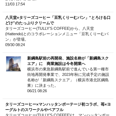
11/03 17:54
八天堂×タリーズコーヒー「豆乳くりーむパン」“とろける口
どけ”のたっぷりクリームで
タリーズコーヒー(TULLY'S COFFEE)から、八天堂
(Hattendo)とのコラボレーションメニュー「豆乳くりーむパ
ン」が登場。
09/30 08:24
新綱島駅前の再開発、施設名称が「新綱島スク
エア」に 商業施設は今冬開業へ
横浜市の東急新綱島駅前で進んでいる第一種市
街地再開発事業で、2023年秋に完成予定の施設
名称が「新綱島スクエア」（横浜市港北区綱島
東）に決まった。
06/21 08:26
タリーズコーヒー×マンハッタンポーテージ初コラボ、苺×ヨ
ーグルトのスワークルやベアフル
タリーズコーヒー(TULLY'S COFFEE)は、マンハッタンポー