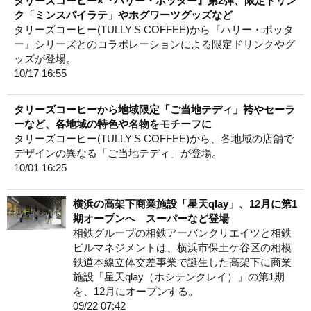
タリーズコーヒー×『ハリー・ポッター』第2弾、限定ドリン
ク「ミンスパイラテ」やホグワーツグッズなど
タリーズコーヒー(TULLY'S COFFEE)から『ハリー・ポッタ
ー』シリーズとのコラボレーションによる限定ドリンクやグ
ッズが登場。
10/17 16:55
タリーズコーヒーから地域限定「ご当地テディ」袴やセーラ
ーなど、各地域の特色や名物をモチーフに
タリーズコーヒー(TULLY'S COFFEE)から、各地域の店舗で
デザインの異なる「ご当地テディ」が登場。
10/01 16:25
横浜の高架下商業施設「星天qlay」、12月に第1
期オープンへ スーパーなど登場
相鉄グループの相鉄アーバンクリエイツと相鉄
ビルマネジメントは、横浜市保土ケ谷区の相模
鉄道本線立体交差事業で誕生した高架下に商業
施設「星天qlay（ホシテンクレイ）」の第1期
を、12月にオープンする。
09/22 07:42