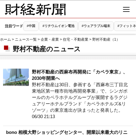
注目ワード
#中国
#リチウムイオン電池
#ウェアラブル端末
#フィット
ホーム
>
ニュース一覧
>
企業・産業
>
住宅・不動産業
> 野村不動産（1）
野村不動産のニュース
野村不動産の西麻布再開発に「カペラ東京」、
2030年開業へ
野村不動産は30日、参画する「西麻布三丁目北
東地区第一種市街地再開発事業」で、シンガポ
ールのカペラホテルグループが展開するラグジ
ュアリーホテルブランド「カペラホテルズ&リ
ゾーツ」の東京進出が決まったと発表した。
06/30 21:13
bono 相模大野ショッピングセンター、開業以来最大のリニ