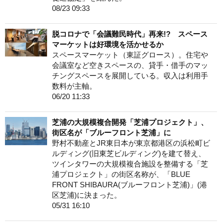
08/23 09:33
脱コロナで「会議難民時代」再来!? スペース
マーケットは好環境を活かせるか
スペースマーケット（東証グロース）。住宅や
会議室など空きスペースの、貸手・借手のマッ
チングスペースを展開している。収入は利用手
数料が主軸。
06/20 11:33
芝浦の大規模複合開発「芝浦プロジェクト」、
街区名が「ブルーフロント芝浦」に
野村不動産とJR東日本が東京都港区の浜松町ビ
ルディング(旧東芝ビルディング)を建て替え、
ツインタワーの大規模複合施設を整備する「芝
浦プロジェクト」の街区名称が、「BLUE
FRONT SHIBAURA(ブルーフロント芝浦)」(港
区芝浦)に決まった。
05/31 16:10