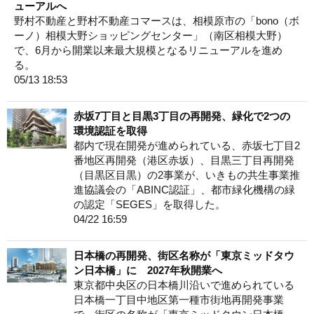
ューアルへ
野村不動産と野村不動産コマースは、相模原市の「bono（ボ
ーノ）相模大野ショッピングセンター」（南区相模大野）
で、6月から開業以来最大規模となるリニューアルを進め
る。
05/13 18:53
赤坂7丁目と目黒3丁目の再開発、緑化で2つの
環境認証を取得
都内で現在開発が進められている、赤坂七丁目2
番地区再開発（港区赤坂）、目黒三丁目再開発
（目黒区目黒）の2事業が、いきもの共生事業推
進協議会の「ABINC認証」、都市緑化機構の緑
の認定「SEGES」を取得した。
04/22 16:59
日本橋の再開発、街区名称が「東京ミッドタウ
ン日本橋」に 2027年秋開業へ
東京都中央区の日本橋川沿いで進められている
日本橋一丁目中地区第一種市街地再開発事業