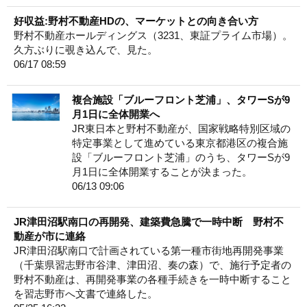
好収益:野村不動産HDの、マーケットとの向き合い方
野村不動産ホールディングス（3231、東証プライム市場）。
久方ぶりに覗き込んで、見た。
06/17 08:59
複合施設「ブルーフロント芝浦」、タワーSが9
月1日に全体開業へ
JR東日本と野村不動産が、国家戦略特別区域の
特定事業として進めている東京都港区の複合施
設「ブルーフロント芝浦」のうち、タワーSが9
月1日に全体開業することが決まった。
06/13 09:06
JR津田沼駅南口の再開発、建築費急騰で一時中断 野村不
動産が市に連絡
JR津田沼駅南口で計画されている第一種市街地再開発事業
（千葉県習志野市谷津、津田沼、奏の森）で、施行予定者の
野村不動産は、再開発事業の各種手続きを一時中断すること
を習志野市へ文書で連絡した。