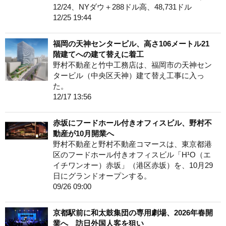
12/24、NYダウ＋288ドル高、48,731ドル
12/25 19:44
福岡の天神センタービル、高さ106メートル21
階建てへの建て替えに着工
野村不動産と竹中工務店は、福岡市の天神セン
タービル（中央区天神）建て替え工事に入っ
た。
12/17 13:56
赤坂にフードホール付きオフィスビル、野村不
動産が10月開業へ
野村不動産と野村不動産コマースは、東京都港
区のフードホール付きオフィスビル「H¹O（エ
イチワンオー）赤坂」（港区赤坂）を、10月29
日にグランドオープンする。
09/26 09:00
京都駅前に和太鼓集団の専用劇場、2026年春開
業へ 訪日外国人客を狙い