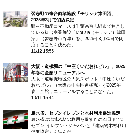
習志野の複合商業施設「モリシア津田沼」、
2025年3月で閉店決定
野村不動産コマースは千葉県習志野市で運営し
ている複合商業施設「Morisia（モリシア）津田
沼」（習志野市谷津）を、2025年3月30日で閉
店することを決めた。
11/12 15:55
大阪・道頓堀の「中座くいだおれビル」、2025
年春に全館リニューアルへ
大阪・道頓堀地区の人気スポット「中座くいだ
おれビル」（大阪市中央区道頓堀）が2025年
春、全館リニューアルすることになった。
10/11 15:44
農水省、セブンイレブンと木材利用促進協定
農水省は地域木材の利用を促すため21日までに
セブン‐イレブン・ジャパンと「建築物木材利用
促進協定」を結んだ。