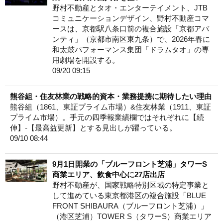
野村不動産とタオ・エンターテイメント、JTB
コミュニケーションデザイン、野村不動産コマ
ースは、京都駅八条口前の複合施設「京都アバ
ンティ」（京都市南区東九条）で、2026年春に
和太鼓パフォーマンス集団「ドラムタオ」の専
用劇場を開設する。
09/20 09:15
熊谷組・住友林業の戦略的資本・業務提携に期待したい理由
熊谷組（1861、東証プライム市場）&住友林業（1911、東証
プライム市場）。手元の四季報業績欄ではそれぞれに【続
伸】-【最高益更新】とする見出しが躍っている。
09/10 08:44
9月1日開業の「ブルーフロント芝浦」タワーS
商業エリア、飲食中心に27店出店
野村不動産が、国家戦略特別区域の特定事業と
して進めている東京都港区の複合施設「BLUE
FRONT SHIBAURA（ブルーフロント芝浦）」
（港区芝浦）TOWER S（タワーS）商業エリア