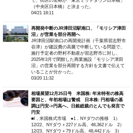
で、街区の名称が「東京ミッドタウン日本橋」
（中央区日本橋）と決まった。
04/21 18:11
再開発中断のJR津田沼駅南口、「モリシア津田
沼」が営業を部分再開へ
JR津田沼駅南口の再開発計画（千葉県習志野市
谷津）が建設費の高騰で中断している問題で、
施行予定者の野村不動産が習志野市に対し、
2025年3月で閉館した商業施設「モリシア津田
沼」の営業を部分再開する方針を文書で伝えて
いることが分かった。
03/20 11:32
相場展望12月25日号 米国株: 年末特有の株高
要因と、年初相場は警戒 日本株: 円相場の基
調は円安->円高へ、日銀総裁のとんでも発言で
円安
■I．米国株式市場 ●1．NYダウの推移 1）
12/22、NYダウ＋227ドル高、48,362ドル 2）
12/23、NYダウ＋79ドル高、48,442ドル 3）