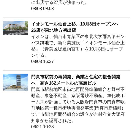
に出店する27店が決まった。
08/08 09:08
イオンモール仙台上杉、10月8日オープンへ
26店が東北地方初出店
イオンは、仙台市青葉区の東北大学雨宮キャン
パス跡地で、新商業施設「イオンモール仙台上
杉」（青葉区堤通雨宮町）を10月8日にオープ
ンする。
08/03 16:37
門真市駅前の再開発、商業と住宅の複合開発
へ 高さ162メートルの高層ビル
門真市駅前地区市街地再開発準備組合と野村不
動産、東急不動産、京阪電鉄不動産、旭化成ホ
ームズが計画している大阪府門真市の門真市駅
前地区第一種市街地再開発事業(門真市新橋町)
で、市街地再開発組合の設立が吉村洋文大阪府
知事から認可された。
06/21 10:23