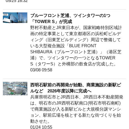
05/25 16:32
ブルーフロント芝浦、ツインタワーの1つ
「TOWER S」が完成
野村不動産とJR東日本が、国家戦略特別区域計
画の特定事業として東京都港区の浜松町ビルデ
ィング（旧東芝ビルディング）周辺で整備して
いる大型複合施設「BLUE FRONT
SHIBAURA（ブルーフロント芝浦）」（港区芝
浦）で、ツインタワーの一つとなるTOWER
S（タワーS）と外構部の飲食店が完成した。
03/08 09:58
西明石駅前の再開発が始動、商業施設の新駅ビ
ルなど 2026年度以降に完成へ
兵庫県明石市とJR西日本、JR西日本不動産開発
は、明石市のJR西明石駅南口(明石市明石南町)
で商業施設が入る新駅ビルと大規模分譲マンシ
ョン、駅前広場を核とする新たな街づくりを始
動させた。
01/24 10:55