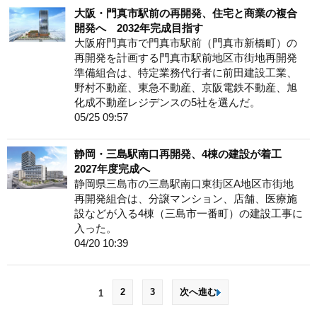
大阪・門真市駅前の再開発、住宅と商業の複合
開発へ 2032年完成目指す
大阪府門真市で門真市駅前（門真市新橋町）の
再開発を計画する門真市駅前地区市街地再開発
準備組合は、特定業務代行者に前田建設工業、
野村不動産、東急不動産、京阪電鉄不動産、旭
化成不動産レジデンスの5社を選んだ。
05/25 09:57
静岡・三島駅南口再開発、4棟の建設が着工
2027年度完成へ
静岡県三島市の三島駅南口東街区A地区市街地
再開発組合は、分譲マンション、店舗、医療施
設などが入る4棟（三島市一番町）の建設工事に
入った。
04/20 10:39
2
3
次へ進む
1