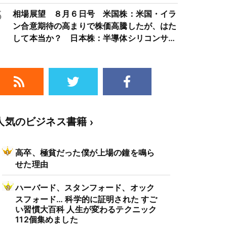
5
相場展望 ８月６日号 米国株：米国・イラ
ン合意期待の高まりで株価高騰したが、はた
して本当か？ 日本株：半導体シリコンサイ
クルは3～4年周期で好・不況を繰り返すた
め注意
人気のビジネス書籍
高卒、極貧だった僕が上場の鐘を鳴ら
せた理由
ハーバード、スタンフォード、オック
スフォード… 科学的に証明された すご
い習慣大百科 人生が変わるテクニック
112個集めました