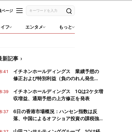
員ページ
記事を検索
ライフ
エンタメ
もっと
最新記事
イチネンホールディングス 業績予想の
8:41
修正および特別利益（負ののれん発生
益）の計上
イチネンホールディングス 1Qは2ケタ増
8:39
収増益、通期予想の上方修正を発表
6日の香港市場概況：ハンセン指数は反
8:37
落、中国によるオフショア投資の課税強
化を警戒
山田コンサルティンググループ 1Qは経
8:37