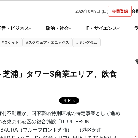
2026年8月9日 (日)
会員登録
会
経営・ビジネス
政治・社会
IT・サイエンス
#ロケット
#スクウェア・エニックス
#キングダム
ト芝浦」タワーS商業エリア、飲食
1
1
村不動産が、国家戦略特別区域の特定事業として進め
1
いる東京都港区の複合施設「BLUE FRONT
HIBAURA（ブルーフロント芝浦）」（港区芝浦）
1