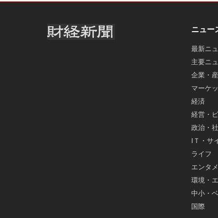
ニュー
最新ニ
主要ニ
企業・
マーケ
経済
経営・
政治・
IＴ・サ
ライフ
エンタ
環境・
中小・
国際