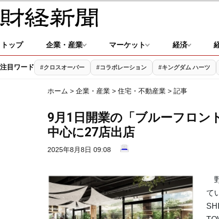
トップ
企業・産業
マーケット
経済
注目ワード
#クロスオーバー
#コラボレーション
#キングダム ハーツ
ホーム
>
企業・産業
>
住宅・不動産業
> 記事
9月1日開業の「ブルーフロン
中心に27店出店
2025年8月8日 09:08
野
て
S