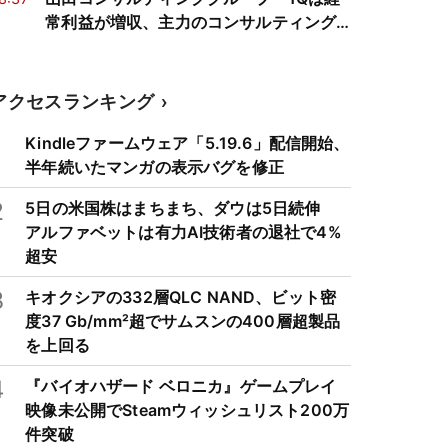
常利益が増収、主力のコンサルティング
事業が増益
アクセスランキング
1
Kindleファームウェア「5.19.6」配信開始、
半年続いたマンガの表示バグを修正
2
5日の米国株はまちまち、ダウは5日続伸
アルファベットは有力AI技術者の退社で4%
超安
3
キオクシアの332層QLC NAND、ビット密
度37 Gb/mm²超でサムスンの400層超製品
を上回る
4
『バイオハザード ベロニカ』ゲームプレイ
映像未公開でSteamウィッシュリスト200万
件突破