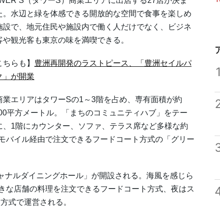
OWER S（タワーS）商業エリアに出店する27店が決ま
た。水辺と緑を体感できる開放的な空間で食事を楽しめ
施設で、地元住民や施設内で働く人だけでなく、ビジネ
客や観光客も東京の味を満喫できる。
こちらも】
豊洲再開発のラストピース、「豊洲セイルパ
ク」が開業
業エリアはタワーSの1～3階を占め、専有面積が約
,300平方メートル。「まちのコミュニティハブ」をテー
に、1階にカウンター、ソファ、テラス席など多様な約
をモバイル経由で注文できるフードコート方式の「グリー
ャナルダイニングホール」が開設される。海風を感じら
好きな店舗の料理を注文できるフードコート方式、夜はス
ス方式で運営される。