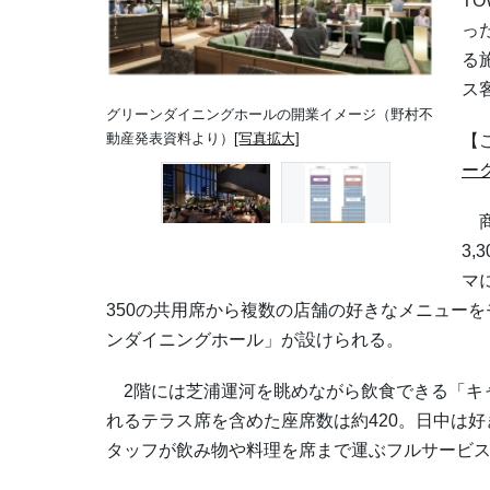
T
っ
る
ス
グリーンダイニングホールの開業イメージ（野村不
動産発表資料より）
[写真拡大]
【
ー
商
3
マ
350の共用席から複数の店舗の好きなメニュー
ンダイニングホール」が設けられる。
2階には芝浦運河を眺めながら飲食できる「キ
れるテラス席を含めた座席数は約420。日中は
タッフが飲み物や料理を席まで運ぶフルサービ