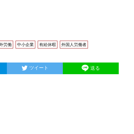
）
外労働
中小企業
有給休暇
外国人労働者
ツイート
送る