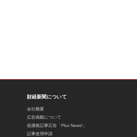
財経新聞について
会社概要
広告掲載について
低価格記事広告「Plus News!」
記事使用申請