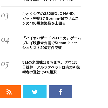
03
キオクシアの332層QLC NAND、
ビット密度37 Gb/mm²超でサムス
ンの400層超製品を上回る
04
『バイオハザード ベロニカ』ゲーム
プレイ映像未公開でSteamウィッ
シュリスト200万件突破
05
5日の米国株はまちまち、ダウは5
日続伸 アルファベットは有力AI技
術者の退社で4%超安