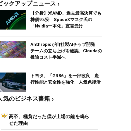
ピックアップニュース
【分析】米AMD、過去最高決算でも
株価9%安 SpaceXマスク氏の
「Nvidia一本化」宣言受け
Anthropicが自社製AIチップ開発
チームの立ち上げを確認、Claudeの
推論コスト半減へ
トヨタ、「GR86」を一部改良 走
行性能と安全性を強化 人気色復活
人気のビジネス書籍
高卒、極貧だった僕が上場の鐘を鳴ら
せた理由