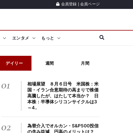
会員登録
|
会員ページ
エンタメ
もっと
デイリー
週間
月間
01
相場展望 ８月６日号 米国株：米
国・イラン合意期待の高まりで株価
高騰したが、はたして本当か？ 日
本株：半導体シリコンサイクルは3
～4..
02
為替介入でオルカン・S&P500投信
の含み益減 円高のメリットは？