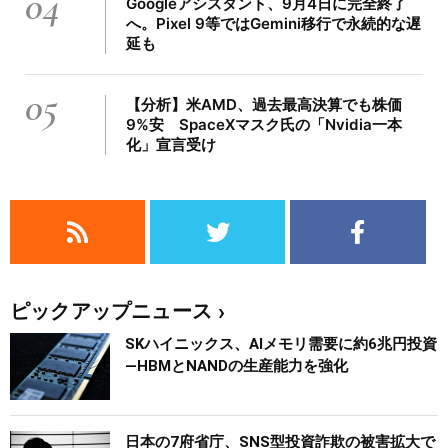
04
Googleアシスタント、9月4日に完全終了
へ。Pixel 9等ではGemini移行で永続的な遅
延も
05
【分析】米AMD、過去最高決算でも株価
9%安 SpaceXマスク氏の「Nvidia一本
化」宣言受け
ピックアップニュース
SKハイニックス、AIメモリ需要に約6兆円投資
―HBMとNANDの生産能力を強化
日本の7府省庁、SNS型投資詐欺の被害拡大で