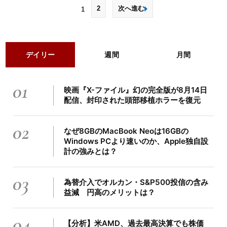
2
次へ進む
1
デイリー
週間
月間
01
映画『X-ファイル』幻の完全版が8月14日
配信、封印された頭部移植ホラーを復元
02
なぜ8GBのMacBook Neoは16GBの
Windows PCより速いのか、Apple独自設
計の強みとは？
03
為替介入でオルカン・S&P500投信の含み
益減 円高のメリットは？
04
【分析】米AMD、過去最高決算でも株価