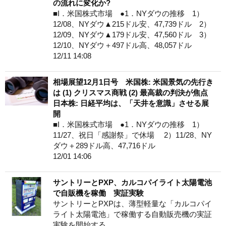
の流れに変化か?
■I．米国株式市場 ●1．NYダウの推移 1）
12/08、NYダウ▲215ドル安、47,739ドル 2）
12/09、NYダウ▲179ドル安、47,560ドル 3）
12/10、NYダウ＋497ドル高、48,057ドル
12/11 14:08
相場展望12月1日号 米国株: 米国景気の先行き
は (1) クリスマス商戦 (2) 最高裁の判決が焦点
日本株: 日経平均は、「天井を意識」させる展
開
■I．米国株式市場 ●1．NYダウの推移 1）
11/27、祝日「感謝祭」で休場 2）11/28、NY
ダウ＋289ドル高、47,716ドル
12/01 14:06
サントリーとPXP、カルコパイライト太陽電池
で自販機を稼働 実証実験
サントリーとPXPは、薄型軽量な「カルコパイ
ライト太陽電池」で稼働する自動販売機の実証
実験を開始する。