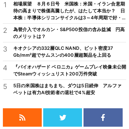
1
相場展望 ８月６日号 米国株：米国・イラン合意期
待の高まりで株価高騰したが、はたして本当か？ 日
本株：半導体シリコンサイクルは3～4年周期で好・
不況を繰り返すため注意
2
為替介入でオルカン・S&P500投信の含み益減 円高
のメリットは？
3
キオクシアの332層QLC NAND、ビット密度37
Gb/mm²超でサムスンの400層超製品を上回る
4
『バイオハザード ベロニカ』ゲームプレイ映像未公開
でSteamウィッシュリスト200万件突破
5
5日の米国株はまちまち、ダウは5日続伸 アルファ
ベットは有力AI技術者の退社で4%超安