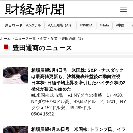
注目ワード
#シグナル
#人工知能（AI）
#NVIDIA
#Hulu
#中国
ホーム
>
ニュース一覧
>
企業・産業
> 豊田通商（1）
豊田通商のニュース
相場展望5月4日号 米国株: S&P・ナスダック
は最高値更新も、決算発表終盤後の動向注視
日本株: 日経平均上昇を牽引したハイテク株の2
極化が目立ち始めた
■I.米国株式市場 ●1.NYダウの推移 1）4/30、
NYダウ+790ドル高、49,652ドル 2）5/01、NY
ダウ▲152ドル安、49,499ドル
05/04 16:32
相場展望4月16日号 米国株: トランプ氏、イラ