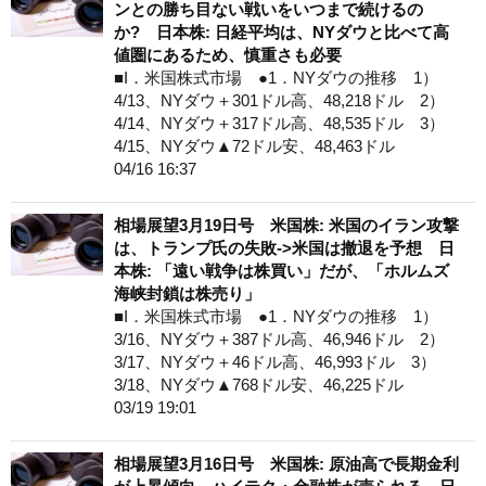
ンとの勝ち目ない戦いをいつまで続けるの
か? 日本株: 日経平均は、NYダウと比べて高
値圏にあるため、慎重さも必要
■I．米国株式市場 ●1．NYダウの推移 1）
4/13、NYダウ＋301ドル高、48,218ドル 2）
4/14、NYダウ＋317ドル高、48,535ドル 3）
4/15、NYダウ▲72ドル安、48,463ドル
04/16 16:37
相場展望3月19日号 米国株: 米国のイラン攻撃
は、トランプ氏の失敗->米国は撤退を予想 日
本株: 「遠い戦争は株買い」だが、「ホルムズ
海峡封鎖は株売り」
■I．米国株式市場 ●1．NYダウの推移 1）
3/16、NYダウ＋387ドル高、46,946ドル 2）
3/17、NYダウ＋46ドル高、46,993ドル 3）
3/18、NYダウ▲768ドル安、46,225ドル
03/19 19:01
相場展望3月16日号 米国株: 原油高で長期金利