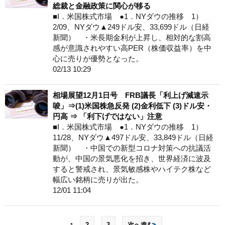
総裁と金融政策に関心が移る
■I．米国株式市場 ●1．NYダウの推移 1）
2/09、NYダウ▲249ドル安、33,699ドル（日経
新聞） ・米長期金利が上昇し、相対的な割高
感が意識されやすい高PER（株価収益率）を中
心に売りが優勢となった。
02/13 10:29
相場展望12月1日号 FRB議長「利上げ減速示
唆」⇒(1)米国株急反発 (2)金利低下 (3)ドル安・
円高 ⇒ 「利下げではない」注意
■I．米国株式市場 ●1．NYダウの推移 1）
11/28、NYダウ▲497ドル安、33,849ドル（日経
新聞） ・中国での新型コロナ対策への抗議活
動が、中国の景気悪化を招き、世界経済に波及
すると警戒され、景気敏感株やハイテク株など
幅広い銘柄に売りが出た。
12/01 11:04
2
3
次へ進む