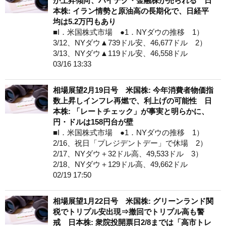
が上昇傾向、ハイテク・金融株が売られる 日
本株: イラン情勢と原油高の長期化で、日経平
均は5.2万円もあり
■I．米国株式市場 ●1．NYダウの推移 1）
3/12、NYダウ▲739ドル安、46,677ドル 2）
3/13、NYダウ▲119ドル安、46,558ドル
03/16 13:33
相場展望2月19日号 米国株: 今年消費者物価指
数上昇しインフレ再燃で、利上げの可能性 日
本株: 「レートチェック」が事実と明らかに、
円・ドルは158円台が壁
■I．米国株式市場 ●1．NYダウの推移 1）
2/16、祝日「プレジデントデー」で休場 2）
2/17、NYダウ＋32ドル高、49,533ドル 3）
2/18、NYダウ＋129ドル高、49,662ドル
02/19 17:50
相場展望1月22日号 米国株: グリーンランド関
税でトリプル安出現⇒撤回でトリプル高も警
戒 日本株: 衆院投開票日2/8までは「高市トレ