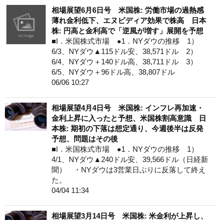
相場展望6月6日号 米国株: 労働市場の過熱感
薄れ金利低下、エヌビディア効果で株高 日本
株: 円高と金利高で「逆風が増す」展開を予想
■I．米国株式市場 ●1．NYダウの推移 1）
6/3、NYダウ▲115ドル安、38,571ドル 2）
6/4、NYダウ＋140ドル高、38,711ドル 3）
6/5、NYダウ＋96ドル高、38,807ドル
06/06 10:27
相場展望4月4日号 米国株: インフレ再加速・
金利上昇に入ったと予想、米国株割高意識 日
本株: 期初の下落は想定通り、今週後半は反発
予想、問題はその後
■I．米国株式市場 ●1．NYダウの推移 1）
4/1、NYダウ▲240ドル安、39,566ドル（日経新
聞） ・NYダウは3営業日ぶりに反落して終え
た。
04/04 11:34
相場展望3月14日号 米国株: 米金利が上昇し、