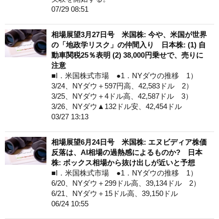
07/29 08:51
相場展望3月27日号 米国株: 今や、米国が世界
の「地政学リスク」の仲間入り 日本株: (1) 自
動車関税25％表明 (2) 38,000円乗せで、売りに
注意
■I．米国株式市場 ●1．NYダウの推移 1）
3/24、NYダウ＋597円高、42,583ドル 2）
3/25、NYダウ＋4ドル高、42,587ドル 3）
3/26、NYダウ▲132ドル安、42,454ドル
03/27 13:13
相場展望6月24日号 米国株: エヌビディア株価
反落は、AI相場の過熱感によるものか? 日本
株: ボックス相場から抜け出しが近いと予想
■I．米国株式市場 ●1．NYダウの推移 1）
6/20、NYダウ＋299ドル高、39,134ドル 2）
6/21、NYダウ＋15ドル高、39,150ドル
06/24 10:55