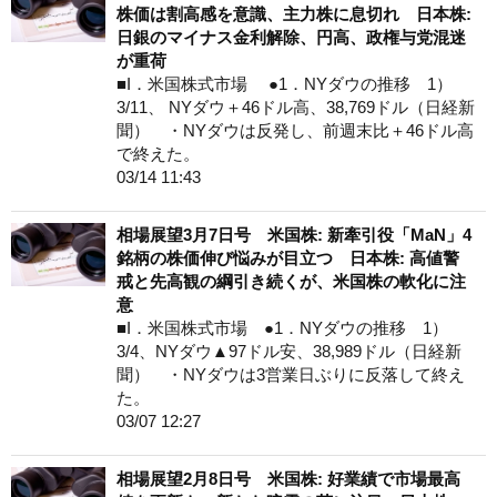
株価は割高感を意識、主力株に息切れ 日本株:
日銀のマイナス金利解除、円高、政権与党混迷
が重荷
■I．米国株式市場 ●1．NYダウの推移 1）
3/11、 NYダウ＋46ドル高、38,769ドル（日経新
聞） ・NYダウは反発し、前週末比＋46ドル高
で終えた。
03/14 11:43
相場展望3月7日号 米国株: 新牽引役「MaN」4
銘柄の株価伸び悩みが目立つ 日本株: 高値警
戒と先高観の綱引き続くが、米国株の軟化に注
意
■I．米国株式市場 ●1．NYダウの推移 1）
3/4、NYダウ▲97ドル安、38,989ドル（日経新
聞） ・NYダウは3営業日ぶりに反落して終え
た。
03/07 12:27
相場展望2月8日号 米国株: 好業績で市場最高