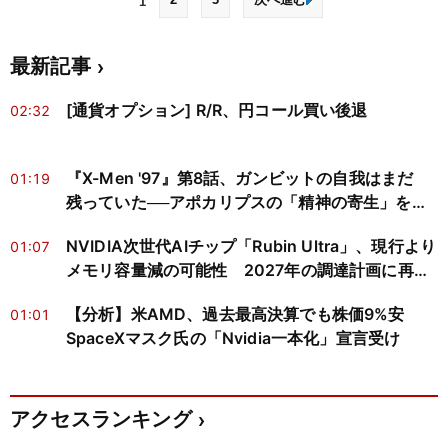
1
最新記事
[通貨オプション] R/R、円コール買い後退
02:32
『X-Men '97』第8話、ガンビットの自我はまだ
01:19
残っていた──アポカリプスの「精神の寄生」を神
経科学と心の哲学で読み解く
NVIDIA次世代AIチップ「Rubin Ultra」、現行より
01:07
メモリ容量減の可能性 2027年の調達計画に再検
討迫る
【分析】米AMD、過去最高決算でも株価9%安
01:01
SpaceXマスク氏の「Nvidia一本化」宣言受け
アクセスランキング