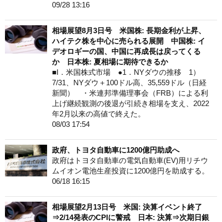
09/28 13:16
相場展望8月3日号 米国株: 長期金利が上昇、
ハイテク株を中心に売られる展開 中国株: イ
デオロギーの国、中国に再成長は戻ってくる
か 日本株: 夏相場に期待できるか
■I．米国株式市場 ●1．NYダウの推移 1）
7/31、NYダウ＋100ドル高、35,559ドル（日経
新聞） ・米連邦準備理事会（FRB）による利
上げ継続観測の後退が引続き相場を支え、2022
年2月以来の高値で終えた。
08/03 17:54
政府、トヨタ自動車に1200億円助成へ
政府はトヨタ自動車の電気自動車(EV)用リチウ
ムイオン電池生産投資に1200億円を助成する。
06/18 16:15
相場展望2月13日号 米国: 決算イベント終了
⇒2/14発表のCPIに警戒 日本: 決算⇒次期日銀