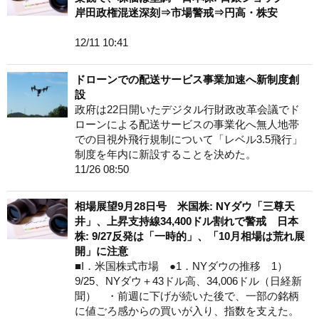
岸田政権混迷深刻⇒市場警戒⇒円高・株安
12/11 10:41
ドローンでの配送サービス事業加速へ新制度創
設
政府は22日開いたデジタル行財政改革会議でド
ローンによる配送サービスの事業化へ無人地帯
での目視外飛行規制について「レベル3.5飛行」
制度を年内に新設することを決めた。
11/26 08:50
相場展望9月28日号 米国株: NYダウ「三尊天
井」、上昇支持線34,400ドル割れで警戒 日本
株: 9/27反発は「一時的」、「10月相場は荒れ展
開」に注意
■I．米国株式市場 ●1．NYダウの推移 1）
9/25、NYダウ＋43ドル高、34,006ドル（日経新
聞） ・前週に下げが続いた後で、一部の銘柄
に値ごろ感からの買いが入り、指数を支えた。