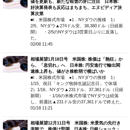
値を更新も、新たな暗雲の芽に注目 日本株:
好決算発表も反応はまちまち、エヌビディア決
算次第
■I．米国株式市場 ●1．NYダウの推移 1）
2/5、NYダウ▲274ドル安、38,380ドル（日経新
聞） ・2/5のNYダウは3営業日ぶりに反落し
た。
02/08 11:45
相場展望1月18日号 米国株: 株価は「熱狂」か
ら、「息切れ」へ 日本株: 円安進行で輸出関
連株上昇も、値がさ株軟弱で横ばいか
■I．米国株式市場 ●1．NYダウの推移 1）
1/15、祝日「キング牧師生誕記念日」で休場
2）1/16、NYダウ▲231ドル、37,361ドル（日経
新聞） ・1/16の米株式市場でNYダウは続落
し、前週比▲231ドル安の37,361ドルで終えた。
01/18 11:21
相場展望12月11日号 米国株: 米景気の先行き
楽観で、株価は堅調 日本株: 日銀ショック・