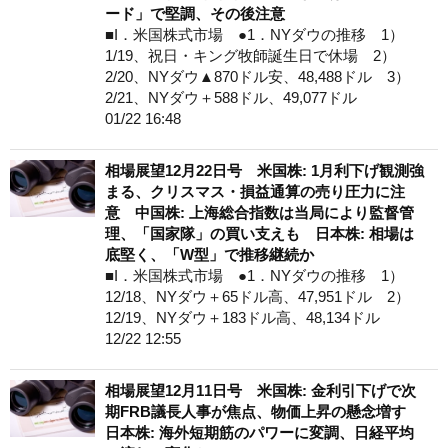
ード」で堅調、その後注意
■I．米国株式市場 ●1．NYダウの推移 1）
1/19、祝日・キング牧師誕生日で休場 2）
2/20、NYダウ▲870ドル安、48,488ドル 3）
2/21、NYダウ＋588ドル、49,077ドル
01/22 16:48
相場展望12月22日号 米国株: 1月利下げ観測強
まる、クリスマス・損益通算の売り圧力に注
意 中国株: 上海総合指数は当局により監督管
理、「国家隊」の買い支えも 日本株: 相場は
底堅く、「W型」で推移継続か
■I．米国株式市場 ●1．NYダウの推移 1）
12/18、NYダウ＋65ドル高、47,951ドル 2）
12/19、NYダウ＋183ドル高、48,134ドル
12/22 12:55
相場展望12月11日号 米国株: 金利引下げで次
期FRB議長人事が焦点、物価上昇の懸念増す
日本株: 海外短期筋のパワーに変調、日経平均