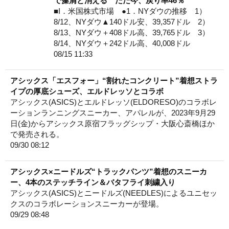
で藻屑と消える ただ今、戻り率46％
■I．米国株式市場 ●1．NYダウの推移 1）
8/12、NYダウ▲140ドル安、39,357ドル 2）
8/13、NYダウ＋408ドル高、39,765ドル 3）
8/14、NYダウ＋242ドル高、40,008ドル
08/15 11:33
アシックス「エスフォー」“割れたコンクリート”着想ストラ
イプの厚底シューズ、エルドレッソとコラボ
アシックス(ASICS)とエルドレッソ(ELDORESO)のコラボレ
ーションランニングスニーカー、アパレルが、2023年9月29
日(金)からアシックス原宿フラッグシップ・大阪心斎橋ほか
で発売される。
09/30 08:12
アシックス×ニードルズ“トラックパンツ”着想のスニーカ
ー、4本のステッチライン＆バタフライ刺繍入り
アシックス(ASICS)とニードルズ(NEEDLES)によるユニセッ
クスのコラボレーションスニーカーが登場。
09/29 08:48