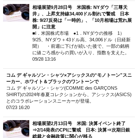
相場展望9月28日号 米国株: NYダウ「三尊天
井」、上昇支持線34,400ドル割れで警戒 日本
株: 9/27反発は「一時的」、「10月相場は荒れ展
開」に注意
■I．米国株式市場 ●1．NYダウの推移 1）
9/25、NYダウ＋43ドル高、34,006ドル（日経新
聞） ・前週に下げが続いた後で、一部の銘柄
に値ごろ感からの買いが入り、指数を支えた。
09/28 13:16
コム デ ギャルソン・シャツ×アシックスの“モノトーン”スニ
ーカー、ホワイト＆ブラックのワントーンで
コム デ ギャルソン・シャツ(COMME des GARÇONS
SHIRT)の2024年春夏コレクションから、アシックス(ASICS)
とのコラボレーションスニーカーが登場。
07/23 16:20
相場展望2月13日号 米国: 決算イベント終了
⇒2/14発表のCPIに警戒 日本: 決算⇒次期日銀
総裁と金融政策に関心が移る