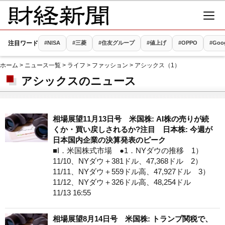
注目ワード
#NISA
#三菱
#住友グループ
#値上げ
#OPPO
#Goo
ホーム
>
ニュース一覧
>
ライフ
>
ファッション
> アシックス（1）
アシックスのニュース
相場展望11月13日号 米国株: AI株の売りが続
くか・買い戻しされるか?注目 日本株: 今週が
日本国内企業の決算発表のピーク
■I．米国株式市場 ●1．NYダウの推移 1）
11/10、NYダウ＋381ドル、47,368ドル 2）
11/11、NYダウ＋559ドル高、47,927ドル 3）
11/12、NYダウ＋326ドル高、48,254ドル
11/13 16:55
相場展望8月14日号 米国株: トランプ関税で、