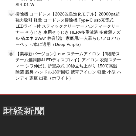
SIR-01-W
掃除機 コードレス【2026改良進化モデル】28000pa超
強力吸引 軽量 コードレス掃除機 Type-C usb充電式
LEDライト付 スティッククリーナー ハンディークリー
ナー そうじき 車用そうじき HEPA多重濾過 多種類ノズ
ル 省エネ 2WAY 静音設計 家庭用/一人暮らし/フロア/カ
ーペット/車に適用（Deep Purple）
【業界新バージョン】eue スチームアイロン【3段階ス
チーム量調節&LEDディスプレイ】アイロン 衣類スチー
マー シワ伸ばし 折畳み式 10秒立ち上がり 150℃高温
除菌 脱臭 ハンドル180°回転 携帯アイロン 軽量 小型 ハ
ンディ 家庭 出張（ホワイト）