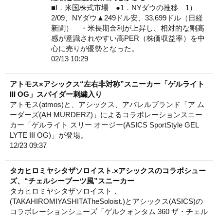
■I．米国株式市場 ●1．NYダウの推移 1）
2/09、NYダウ▲249ドル安、33,699ドル（日経
新聞） ・米長期金利が上昇し、相対的な割高
感が意識されやすい高PER（株価収益率）を中
心に売りが優勢となった。
02/13 10:29
アトモス×アシックス“左右非対称”スニーカー「ゲルライト
III OG」スパイダー刺繍入り
アトモス(atmos)と、アシックス、アパレルブランド「ア ム
ーダーズ(AH MURDERZ)」によるコラボレーションスニー
カー「ゲルライト スリー オージー(ASICS SportStyle GEL
LYTE III OG)」が登場。
12/23 09:37
タカヒロミヤシタザソロイスト.×アシックスのコラボシュー
ズ、“チェルシーブーツ風”スニーカー
タカヒロミヤシタザソロイスト．
(TAKAHIROMIYASHITATheSoloist.)とアシックス(ASICS)の
コラボレーションシューズ「ゲルクォンタム 360 ザ・チェル