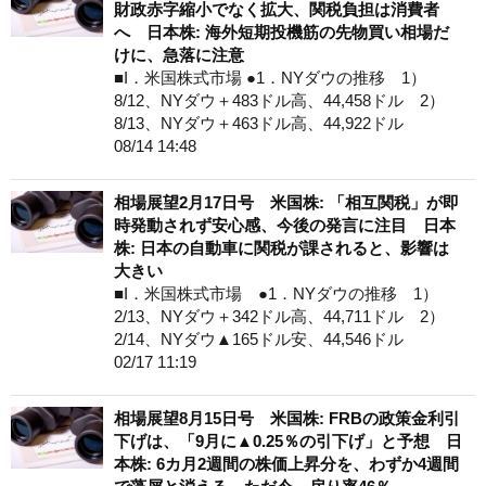
財政赤字縮小でなく拡大、関税負担は消費者
へ 日本株: 海外短期投機筋の先物買い相場だ
けに、急落に注意
■I．米国株式市場 ●1．NYダウの推移 1）
8/12、NYダウ＋483ドル高、44,458ドル 2）
8/13、NYダウ＋463ドル高、44,922ドル
08/14 14:48
相場展望2月17日号 米国株: 「相互関税」が即
時発動されず安心感、今後の発言に注目 日本
株: 日本の自動車に関税が課されると、影響は
大きい
■I．米国株式市場 ●1．NYダウの推移 1）
2/13、NYダウ＋342ドル高、44,711ドル 2）
2/14、NYダウ▲165ドル安、44,546ドル
02/17 11:19
相場展望8月15日号 米国株: FRBの政策金利引
下げは、「9月に▲0.25％の引下げ」と予想 日
本株: 6カ月2週間の株価上昇分を、わずか4週間