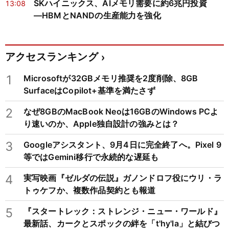
SKハイニックス、AIメモリ需要に約6兆円投資
13:08
―HBMとNANDの生産能力を強化
アクセスランキング
1
Microsoftが32GBメモリ推奨を2度削除、8GB
SurfaceはCopilot+基準を満たさず
2
なぜ8GBのMacBook Neoは16GBのWindows PCよ
り速いのか、Apple独自設計の強みとは？
3
Googleアシスタント、9月4日に完全終了へ。Pixel 9
等ではGemini移行で永続的な遅延も
4
実写映画『ゼルダの伝説』ガノンドロフ役にウリ・ラ
トゥケフか、複数作品契約とも報道
5
『スタートレック：ストレンジ・ニュー・ワールド』
最新話、カークとスポックの絆を「t'hy'la」と結びつ