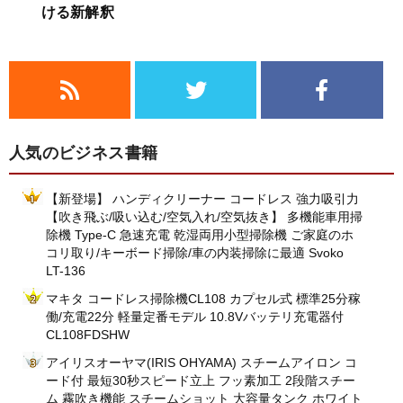
ける新解釈
人気のビジネス書籍
【新登場】 ハンディクリーナー コードレス 強力吸引力
【吹き飛ぶ/吸い込む/空気入れ/空気抜き】 多機能車用掃
除機 Type-C 急速充電 乾湿両用小型掃除機 ご家庭のホ
コリ取り/キーボード掃除/車の内装掃除に最適 Svoko
LT-136
マキタ コードレス掃除機CL108 カプセル式 標準25分稼
働/充電22分 軽量定番モデル 10.8Vバッテリ充電器付
CL108FDSHW
アイリスオーヤマ(IRIS OHYAMA) スチームアイロン コ
ード付 最短30秒スピード立上 フッ素加工 2段階スチー
ム 霧吹き機能 スチームショット 大容量タンク ホワイト