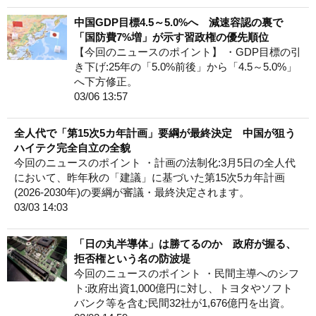
中国GDP目標4.5～5.0%へ 減速容認の裏で
「国防費7%増」が示す習政権の優先順位
【今回のニュースのポイント】 ・GDP目標の引
き下げ:25年の「5.0%前後」から「4.5～5.0%」
へ下方修正。
03/06 13:57
全人代で「第15次5カ年計画」要綱が最終決定 中国が狙う
ハイテク完全自立の全貌
今回のニュースのポイント ・計画の法制化:3月5日の全人代
において、昨年秋の「建議」に基づいた第15次5カ年計画
(2026-2030年)の要綱が審議・最終決定されます。
03/03 14:03
「日の丸半導体」は勝てるのか 政府が握る、
拒否権という名の防波堤
今回のニュースのポイント ・民間主導へのシフ
ト:政府出資1,000億円に対し、トヨタやソフト
バンク等を含む民間32社が1,676億円を出資。