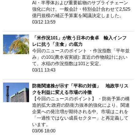
AI・半導体および重要鉱物のサプライチェーン
強化に向け、一般会計・特別会計合わせて2,525
億円規模の補正予算案を閣議決定しました。
03/12 13:59
「米作況101」が救う日本の食卓 輸入インフ
レに抗う「主食」の底力
今回のニュースのポイント ・作況指数「平年並
み」の101(農水省実績): 直近の作物統計におい
て、水稲の作況指数は101と安定。
03/11 13:43
防衛関連株が示す「平和の対価」 地政学リス
クを利益に変える市場の冷徹
【今回のニュースのポイント】 ・防衛予算の構
造的拡大:政府の防衛力抜本的強化により、関連
企業への発注増が期待される中、市場はこれを
「一過性ではない成長セクター」と再定義して
います。
03/06 18:00