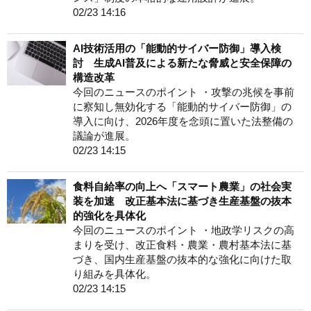
02/23 14:16
AI技術活用の「能動的サイバー防御」導入検
討 生成AI普及による新たな脅威と安全保障の
構造改革
今回のニュースのポイント ・攻撃の兆候を事前
に察知し無効化する「能動的サイバー防御」の
導入に向け、2026年度を念頭に置いた法整備の
議論が進展。
02/23 14:15
食料自給率の向上へ「スマート農業」の社会実
装を加速 改正基本法に基づき生産基盤の抜本
的強化を具体化
今回のニュースのポイント ・地政学リスクの高
まりを受け、改正食料・農業・農村基本法に基
づき、国内生産基盤の抜本的な強化に向けた取
り組みを具体化。
02/23 14:15