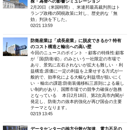
株・為替への影響シミュレーション
2月20日（米国時間）、米連邦最高裁判所はト
ランプ政権の関税政策に対し、歴史的な「無
効」判決を下した。
02/21 13:59
防衛産業は「成長産業」に脱皮できるか? 特有
のコスト構造と輸出への高い壁
今回のニュースのポイント ・顧客の特殊性:顧客
が「国(防衛省)」のみという一社限定の市場で
あり、景気に左右されないが拡大も難しい ・利
益構造:原価に一定の利益を上乗せする方式が一
般的で、効率化による大幅な利益増が狙いにく
い ・輸出の課題:防衛装備移転三原則による厳し
い制約があり、国際市場での競争力確保が急務
となっている 本日2月18日、第2次高市内閣が
発足し、防衛力の抜本的強化が再び国会の主要
テーマとなります。
02/19 13:45
データセンターの地方分散が加速、電力不足の