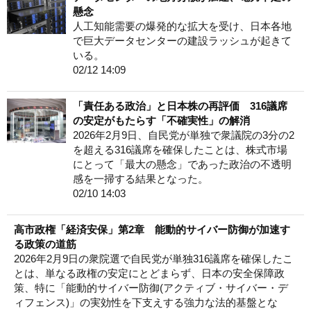
懸念
人工知能需要の爆発的な拡大を受け、日本各地
で巨大データセンターの建設ラッシュが起きて
いる。
02/12 14:09
「責任ある政治」と日本株の再評価 316議席
の安定がもたらす「不確実性」の解消
2026年2月9日、自民党が単独で衆議院の3分の2
を超える316議席を確保したことは、株式市場
にとって「最大の懸念」であった政治の不透明
感を一掃する結果となった。
02/10 14:03
高市政権「経済安保」第2章 能動的サイバー防御が加速す
る政策の道筋
2026年2月9日の衆院選で自民党が単独316議席を確保したこ
とは、単なる政権の安定にとどまらず、日本の安全保障政
策、特に「能動的サイバー防御(アクティブ・サイバー・デ
ィフェンス)」の実効性を下支えする強力な法的基盤とな