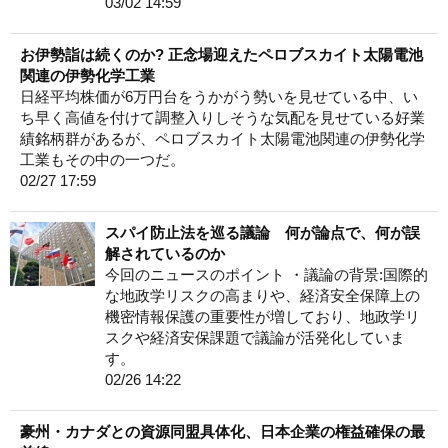
03/02 14:59
お伊勢詣は続くのか? 正念場迎えたペロブスカイト太陽電池
関連の伊勢化学工業
日経平均株価が6万円台をうかがう勢いを見せている中、い
ち早く高値を付けて調整入りしそうな気配を見せている好業
績銘柄群があるが、ペロブスカイト太陽電池関連の伊勢化学
工業もその中の一つだ。
02/27 17:59
スパイ防止法を巡る議論 何が論点で、何が誤
解されているのか
今回のニュースのポイント ・議論の背景:国際的
な地政学リスクの高まりや、経済安全保障上の
機密情報保護の重要性が増しており、地政学リ
スクや経済安保課題で議論が活発化していま
す。
02/26 14:22
豪州・カナダとの資源同盟具体化、日本企業の権益確保の最