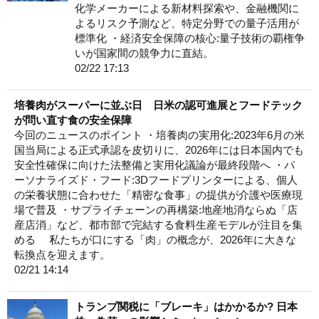
化学メーカーによる新材料探索や、金融機関に
よるリスク予測など、特定分野での量子活用が
標準化 ・経済安全保障の核心:量子技術の覇権争
いが国家間の競争力に直結。
02/22 17:13
培養肉がスーパーに並ぶ日 日米の認可進展とフードテック
が問い直す食の安全保障
今回のニュースのポイント ・培養肉の実用化:2023年6月の米
国当局による正式承認を皮切りに、2026年には日本国内でも
安全性確保に向けた法整備と実用化議論が最終段階へ ・パ
ーソナライズド・フード:3Dフードプリンターによる、個人
の栄養状態に合わせた「精密な食事」の提供が介護や医療現
場で普及 ・サプライチェーンの再構築:地産地消ならぬ「店
産店消」など、都市部で完結する食料生産モデルが注目を集
める 私たちが口にする「肉」の概念が、2026年に大きな
転換点を迎えます。
02/21 14:14
トランプ関税に「ブレーキ」はかかるか? 日本