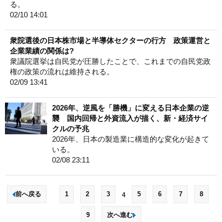
る。
02/10 14:01
衆院選後の日本株市場と半導体セクターの行方 政策運営と
企業業績の関係は?
衆議院選挙は自民党が圧勝したことで、これまでの自民党政
権の政策の流れは維持される。
02/09 13:41
2026年、逆風を「勝機」に変える日本企業の逆
襲 国内回帰と外資流入が描く、新・経済サイ
クルの予兆
2026年、日本の製造業に構造的な変化が起きて
いる。
02/08 23:11
前へ戻る
1
2
3
5
6
7
8
4
9
次へ進む