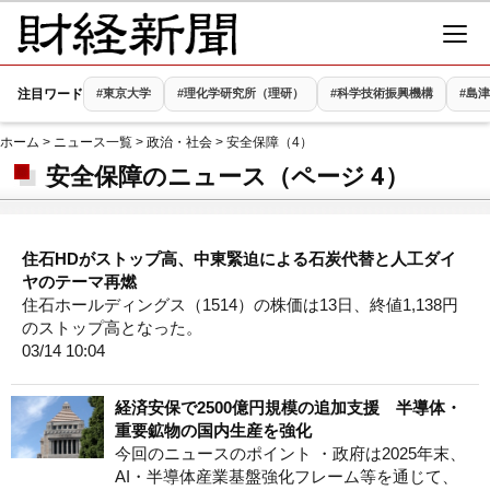
注目ワード
#東京大学
#理化学研究所（理研）
#科学技術振興機構
#島
ホーム
>
ニュース一覧
>
政治・社会
> 安全保障（4）
安全保障のニュース（ページ 4）
住石HDがストップ高、中東緊迫による石炭代替と人工ダイ
ヤのテーマ再燃
住石ホールディングス（1514）の株価は13日、終値1,138円
のストップ高となった。
03/14 10:04
経済安保で2500億円規模の追加支援 半導体・
重要鉱物の国内生産を強化
今回のニュースのポイント ・政府は2025年末、
AI・半導体産業基盤強化フレーム等を通じて、