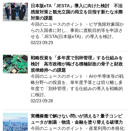
日本版eTA「JESTA」導入に向けた検討 不法
残留対策と観光立国の両立を目指す新たな水際
対策の課題
今回のニュースのポイント ・ビザ免除対象国か
らの入国者に対し、事前に渡航目的等を申請さ
せる「JESTA(日本版eTA)」の導入を検討。
02/23 09:29
戦略投資を「多年度で別枠管理」する仕組みを
検討 高市政権が掲げる積極財政の骨子と財政
規律維持への課題
今回のニュースのポイント ・AIや半導体等の戦
略分野への投資を、単年度予算とは切り離し多
年度で「別枠管理」する仕組みの導入を戦略的
に検討。
02/23 09:28
実機稼働で解けない問いが消える? 量子コンピ
ュータが創薬・物流・金融を塗り替える破壊力
今回のニュースのポイント ・産業利用の本格化: