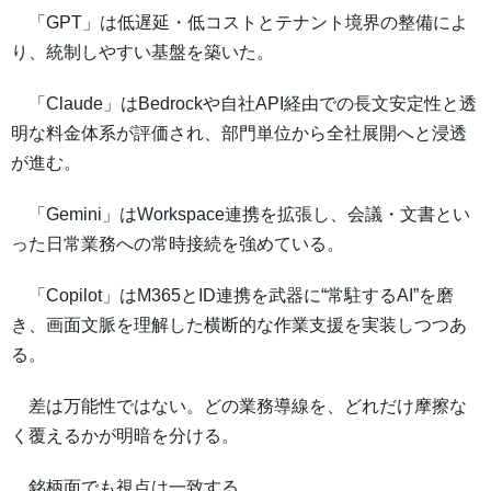
「GPT」は低遅延・低コストとテナント境界の整備によ
り、統制しやすい基盤を築いた。
「Claude」はBedrockや自社API経由での長文安定性と透
明な料金体系が評価され、部門単位から全社展開へと浸透
が進む。
「Gemini」はWorkspace連携を拡張し、会議・文書とい
った日常業務への常時接続を強めている。
「Copilot」はM365とID連携を武器に“常駐するAI”を磨
き、画面文脈を理解した横断的な作業支援を実装しつつあ
る。
差は万能性ではない。どの業務導線を、どれだけ摩擦な
く覆えるかが明暗を分ける。
銘柄面でも視点は一致する。