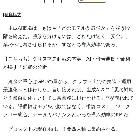
[写真拡大]
生成AI市場は、もはや「どのモデルが最強か」を競う段
階を終えた。勝敗を分けるのは、どれだけ速く、安全に、
業務へ定着させられるか—すなわち導入効率である。
【こちらも】
クリスマス商戦の内実 AI・暗号通貨・金利
が映す「消費の分断」
資金の重心はGPUの量から、クラウド上での実装・運用
最適化へと移行した。言い換えれば、生成AIを**「思考補助
と作業自動化」として日常業務に根付かせる力**が問われて
いる。評価軸はモデル点数ではなく、推論コスト、ワーク
フロー統合、データガバナンスといった導入効率のKPIだ。
プロダクトの現在地は、主要四大軸に集約される。