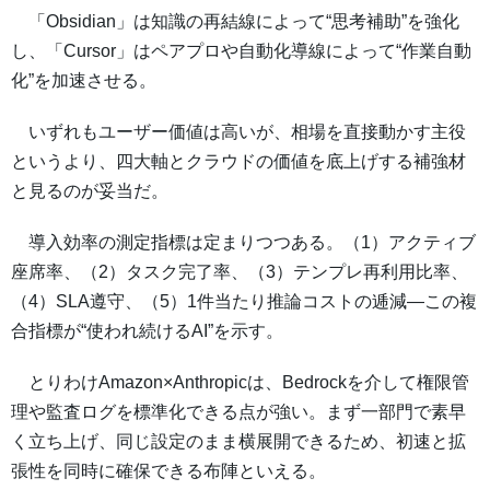
「Obsidian」は知識の再結線によって“思考補助”を強化
し、「Cursor」はペアプロや自動化導線によって“作業自動
化”を加速させる。
いずれもユーザー価値は高いが、相場を直接動かす主役
というより、四大軸とクラウドの価値を底上げする補強材
と見るのが妥当だ。
導入効率の測定指標は定まりつつある。（1）アクティブ
座席率、（2）タスク完了率、（3）テンプレ再利用比率、
（4）SLA遵守、（5）1件当たり推論コストの逓減—この複
合指標が“使われ続けるAI”を示す。
とりわけAmazon×Anthropicは、Bedrockを介して権限管
理や監査ログを標準化できる点が強い。まず一部門で素早
く立ち上げ、同じ設定のまま横展開できるため、初速と拡
張性を同時に確保できる布陣といえる。