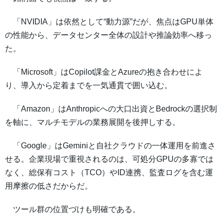
「NVIDIA」は依然として“動力源”だが、焦点はGPU単体
の性能から、データセンター全体の設計や推論効率へ移っ
た。
「Microsoft」はCopilot課金とAzureの抱き合わせによ
り、導入から定着までを一気通貫で囲い込む。
「Amazon」はAnthropicへの大口出資とBedrockの選択制
を軸に、マルチモデルの業務展開を後押しする。
「Google」はGeminiと自社クラウドの一体運用を前進さ
せる。企業現場で重視されるのは、可処分GPUの多寡では
なく、総保有コスト（TCO）やID連携、監査ログを含む運
用摩擦の低さだからだ。
ツール群の位置づけも明確である。