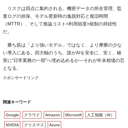
リスクは四点に集約される。機密データの所在管理、監
査ログの担保、モデル更新時の逸脱対応と復旧時間
（MTTR）、そして推論コスト×利用頻度×統制の持続性
だ。
勝ち筋は「より強いモデル」ではなく、より摩擦の少な
い導入にある。四大軸のうち、誰がAIを安全に、安く、確
実に“日常業務の一部”へ埋め込めるか—それが年末相場の芯
となる。
スポンサードリンク
関連キーワード
Google
クラウド
Amazon
Microsoft
人工知能（AI）
NVIDIA
クリスマス
Azure