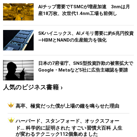
AIチップ需要でTSMCが増産加速 3nmは月
産18万枚、次世代1.4nm工場も前倒し
SKハイニックス、AIメモリ需要に約6兆円投資
―HBMとNANDの生産能力を強化
日本の7府省庁、SNS型投資詐欺の被害拡大で
Google・Metaなど5社に広告主確認を要請
人気のビジネス書籍
高卒、極貧だった僕が上場の鐘を鳴らせた理由
ハーバード、スタンフォード、オックスフォー
ド… 科学的に証明された すごい習慣大百科 人生
が変わるテクニック112個集めました