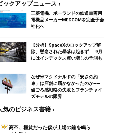
ピックアップニュース
三菱電機、ポーランドの鉄道車両用
電機品メーカーMEDCOMを完全子会
社化へ
【分析】SpaceXのロックアップ解
除、懸念された暴落は起きず──9月
にはインデックス買い増しの予測も
なぜ米マクドナルドの「安さの約
束」は店舗に届かなかったのか――
値ごろ感戦略の失敗とフランチャイ
ズモデルの限界
人気のビジネス書籍
高卒、極貧だった僕が上場の鐘を鳴ら