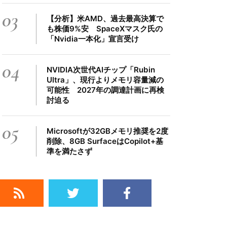
03
【分析】米AMD、過去最高決算で
も株価9%安 SpaceXマスク氏の
「Nvidia一本化」宣言受け
04
NVIDIA次世代AIチップ「Rubin
Ultra」、現行よりメモリ容量減の
可能性 2027年の調達計画に再検
討迫る
05
Microsoftが32GBメモリ推奨を2度
削除、8GB SurfaceはCopilot+基
準を満たさず