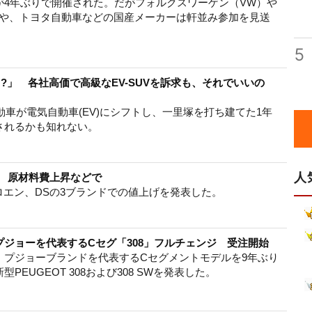
が4年ぶりで開催された。だがフォルクスワーゲン（VW）や
ーや、トヨタ自動車などの国産メーカーは軒並み参加を見送
5
!?」 各社高価で高級なEV-SUVを訴求も、それでいいの
動車が電気自動車(EV)にシフトし、一里塚を打ち建てた1年
されるかも知れない。
人
ら 原材料費上昇などで
ロエン、DSの3ブランドでの値上げを発表した。
ジョーを代表するCセグ「308」フルチェンジ 受注開始
、プジョーブランドを代表するCセグメントモデルを9年ぶり
EUGEOT 308および308 SWを発表した。