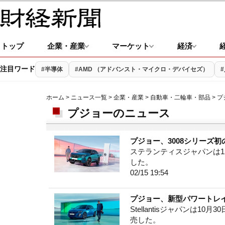
トップ
企業・産業
マーケット
経済
注目ワード
#半導体
#AMD （アドバンスト・マイクロ・デバイセズ）
ホーム
>
ニュース一覧
>
企業・産業
>
自動車・二輪車・部品
> 
プジョーのニュース
プジョー、3008シリーズ初の
ステランティスジャパンは12
した。
02/15 19:54
プジョー、新型パワートレインの
Stellantisジャパンは10
売した。