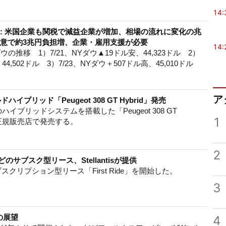
14:
株: 米国企業も関税で減益企業が増加、相場の流れに変化の兆
合意で約3兆円負担増、企業・雇用支援が必要
14:
ウの推移 1）7/21、NYダウ▲19ドル安、44,323ドル 2）
44,502ドル 3）7/23、NYダウ＋507ドル高、45,010ドル
ア
イブリッド「Peugeot 308 GT Hybrid」発売
新開発のハイブリッドシステムを搭載した「Peugeot 308 GT
1
の正規販売店で発売する。
2
サブスク型リース、Stellantisが提供
、サブスクリプション型リース「First Ride」を開始した。
3
の展望
4