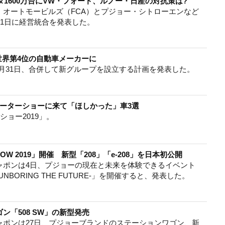
タ1600万台にVW・フォード、ルノー・日産の対抗策は?
・オートモービルズ（FCA）とプジョー・シトローエンなど
31日に経営統合を発表した。
界第4位の自動車メーカーに
les(FCA)は10月31日、合併して新グループを設立する計画を発表した。
ーターショーに来て「ほしかった」車3選
ショー2019」。
OW 2019」開催 新型「208」「e-208」を日本初公開
ャポンは4日、プジョーの現在と未来を体験できるイベント
9 -UNBORING THE FUTURE-」を開催すると、発表した。
ン「508 SW」の新型発売
ャポンは27日、プジョーブランドのステーションワゴン、新