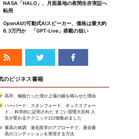
NASA「HALO」、月面基地の夜間生存実証へ
転用
OpenAIの可動式AIスピーカー、価格は最大約
6.3万円か 「GPT-Live」搭載の狙い
気のビジネス書籍
高卒、極貧だった僕が上場の鐘を鳴らせた理由
ハーバード、スタンフォード、オックスフォー
ド… 科学的に証明された すごい習慣大百科 人
生が変わるテクニック112個集めました
最高の体調 進化医学のアプローチで、過去最
高のコンディションを実現する方法