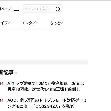
員ページ
記事を検索
ライフ
エンタメ
もっと
新記事
AIチップ需要でTSMCが増産加速 3nmは
34
月産18万枚、次世代1.4nm工場も前倒し
AOC、約5万円のトリプルモード対応ゲーミ
34
ングモニター「CQ32G4ZA」を発表