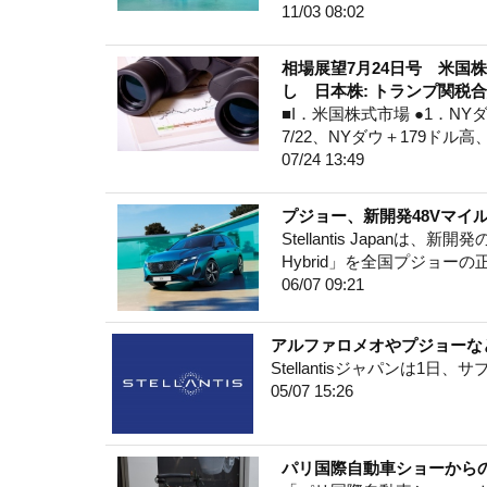
11/03 08:02
相場展望7月24日号 米国
し 日本株: トランプ関税
■I．米国株式市場 ●1．NYダ
7/22、NYダウ＋179ドル高、
07/24 13:49
プジョー、新開発48Vマイルドハ
Stellantis Japanは、
Hybrid」を全国プジョー
06/07 09:21
アルファロメオやプジョーなどの
Stellantisジャパンは1日
05/07 15:26
パリ国際自動車ショーから