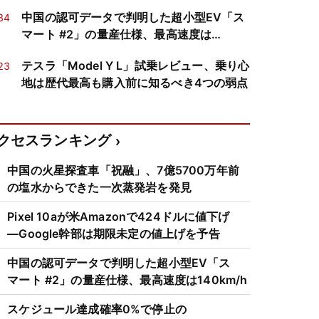
中国の認可データで判明した超小型EV「ス
34
マート #2」の量産仕様、最高速度は
140km/h
テスラ「Model Y L」試乗レビュー、乗り心
23
地は歴代最高も購入前に知るべき4つの弱点
クセスランキング
中国の火星探査車「祝融」、7億5700万年前
の塩水からできた一次蒸発岩を発見
Pixel 10aが米Amazonで424ドルに値下げ
―Google幹部は期限未定の値上げを予告
中国の認可データで判明した超小型EV「ス
マート #2」の量産仕様、最高速度は140km/h
スケジュール達成確率0%で停止の