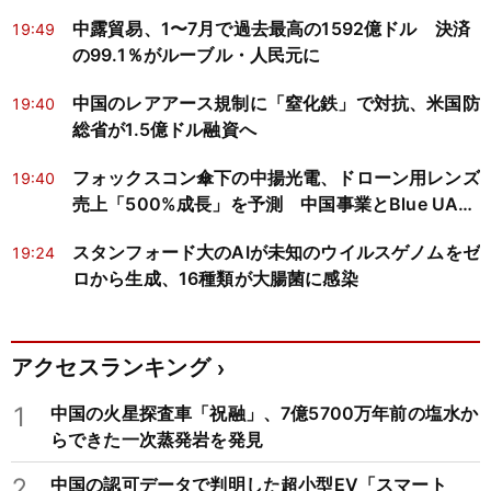
中露貿易、1〜7月で過去最高の1592億ドル 決済
19:49
の99.1％がルーブル・人民元に
中国のレアアース規制に「窒化鉄」で対抗、米国防
19:40
総省が1.5億ドル融資へ
フォックスコン傘下の中揚光電、ドローン用レンズ
19:40
売上「500%成長」を予測 中国事業とBlue UAS
適格性が焦点
スタンフォード大のAIが未知のウイルスゲノムをゼ
19:24
ロから生成、16種類が大腸菌に感染
アクセスランキング
1
中国の火星探査車「祝融」、7億5700万年前の塩水か
らできた一次蒸発岩を発見
2
中国の認可データで判明した超小型EV「スマート