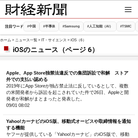
注目ワード
#中国
#半導体
#Samsung
#人工知能（AI）
#TSMC
ホーム
>
ニュース一覧
>
IT・サイエンス
> iOS（6）
iOSのニュース（ページ 6）
Apple、App Store独禁法違反での集団訴訟で和解 ストア
外での支払い認める
2019年にApp Storeが独占禁止法に反しているとして、複数
の米開発者から訴訟を起こされていた件で26日、Appleと開
発者が和解がまとまったと発表した。
09/01 08:02
Yahoo!カーナビのiOS版、移動式オービスや取締情報を通知
する機能
ヤフーが提供している「Yahoo!カーナビ」のiOS版で、移動