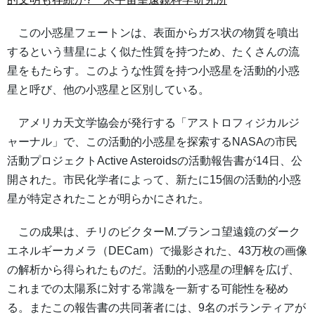
この小惑星フェートンは、表面からガス状の物質を噴出
するという彗星によく似た性質を持つため、たくさんの流
星をもたらす。このような性質を持つ小惑星を活動的小惑
星と呼び、他の小惑星と区別している。
アメリカ天文学協会が発行する「アストロフィジカルジ
ャーナル」で、この活動的小惑星を探索するNASAの市民
活動プロジェクトActive Asteroidsの活動報告書が14日、公
開された。市民化学者によって、新たに15個の活動的小惑
星が特定されたことが明らかにされた。
この成果は、チリのビクターM.ブランコ望遠鏡のダーク
エネルギーカメラ（DECam）で撮影された、43万枚の画像
の解析から得られたものだ。活動的小惑星の理解を広げ、
これまでの太陽系に対する常識を一新する可能性を秘め
る。またこの報告書の共同著者には、9名のボランティアが