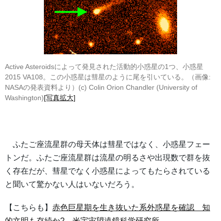
Active Asteroidsによって発見された活動的小惑星の1つ、小惑星
2015 VA108。この小惑星は彗星のように尾を引いている。（画像:
NASAの発表資料より）(c) Colin Orion Chandler (University of
Washington)
[写真拡大]
ふたご座流星群の母天体は彗星ではなく、小惑星フェー
トンだ。ふたご座流星群は流星の明るさや出現数で群を抜
く存在だが、彗星でなく小惑星によってもたらされている
と聞いて驚かない人はいないだろう。
【こちらも】
赤色巨星期を生き抜いた系外惑星を確認 知
的文明も存続か? 米宇宙望遠鏡科学研究所