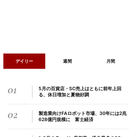
デイリー
週間
月間
01
5月の百貨店・SC売上はともに前年上回
る、休日増加と夏物好調
02
製造業向けFAロボット市場、30年には2兆
628億円規模に 富士経済