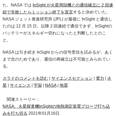
た。NASA では
InSight が火星周回機との通信確立に 2 回連
続で失敗したらミッション終了を宣言
すると決めていた。
NASA ジェット推進研究所 (JPL) が最後に InSight と通信し
たのは 12 月 15 日。以降 2 回連続で通信できず、InSightの
バッテリーがエネルギー切れになったと判断したとのこ
と。
NASA は引き続き InSight からの信号受信を試みるが、あく
まで念のためであり、通信の再確立は不可能とみられてい
る。
スラドのコメントを読む
|
サイエンスセクション
|
電力
|
火
星
|
サイエンス
|
宇宙
|
NASA
|
地震
関連ストーリー：
NASA、火星探査機InSightの地熱測定装置プローブ打ち込
みを打ち切る
2021年01月16日