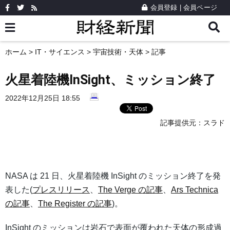
会員登録
|
会員ページ
ホーム
>
IT・サイエンス
>
宇宙技術・天体
> 記事
火星着陸機InSight、ミッション終了
2022年12月25日 18:55
記事提供元：
スラド
NASA は 21 日、火星着陸機 InSight のミッション終了を発
表した(
プレスリリース
、
The Verge の記事
、
Ars Technica
の記事
、
The Register の記事
)。
InSight のミッションは岩石で表面が覆われた天体の形成過