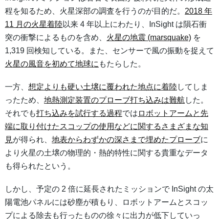
程を知るため、火星深部の調査を行うのが目的だ。
2018 年
11 月の火星着陸
以来 4 年以上にわたり、InSight は隕石衝
突の衝撃によるものを含め、
火星の地震 (marsquake)
を
1,319 回検知している。また、センサーで風の振動を捉えて
火星の風音を初めて地球に
もたらした。
一方、
想定よりも硬い土壌に覆われた地点に着陸
してしま
ったため、
地熱測定装置のプローブ打ち込みは難航
した。
それでも
打ち込みを試行する過程
では
ロボットアームと先
端に取り付けたスコップの使用などに関するさまざまな知
見
が得られ、
地表からわずかの深さまで埋めたプローブ
に
より火星の土壌の物理的・熱的特性に関する貴重なデータ
も得られたという。
しかし、予定の 2 倍に延長されたミッションで InSight の太
陽電池パネルには砂塵が積もり、ロボットアームとスコッ
プによる除去も行ったものの徐々に出力が低下していっ