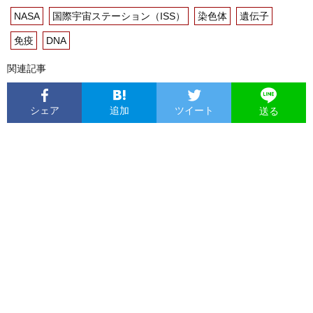
NASA
国際宇宙ステーション（ISS）
染色体
遺伝子
免疫
DNA
関連記事
シェア
追加
ツイート
送る