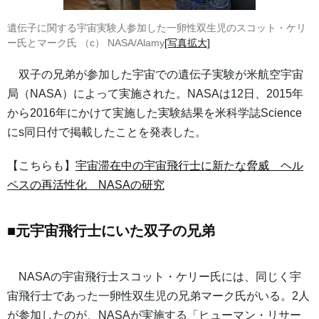
遺伝子に関する宇宙実験人参加した一卵性双生児のスコット・ケリ
ー氏とマーク氏 （c） NASA/Alamy
[写真拡大]
双子の兄弟が参加した宇宙での遺伝子実験が米航空宇宙
局（NASA）によって実施された。NASAは12日、2015年
から2016年にかけて実施した実験結果を米科学誌Science
にs同日付で掲載したことを発表した。
【こちらも】
宇宙滞在中の宇宙飛行士に新たな脅威 ヘル
ペスの再活性化 NASAの研究
■元宇宙飛行士にいた双子の兄弟
NASAの宇宙飛行士スコット・ケリー氏には、同じく宇
宙飛行士であった一卵性双生児の兄弟マーク氏がいる。2人
が参加したのが、NASAが実施する「ヒューマン・リサー