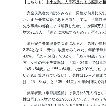
【こちらも】
中小企業、人手不足による廃業が
完全失業者の内訳をみると、男性が前月比5万人
た。また失業状態にある理由としては、「非自
先や事業の都合により離職した者）」が同4万人
増の71万人、「新たに求職するため」が同4万人
また完全失業率を男女別にみると、男性が前月比0
2.3%となり、男性に改善がみられた。年齢階層
4.0%、「25～34歳」で3.2%、「35～44歳」で2
方、女性の完全失業率は、「15～24歳」では3.2%
「45～54歳」と「55～64歳」では2.0%だ
いため計算されていない）。男性は15～64歳
は「25～34歳」と「35～44歳」の年齢階級で
就業者数（季節調整値）は前月比3万人増となる6,
性は同1万人増となる2,950万人だった。そのうち
人、女性は同10万人減となる2,679万人とな