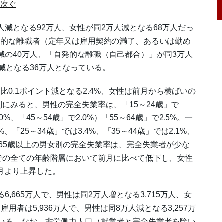
相次ぐ
減となる92万人、女性が同2万人減となる68万人だっ
発的な離職者（定年又は雇用契約の満了、あるいは勤め
減の40万人、「自発的な離職（自己都合）」が同3万人
減となる36万人となっている。
.1ポイント減となる2.4%、女性は前月から横ばいの
別にみると、男性の完全失業率は、「15～24歳」で
.0%、「45～54歳」で2.0%）「55～64歳」で2.5%。一
、「25～34歳」では3.4%、「35～44歳」では2.1%、
った（65歳以上の男女別の完全失業率は、完全失業者が少な
までの全ての年齢階層において前月に比べて低下し、女性
前月より上昇した。
665万人で、男性は同2万人増となる3,715万人、女
雇用者は5,936万人で、男性は同8万人減となる3,257万
っている。なお、非労働力人口（就業者と完全失業者を除い