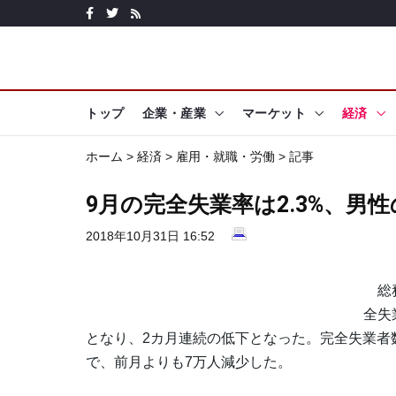
トップ
企業・産業
マーケット
経済
ホーム
>
経済
>
雇用・就職・労働
> 記事
9月の完全失業率は2.3%、男
2018年10月31日 16:52
総務
全失
となり、2カ月連続の低下となった。完全失業者数
で、前月よりも7万人減少した。