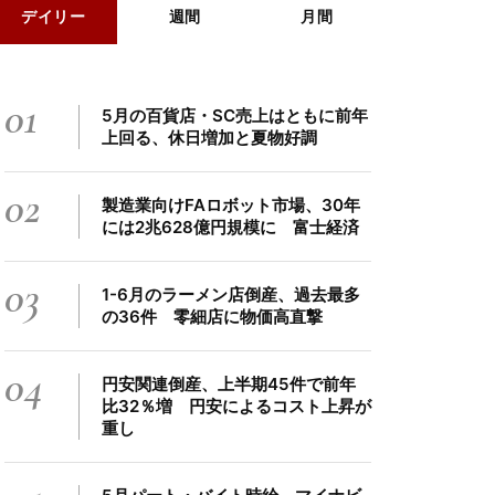
デイリー
週間
月間
01
5月の百貨店・SC売上はともに前年
上回る、休日増加と夏物好調
02
製造業向けFAロボット市場、30年
には2兆628億円規模に 富士経済
03
1-6月のラーメン店倒産、過去最多
の36件 零細店に物価高直撃
04
円安関連倒産、上半期45件で前年
比32％増 円安によるコスト上昇が
重し