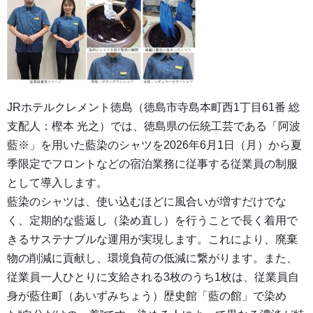
JRホテルクレメント徳島（徳島市寺島本町西1丁目61番 総
支配人：樫本 光之）では、徳島県の伝統工芸である「阿波
藍※」を用いた藍染のシャツを2026年6月1日（月）から夏
季限定でフロントなどの宿泊業務に従事する従業員の制服
として導入します。
藍染のシャツは、使い込むほどに風合いが増すだけでな
く、定期的な藍返し（染め直し）を行うことで長く着用で
きるサステナブルな運用が実現します。これにより、廃棄
物の削減に貢献し、環境負荷の低減に繋がります。また、
従業員一人ひとりに支給される3枚のうち1枚は、従業員自
身が藍住町（あいずみちょう）歴史館「藍の館」で染め