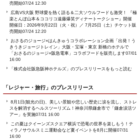
売開始
07/24 12:30
広島VS大阪 野球愛を熱く語る＆二大ソウルフードも激突！ 『極
楽とんぼ山本＆ココリコ遠藤爆笑ディナートークショー』開催
開催日：2026年9月22日（火・祝）／ 7月25日（土）チケット販
売開始
07/24 12:20
おさるのジョージ×はんきゅうコラボレーション企画「出発！う
きうきジョージトレイン」大阪・宝塚・東京 新橋のホテルで
「おさるのジョージ×阪急電車」コラボフードを販売します
07/01
16:00
「株式会社阪急阪神ホテルズ」のプレスリリースをもっと読む
「レジャー・旅行」
のプレスリリース
8月1日(観光の日)、美しい景観や悲しい歴史に涙を流し、ストレ
スを解消するヘルスツーリズム！神奈川県鎌倉市で「鎌倉涙活ツ
アー」を実施
07/31 16:00
この夏はクイーンズスクエア横浜で恐竜の世界を楽しもう！テ
ィラノサウルスミニ運動会など夏イベントを8月に開催
07/31
16:00