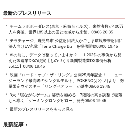
最新のプレスリリース
チームラボボーダレス(東京・麻布台ヒルズ)、来館者数が400万
人を突破。世界185以上の国と地域から来館。
08/06 20:35
テラチャージ、鹿児島市 公益財団法人かごしま環境未来財団に
法人向けEV充電「Terra Charge Biz」を提供開始
08/06 19:45
AIの前に、データは整っていますか？──1,202件の事例から見
えた製造業DXの現実【ものづくり新聞製造業DX事例分析
vol.11】
08/06 19:45
映画『ロード・オブ・ザ・リング』公開25周年記念！ ニュー
ジーランド最高峰のシングルモルト、POKENO(ポケノ)より 数
量限定ウイスキー「リングベアラー」が誕生
08/06 19:45
3大「寝ながらゲーム」姿勢を極める！7段階の高さ調整で寝落
ちへ導く「ゲーミングロングピロー」発売
08/06 19:45
最新のプレスリリースをもっと見る
最新記事