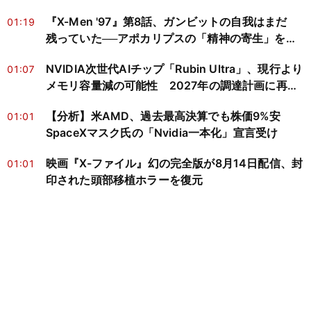
『X-Men '97』第8話、ガンビットの自我はまだ
01:19
残っていた──アポカリプスの「精神の寄生」を神
経科学と心の哲学で読み解く
NVIDIA次世代AIチップ「Rubin Ultra」、現行より
01:07
メモリ容量減の可能性 2027年の調達計画に再検
討迫る
【分析】米AMD、過去最高決算でも株価9%安
01:01
SpaceXマスク氏の「Nvidia一本化」宣言受け
映画『X-ファイル』幻の完全版が8月14日配信、封
01:01
印された頭部移植ホラーを復元