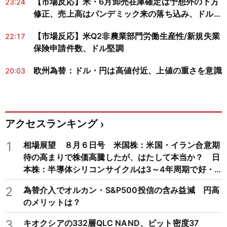
【市場反応】米・6月卸売在庫確定は予想外の下方
23:24
修正、売上高はパンデミック来の落ち込み、ドルは
堅調
【市場反応】米Q2非農業部門労働生産性/新規失業
22:17
保険申請件数、ドル堅調
欧州為替：ドル・円は高値付近、上値の重さを意識
20:03
アクセスランキング
1
相場展望 ８月６日号 米国株：米国・イラン合意期
待の高まりで株価高騰したが、はたして本当か？ 日
本株：半導体シリコンサイクルは3～4年周期で好・
不況を繰り返すため注意
2
為替介入でオルカン・S&P500投信の含み益減 円高
のメリットは？
3
キオクシアの332層QLC NAND、ビット密度37