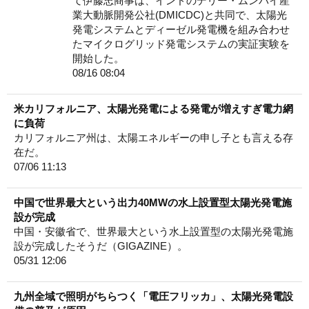
て伊藤忠商事は、インドのデリー・ムンバイ産
業大動脈開発公社(DMICDC)と共同で、太陽光
発電システムとディーゼル発電機を組み合わせ
たマイクログリッド発電システムの実証実験を
開始した。
08/16 08:04
米カリフォルニア、太陽光発電による発電が増えすぎ電力網
に負荷
カリフォルニア州は、太陽エネルギーの申し子とも言える存
在だ。
07/06 11:13
中国で世界最大という出力40MWの水上設置型太陽光発電施
設が完成
中国・安徽省で、世界最大という水上設置型の太陽光発電施
設が完成したそうだ（GIGAZINE）。
05/31 12:06
九州全域で照明がちらつく「電圧フリッカ」、太陽光発電設