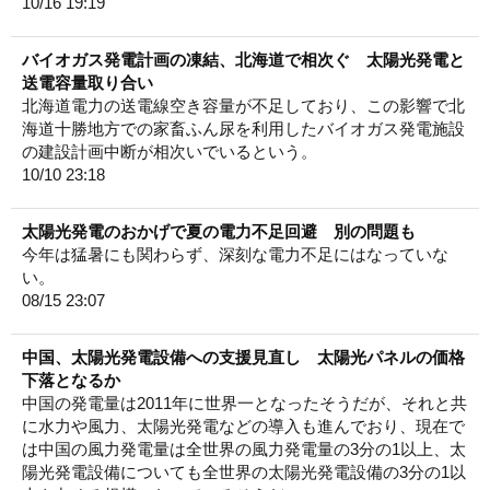
10/16 19:19
バイオガス発電計画の凍結、北海道で相次ぐ 太陽光発電と
送電容量取り合い
北海道電力の送電線空き容量が不足しており、この影響で北
海道十勝地方での家畜ふん尿を利用したバイオガス発電施設
の建設計画中断が相次いでいるという。
10/10 23:18
太陽光発電のおかげで夏の電力不足回避 別の問題も
今年は猛暑にも関わらず、深刻な電力不足にはなっていな
い。
08/15 23:07
中国、太陽光発電設備への支援見直し 太陽光パネルの価格
下落となるか
中国の発電量は2011年に世界一となったそうだが、それと共
に水力や風力、太陽光発電などの導入も進んでおり、現在で
は中国の風力発電量は全世界の風力発電量の3分の1以上、太
陽光発電設備についても全世界の太陽光発電設備の3分の1以