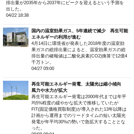
排出量が2035年から2037年にピークを迎えるという予測を
出した。
04/22 18:38
国内の温室効果ガス、5年連続で減少 再生可能
エネルギーの利用が進む
4月14日に環境省が発表した2018年度の温室効
果ガスの総排出量によると、温室効果ガスの総
排出量の確報値は二酸化炭素(CO2)換算で12億4
千万トン。
04/27 09:00
再生可能エネルギー発電、太陽光は縮小傾向
風力や水力が拡大
再生可能エネルギー発電は2000年代までは年平
均5%程度の緩やかな拡大で推移していたが
FIT(固定価格買取制度)が導入された13年以降は
計画から運用までのリードタイムの短い太陽光
発電が年平均30%の勢いで急拡大することとな
った。