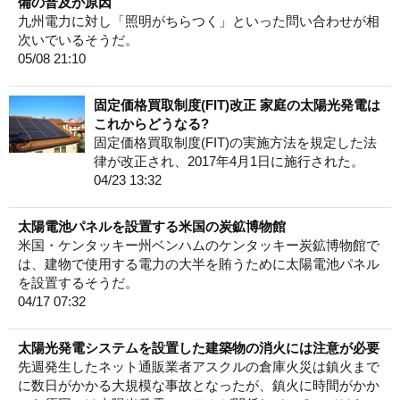
備の普及が原因
九州電力に対し「照明がちらつく」といった問い合わせが相
次いでいるそうだ。
05/08 21:10
固定価格買取制度(FIT)改正 家庭の太陽光発電は
これからどうなる?
固定価格買取制度(FIT)の実施方法を規定した法
律が改正され、2017年4月1日に施行された。
04/23 13:32
太陽電池パネルを設置する米国の炭鉱博物館
米国・ケンタッキー州ベンハムのケンタッキー炭鉱博物館で
は、建物で使用する電力の大半を賄うために太陽電池パネル
を設置するそうだ。
04/17 07:32
太陽光発電システムを設置した建築物の消火には注意が必要
先週発生したネット通販業者アスクルの倉庫火災は鎮火まで
に数日がかかる大規模な事故となったが、鎮火に時間がかか