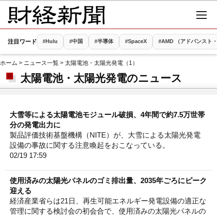
注目ワード
#Hulu
#中国
#半導体
#SpaceX
#AMD （アドバンス
ホーム
>
ニュース一覧
> 太陽電池・太陽光発電（1）
太陽電池・太陽光発電のニュース
大雪等による太陽電池モジュール破損、4年間で約7.5万世帯
分の発電出力に
製品評価技術基盤機構（NITE）が、大雪による太陽光発電
設備の事故に関する注意喚起をおこなっている。
02/19 17:59
使用済みの太陽光パネルのゴミ排出量、2035年ごろにピーク
迎える
経済産業省らは21日、再生可能エネルギー発電設備の適正な
管理に関する検討会の初会合で、使用済みの太陽光パネルの