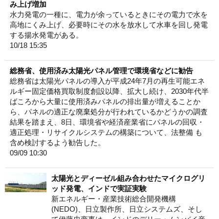
み上げ増加
水力発電の一種に、電力が余っているときにその電力で水を
高地にくみ上げ、必要時にその水を放水して水車を回し発電
する揚水発電がある。
10/18 15:35
総務省、使用済み太陽光パネル管理で環境省などに勧告
総務省は太陽光パネルの導入が平成24年7月の再生可能エネ
ルギー固定価格買取制度創設以降、拡大し続け、2030年代半
ばころから大量に使用済みパネルの排出量が増えることか
ら、パネルの適正な廃棄処分が行われているかどうかの調査
結果を踏まえ、8日、環境省や経済産業省にパネルの回収・
適正処理・リサイクルシステムの構築について、法整備 も
含め検討するよう勧告した。
09/09 10:30
太陽光とディーゼル組み合わせたマイクログリ
ッド発電、インドで実証実験
新エネルギー・産業技術総合開発機構
(NEDO)、日立製作所、日立システムズ、そし