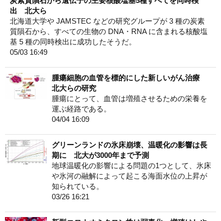
炭素質隕石から遺伝子の主要核酸塩基5種すべてを同時検
出 北大ら
北海道大学や JAMSTEC などの研究グループが 3 種の炭素
質隕石から、すべての生物の DNA・RNA に含まれる核酸塩
基 5 種の同時検出に成功したそうだ。
05/03 16:49
腫瘍細胞の血管を標的にした新しいがん治療
北大らの研究
腫瘍にとって、血管は増殖させるための栄養を
運ぶ経路である。
04/04 16:09
グリーンランドの氷床崩壊、温暖化の影響は長
期に 北大が3000年まで予測
地球温暖化の影響による問題の1つとして、氷床
や氷河の融解によって起こる海面水位の上昇が
知られている。
03/26 16:21