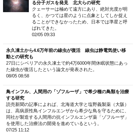
る分子ガスを発見 北大らの研究
クェーサーは極めて遠方にあり、絶対光度が明
るく、かつては星のように点象としてしか捉え
ることができなかったため、日本では準星と呼
ばれてきた。
02/05 09:33
永久凍土から4.6万年前の線虫が復活 線虫は静電気使い移
動との研究も
27日にシベリアの永久凍土で約4万6000年間休眠状態にあっ
た線虫が復活したという論文が発表された。
08/05 08:58
鳥インフル、人間用の「ゾフルーザ」で希少種の鳥類を治療
する研究
読売新聞の記事によれば、北海道大学と塩野義製薬（大阪）
は、高病原性鳥インフルエンザから希少な鳥を守るために、
同社が製造する人間用の抗インフルエンザ薬「ゾフルーザ」
を使用した治療法の開発を進めているという。
07/25 11:12