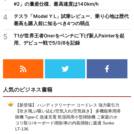
#2」の量産仕様、最高速度は140km/h
4
テスラ「Model Y L」試乗レビュー、乗り心地は歴代
最高も購入前に知るべき4つの弱点
5
T1が世界王者Onerをベンチに下げ新人Painterを起
用、デビュー戦で5/0/8を記録
人気のビジネス書籍
【新登場】 ハンディクリーナー コードレス 強力吸引力
【吹き飛ぶ/吸い込む/空気入れ/空気抜き】 多機能車用掃
除機 Type-C 急速充電 乾湿両用小型掃除機 ご家庭のホ
コリ取り/キーボード掃除/車の内装掃除に最適 Svoko
LT-136