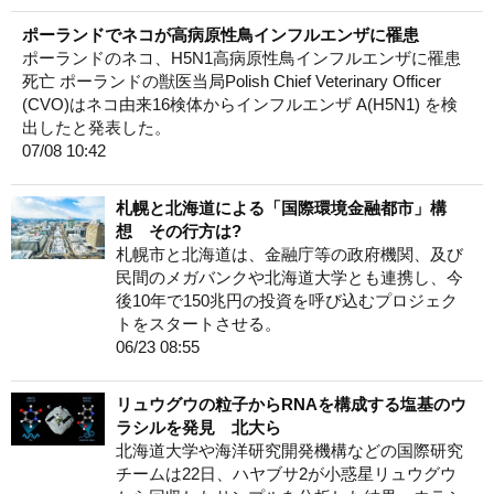
ポーランドでネコが高病原性鳥インフルエンザに罹患
ポーランドのネコ、H5N1高病原性鳥インフルエンザに罹患
死亡 ポーランドの獣医当局Polish Chief Veterinary Officer
(CVO)はネコ由来16検体からインフルエンザ A(H5N1) を検
出したと発表した。
07/08 10:42
札幌と北海道による「国際環境金融都市」構
想 その行方は?
札幌市と北海道は、金融庁等の政府機関、及び
民間のメガバンクや北海道大学とも連携し、今
後10年で150兆円の投資を呼び込むプロジェク
トをスタートさせる。
06/23 08:55
リュウグウの粒子からRNAを構成する塩基のウ
ラシルを発見 北大ら
北海道大学や海洋研究開発機構などの国際研究
チームは22日、ハヤブサ2が小惑星リュウグウ