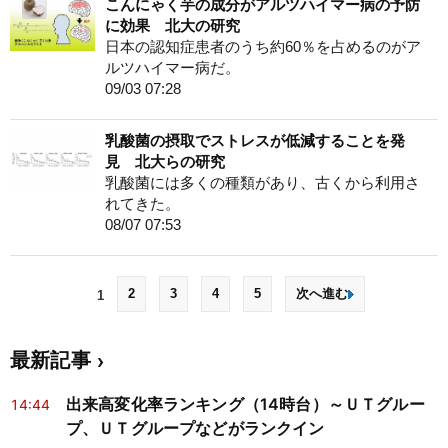
こんにゃく芋の成分がアルツハイマー病の予防
に効果 北大の研究
日本の認知症患者のうち約60％を占めるのがア
ルツハイマー病だ。
09/03 07:28
乳酸菌の摂取でストレスが低減することを発
見 北大らの研究
乳酸菌には多くの種類があり、古くから利用さ
れてきた。
08/07 07:53
2
3
4
5
次へ進む
1
最新記事
出来高変化率ランキング（14時台）～ＵＴグルー
14:44
プ、ＵＴグループなどがランクイン