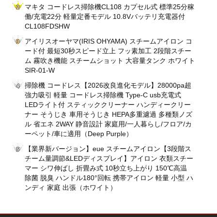
マキタ コードレス掃除機CL108 カプセル式 標準25分稼
働/充電22分 軽量定番モデル 10.8Vバッテリ充電器付
CL108FDSHW
アイリスオーヤマ(IRIS OHYAMA) スチームアイロン コ
ード付 最短30秒スピード立上 フッ素加工 2段階スチー
ム 霧吹き機能 スチームショット 大容量タンク ホワイト
SIR-01-W
掃除機 コードレス【2026改良進化モデル】28000pa超
強力吸引 軽量 コードレス掃除機 Type-C usb充電式
LEDライト付 スティッククリーナー ハンディークリー
ナー そうじき 車用そうじき HEPA多重濾過 多種類ノズ
ル 省エネ 2WAY 静音設計 家庭用/一人暮らし/フロア/カ
ーペット/車に適用（Deep Purple）
【業界新バージョン】eue スチームアイロン【3段階ス
チーム量調節&LEDディスプレイ】アイロン 衣類スチー
マー シワ伸ばし 折畳み式 10秒立ち上がり 150℃高温
除菌 脱臭 ハンドル180°回転 携帯アイロン 軽量 小型 ハ
ンディ 家庭 出張（ホワイト）