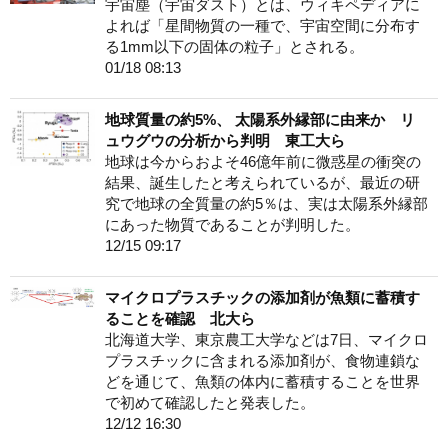
宇宙塵（宇宙ダスト）とは、ウィキペディアに
よれば「星間物質の一種で、宇宙空間に分布す
る1mm以下の固体の粒子」とされる。
01/18 08:13
地球質量の約5%、 太陽系外縁部に由来か リ
ュウグウの分析から判明 東工大ら
地球は今からおよそ46億年前に微惑星の衝突の
結果、誕生したと考えられているが、最近の研
究で地球の全質量の約5％は、実は太陽系外縁部
にあった物質であることが判明した。
12/15 09:17
マイクロプラスチックの添加剤が魚類に蓄積す
ることを確認 北大ら
北海道大学、東京農工大学などは7日、マイクロ
プラスチックに含まれる添加剤が、食物連鎖な
どを通じて、魚類の体内に蓄積することを世界
で初めて確認したと発表した。
12/12 16:30