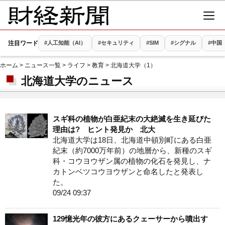
注目ワード
#人工知能（AI）
#セキュリティ
#SIM
#シグナル
#中国
ホーム
>
ニュース一覧
>
ライフ
>
教育
> 北海道大学（1）
北海道大学のニュース
スギ科の植物が白亜紀末の大絶滅を生き延びた
理由は? ヒント発見か 北大
北海道大学は18日、北海道中頓別町にある白亜
紀末（約7000万年前）の地層から、新種のスギ
科・コウヨウザン属の植物の化石を発見し、ナ
カトンベツコウヨウザンと命名したと発表し
た。
09/24 09:37
129憶光年の彼方にあるクェーサーから噴出す