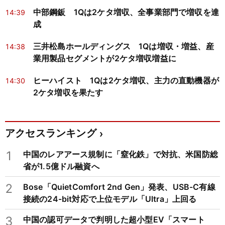
中部鋼鈑 1Qは2ケタ増収、全事業部門で増収を達
14:39
成
三井松島ホールディングス 1Qは増収・増益、産
14:38
業用製品セグメントが2ケタ増収増益に
ヒーハイスト 1Qは2ケタ増収、主力の直動機器が
14:30
2ケタ増収を果たす
アクセスランキング
1
中国のレアアース規制に「窒化鉄」で対抗、米国防総
省が1.5億ドル融資へ
2
Bose「QuietComfort 2nd Gen」発表、USB-C有線
接続の24-bit対応で上位モデル「Ultra」上回る
3
中国の認可データで判明した超小型EV「スマート