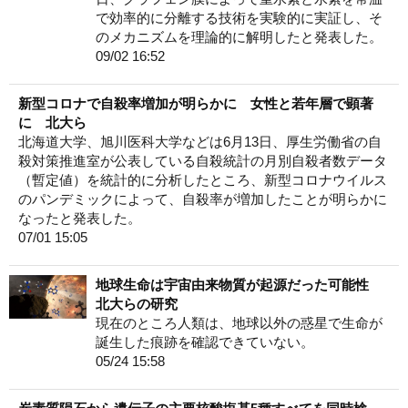
で効率的に分離する技術を実験的に実証し、そ
のメカニズムを理論的に解明したと発表した。
09/02 16:52
新型コロナで自殺率増加が明らかに 女性と若年層で顕著
に 北大ら
北海道大学、旭川医科大学などは6月13日、厚生労働省の自
殺対策推進室が公表している自殺統計の月別自殺者数データ
（暫定値）を統計的に分析したところ、新型コロナウイルス
のパンデミックによって、自殺率が増加したことが明らかに
なったと発表した。
07/01 15:05
地球生命は宇宙由来物質が起源だった可能性
北大らの研究
現在のところ人類は、地球以外の惑星で生命が
誕生した痕跡を確認できていない。
05/24 15:58