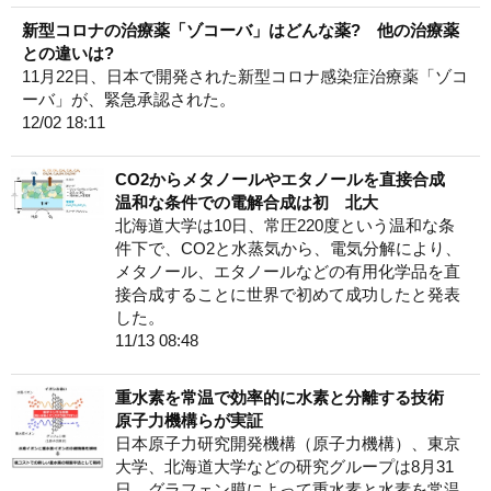
新型コロナの治療薬「ゾコーバ」はどんな薬? 他の治療薬
との違いは?
11月22日、日本で開発された新型コロナ感染症治療薬「ゾコ
ーバ」が、緊急承認された。
12/02 18:11
CO2からメタノールやエタノールを直接合成
温和な条件での電解合成は初 北大
北海道大学は10日、常圧220度という温和な条
件下で、CO2と水蒸気から、電気分解により、
メタノール、エタノールなどの有用化学品を直
接合成することに世界で初めて成功したと発表
した。
11/13 08:48
重水素を常温で効率的に水素と分離する技術
原子力機構らが実証
日本原子力研究開発機構（原子力機構）、東京
大学、北海道大学などの研究グループは8月31
日、グラフェン膜によって重水素と水素を常温