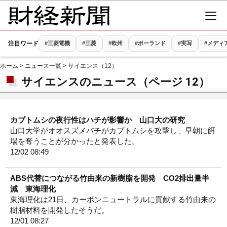
注目ワード
#三菱電機
#三菱
#欧州
#ポーランド
#実写
#メディ
ホーム
>
ニュース一覧
> サイエンス（12）
サイエンスのニュース（ページ 12）
カブトムシの夜行性はハチが影響か 山口大の研究
山口大学がオオスズメバチがカブトムシを攻撃し、早朝に餌
場を奪うことが分かったと発表した。
12/02 08:49
ABS代替につながる竹由来の新樹脂を開発 CO2排出量半
減 東海理化
東海理化は21日、カーボンニュートラルに貢献する竹由来の
樹脂材料を開発したそうだ。
12/01 08:27