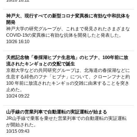
神戸大、現行すべての新型コロナ変異株に有効な中和抗体を
開発
神戸大学の研究グループが、これまで発見されたさまざまな
COVID-19の変異株に有効な抗体を開発したと発表した。
10/26 16:10
天然記念物「春採湖ヒブナ生息地」のヒブナ、100年前に放
流されたキンギョとの交配で誕生
京都大学などの共同研究グループは、北海道の春採湖などに
生息する緋色のフナ「ヒブナ」について、クローンフナと約
100 年前に放流されたキンギョの交雑に由来することを突き
止めた。
10/24 09:22
山手線の営業列車で自動運転の実証運転が始まる
JR山手線で乗客を乗せた営業列車での自動運転の実証運転
が開始された。
10/15 09:43