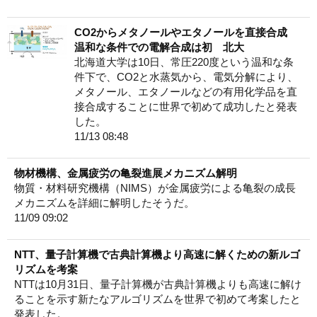
CO2からメタノールやエタノールを直接合成
温和な条件での電解合成は初 北大
北海道大学は10日、常圧220度という温和な条
件下で、CO2と水蒸気から、電気分解により、
メタノール、エタノールなどの有用化学品を直
接合成することに世界で初めて成功したと発表
した。
11/13 08:48
物材機構、金属疲労の亀裂進展メカニズム解明
物質・材料研究機構（NIMS）が金属疲労による亀裂の成長
メカニズムを詳細に解明したそうだ。
11/09 09:02
NTT、量子計算機で古典計算機より高速に解くための新ルゴ
リズムを考案
NTTは10月31日、量子計算機が古典計算機よりも高速に解け
ることを示す新たなアルゴリズムを世界で初めて考案したと
発表した。