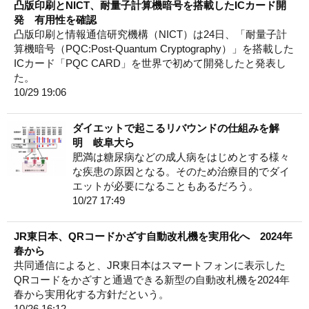
凸版印刷とNICT、耐量子計算機暗号を搭載したICカード開
発 有用性を確認
凸版印刷と情報通信研究機構（NICT）は24日、「耐量子計
算機暗号（PQC:Post-Quantum Cryptography）」を搭載した
ICカード「PQC CARD」を世界で初めて開発したと発表し
た。
10/29 19:06
ダイエットで起こるリバウンドの仕組みを解
明 岐阜大ら
肥満は糖尿病などの成人病をはじめとする様々
な疾患の原因となる。そのため治療目的でダイ
エットが必要になることもあるだろう。
10/27 17:49
JR東日本、QRコードかざす自動改札機を実用化へ 2024年
春から
共同通信によると、JR東日本はスマートフォンに表示した
QRコードをかざすと通過できる新型の自動改札機を2024年
春から実用化する方針だという。
10/26 16:12