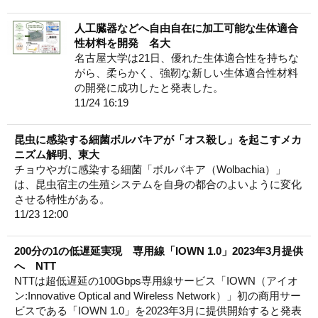
人工臓器などへ自由自在に加工可能な生体適合
性材料を開発 名大
名古屋大学は21日、優れた生体適合性を持ちな
がら、柔らかく、強靭な新しい生体適合性材料
の開発に成功したと発表した。
11/24 16:19
昆虫に感染する細菌ボルバキアが「オス殺し」を起こすメカ
ニズム解明、東大
チョウやガに感染する細菌「ボルバキア（Wolbachia）」
は、昆虫宿主の生殖システムを自身の都合のよいように変化
させる特性がある。
11/23 12:00
200分の1の低遅延実現 専用線「IOWN 1.0」2023年3月提供
へ NTT
NTTは超低遅延の100Gbps専用線サービス「IOWN（アイオ
ン:Innovative Optical and Wireless Network）」初の商用サー
ビスである「IOWN 1.0」を2023年3月に提供開始すると発表