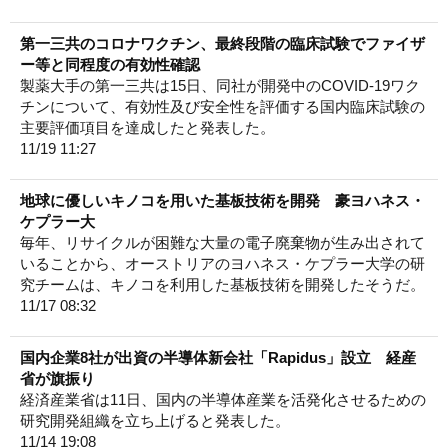
第一三共のコロナワクチン、最終段階の臨床試験でファイザ
ー等と同程度の有効性確認
製薬大手の第一三共は15日、同社が開発中のCOVID-19ワク
チンについて、有効性及び安全性を評価する国内臨床試験の
主要評価項目を達成したと発表した。
11/19 11:27
地球に優しいキノコを用いた基板技術を開発 豪ヨハネス・
ケプラー大
毎年、リサイクルが困難な大量の電子廃棄物が生み出されて
いることから、オーストリアのヨハネス・ケプラー大学の研
究チームは、キノコを利用した基板技術を開発したそうだ。
11/17 08:32
国内企業8社が出資の半導体新会社「Rapidus」設立 経産
省が旗振り
経済産業省は11日、国内の半導体産業を活発化させるための
研究開発組織を立ち上げると発表した。
11/14 19:08