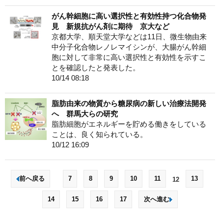
がん幹細胞に高い選択性と有効性持つ化合物発
見 新規抗がん剤に期待 京大など
京都大学、順天堂大学などは11日、微生物由来
中分子化合物レノレマイシンが、大腸がん幹細
胞に対して非常に高い選択性と有効性を示すこ
とを確認したと発表した。
10/14 08:18
脂肪由来の物質から糖尿病の新しい治療法開発
へ 群馬大らの研究
脂肪細胞がエネルギーを貯める働きをしている
ことは、良く知られている。
10/12 16:09
前へ戻る
7
8
9
10
11
13
12
14
15
16
17
次へ進む