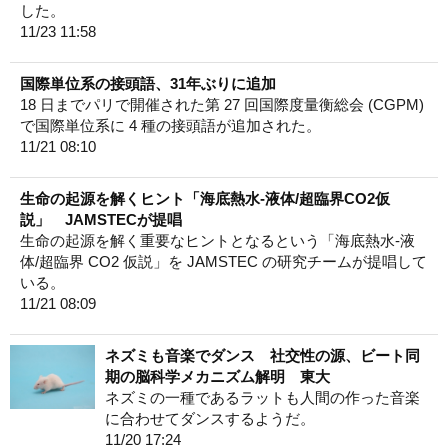
した。
11/23 11:58
国際単位系の接頭語、31年ぶりに追加
18 日までパリで開催された第 27 回国際度量衡総会 (CGPM)
で国際単位系に 4 種の接頭語が追加された。
11/21 08:10
生命の起源を解くヒント「海底熱水-液体/超臨界CO2仮
説」 JAMSTECが提唱
生命の起源を解く重要なヒントとなるという「海底熱水-液
体/超臨界 CO2 仮説」を JAMSTEC の研究チームが提唱して
いる。
11/21 08:09
ネズミも音楽でダンス 社交性の源、ビート同
期の脳科学メカニズム解明 東大
ネズミの一種であるラットも人間の作った音楽
に合わせてダンスするようだ。
11/20 17:24