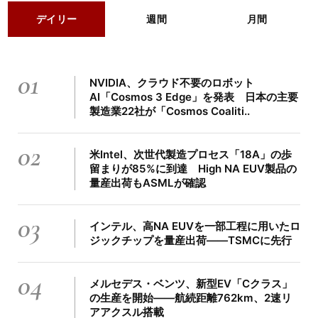
デイリー
週間
月間
01
NVIDIA、クラウド不要のロボット
AI「Cosmos 3 Edge」を発表 日本の主要
製造業22社が「Cosmos Coaliti..
02
米Intel、次世代製造プロセス「18A」の歩
留まりが85%に到達 High NA EUV製品の
量産出荷もASMLが確認
03
インテル、高NA EUVを一部工程に用いたロ
ジックチップを量産出荷――TSMCに先行
04
メルセデス・ベンツ、新型EV「Cクラス」
の生産を開始――航続距離762km、2速リ
アアクスル搭載