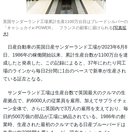
英国サンダーランド工場累計生産1100万台目はブレードシルバーの
「キャシュカイe-POWER」 フランスの顧客に届けられる
[写真拡
大]
日産自動車の英国日産サンダーランド工場が2023年6月8
日、1986年の稼働開始以来、累計生産台数が1100万台を達
成したと発表した。この記録によると、37年にわたり同工
場のラインから毎日2分間に1台のペースで新車が生産され
ている証左となる。
サンダーランド工場は生産台数で英国最大のクルマの生
産拠点で、約6000人の従業員を雇用。加えてサプライチェ
ーン全体で、さらに英国内で3万人の雇用を支えており、毎
日約500万個の部品が工場に納品されている。1986年の創
業時、生産された最初のクルマである日産ブルーバードは