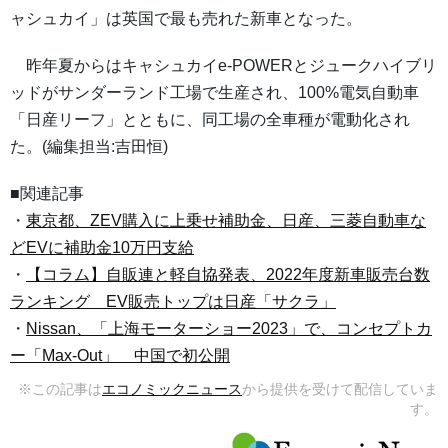
ャシュカイ」は英国で最も売れた新車となった。
昨年夏からはキャシュカイe-POWERとジュークハイブリ
ッドがサンダーランド工場で生産され、100%電気自動車
「日産リーフ」とともに、同工場の全車種が電動化され
た。(編集担当:吉田恒)
■関連記事
・
東京都、ZEV購入に上乗せ補助金、日産、三菱自動車な
どEVに補助金10万円支給
・
【コラム】自販連と軽自協発表、2022年度新車販売台数
ランキング EV販売トップは日産「サクラ」
・
Nissan、「上海モーターショー2023」で、コンセプトカ
ー「Max-Out」 中国で初公開
※この記事は
エコノミックニュース
から提供を受けて配信していま
す。