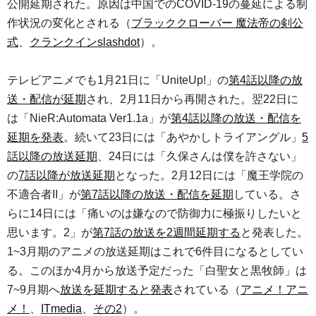
公開延期された。原因は中国でのCOVID-19の蔓延による制
作状況の変化とされる（
ブラッククローバー 魔法帝の剣公
式
、
クランクインslashdot
）。
テレビアニメでも1月21日に「UniteUp!」の
第4話以降の放
送・配信が延期
され、2月11日から再開された。翌22日に
は「NieR:Automata Ver1.1a」が
第4話以降の放送・配信を
延期を発表
。続いて23日には「あやかしトライアングル」
5
話以降の放送延期
、24日には「久保さんは僕を許さない」
の
7話以降が放送延期
となった。2月12日には「魔王学院の
不適合者II」が
第7話以降の放送・配信を延期
している。さ
らに14日には「痛いのは嫌なので防御力に極振りしたいと
思います。2」が
第7話の放送を2週間延期する
と発表した。
1~3月期のアニメの放送延期はこれで6件目になるとしてい
る。このほか4月から放送予定だった「白聖女と黒牧師」は
7~9月期へ
放送を延期すると発表
されている（
アニメ！アニ
メ！
、
ITmedia
、
その2
）。