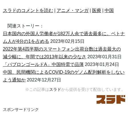
スラドのコメントを読む
|
アニメ・マンガ
|
医療
|
中国
関連ストーリー：
日本国内の外国人労働者が182万人余で過去最多に。ベトナ
ム人が4分の1を占める
2023年02月15日
2022年第4四半期のスマートフォン出荷台数は過去最大の
減少幅に、年間では2013年以来の少なさ
2023年01月31日
「パブロンゴールドA」中国特需で品薄
2023年01月24日
中国、民間機関によるCOVID-19のゲノム配列解析をしない
よう通知か
2022年12月27日
※この記事は
スラド
から提供を受けて配信しています。
スポンサードリンク