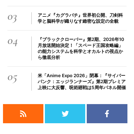
03
アニメ『カグラバチ』世界初公開、刀剣科
学と脳科学が織りなす緻密な設定の全貌
04
『ブラッククローバー』第2期、2026年10
月放送開始決定！「スペード王国攻略編」
の能力システムを科学とオカルトの視点か
ら徹底分析
05
米「Anime Expo 2026」閉幕：『サイバー
パンク：エッジランナーズ』第2期プレミア
上映に大反響、呪術廻戦は5周年パネル開催