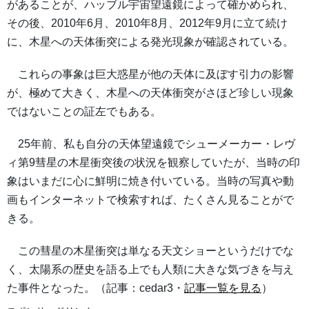
があることが、ハッブル宇宙望遠鏡によって確かめられ、
その後、2010年6月、2010年8月、2012年9月に立て続け
に、木星への天体衝突による発光現象が確認されている。
これらの事象は巨大惑星が他の天体に及ぼす引力の影響
が、極めて大きく、木星への天体衝突がさほど珍しい現象
ではないことの証左でもある。
25年前、私も自分の天体望遠鏡でシューメーカー・レヴ
ィ第9彗星の木星衝突後の状況を観察していたが、当時の印
象はいまだに心に鮮明に焼き付いている。当時の写真や動
画もインターネットで検索すれば、たくさん見ることがで
きる。
この彗星の木星衝突は単なる天文ショーというだけでな
く、太陽系の歴史を語る上でも人類に大きな気づきを与え
た事件となった。（記事：cedar3・
記事一覧を見る
）