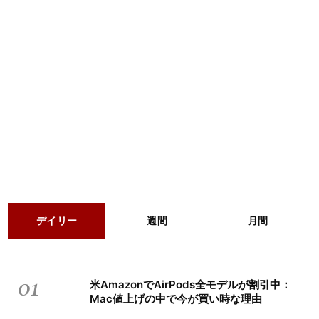
デイリー
週間
月間
01
米AmazonでAirPods全モデルが割引中：
Mac値上げの中で今が買い時な理由