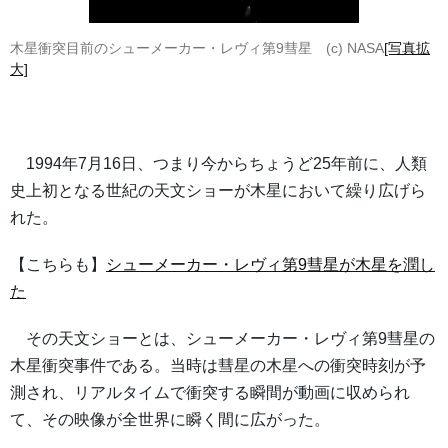
木星衝突目前のシューメーカー・レヴィ第9彗星 (c) NASA
[写真拡
大]
1994年7月16日、つまり今からちょうど25年前に、人類
史上初となる世紀の天文ショーが木星において繰り広げら
れた。
【こちらも】
シューメーカー・レヴィ第9彗星が木星を潤し
た
その天文ショーとは、シューメーカー・レヴィ第9彗星の
木星衝突事件である。当時は彗星の木星への衝突時刻が予
測され、リアルタイムで衝突する瞬間が動画に収められ
て、その映像が全世界に瞬く間に広がった。