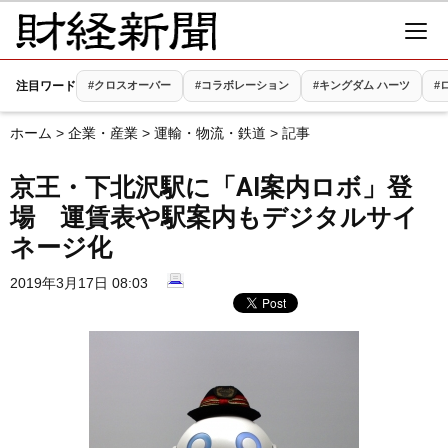
注目ワード
#クロスオーバー
#コラボレーション
#キングダム ハーツ
#
ホーム
>
企業・産業
>
運輸・物流・鉄道
> 記事
京王・下北沢駅に「AI案内ロボ」登
場 運賃表や駅案内もデジタルサイ
ネージ化
2019年3月17日 08:03