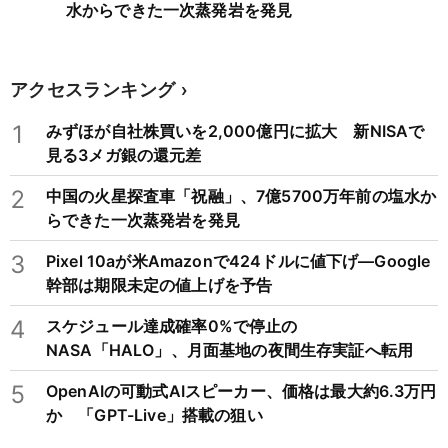
水からできた一次蒸発岩を発見
アクセスランキング
1
みずほが自社株買いを2,000億円に拡大 新NISAで
見る3メガ銀の還元差
2
中国の火星探査車「祝融」、7億5700万年前の塩水か
らできた一次蒸発岩を発見
3
Pixel 10aが米Amazonで424ドルに値下げ―Google
幹部は期限未定の値上げを予告
4
スケジュール達成確率0%で停止の
NASA「HALO」、月面基地の夜間生存実証へ転用
5
OpenAIの可動式AIスピーカー、価格は最大約6.3万円
か 「GPT-Live」搭載の狙い