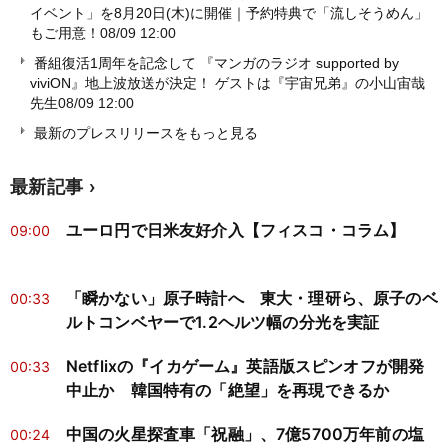
イベント」を8月20日(木)に開催｜予約特典で「流しそうめん」
もご用意！
08/09 12:00
番組復活1周年を記念して 『マンガのラジオ supported by
viviON』地上波放送が決定！ ゲストは『宇宙兄弟』の小山宙哉
先生
08/09 12:00
最新のプレスリリースをもっと見る
最新記事
ユーロ円で日米友好介入【フィスコ・コラム】
09:00
「瞬かない」原子時計へ 東大・理研ら、原子のベ
00:33
ルトコンベヤーで1.2ヘルツ幅の分光を実証
Netflixの『イカゲーム』英語版スピンオフが開発
00:33
中止か 韓国特有の「絶望」を再現できるか
中国の火星探査車「祝融」、7億5700万年前の塩
00:24