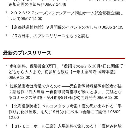
追加企画のお知らせ
08/07 14:48
２０２６/２７シーズンファジアーノ岡山ホーム試合応援企画に
ついて
08/07 14:00
【京都鉄道博物館】９月開催のイベントのおしらせ
08/06 14:35
「JR西日本」のプレスリリースをもっと読む
最新のプレスリリース
参加無料、優勝賞金3万円！「盆踊り大会」を10月4日に開催 子
どもから大人まで、初参加も歓迎【一畑山薬師寺 岡崎本堂】
08/09 12:00
拉致被害者は奪還できるのか――元自衛隊特殊部隊創設者が描
く話題作『邦人奪還 ー自衛隊特殊部隊が動くとき』、完結とな
るコミックス第3巻・第4巻を9月9日(水)同時発売
08/09 12:00
【北海道釧路市】ベルコスタッフ考案！夏の思い出を作る「手
作りお化け屋敷」を8月19日(水)にベルコ会館にて開催！
08/09
12:00
【セレモニーホール三宮】入場無料で楽しめる！「夏休み体験