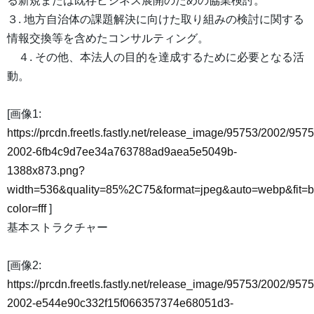
る新規または既存ビジネス展開のための協業検討。
３. 地方自治体の課題解決に向けた取り組みの検討に関する
情報交換等を含めたコンサルティング。
４. その他、本法人の目的を達成するために必要となる活
動。
[画像1:
https://prcdn.freetls.fastly.net/release_image/95753/2002/9575
2002-6fb4c9d7ee34a763788ad9aea5e5049b-
1388x873.png?
width=536&quality=85%2C75&format=jpeg&auto=webp&fit=
color=fff
]
基本ストラクチャー
[画像2:
https://prcdn.freetls.fastly.net/release_image/95753/2002/9575
2002-e544e90c332f15f066357374e68051d3-