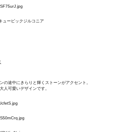
uSF75urJ.jpg
、キュービックジルコニア
ス
ンの途中にきらりと輝くストーンがアクセント。
大人可愛いデザインです。
UcfetS.jpg
DS50mCrq.jpg