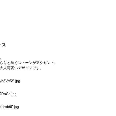
レス
。
らりと輝くストーンがアクセント。
大人可愛いデザインです。
yh8Vrt5S.jpg
yJRnCd.jpg
kisxb9P.jpg