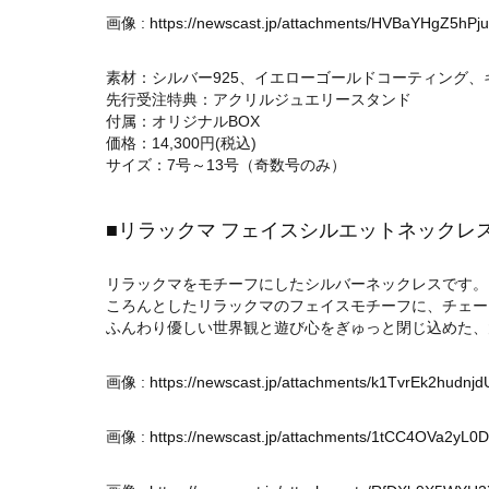
画像 :
https://newscast.jp/attachments/HVBaYHgZ5hPj
素材：シルバー925、イエローゴールドコーティング
先行受注特典：アクリルジュエリースタンド
付属：オリジナルBOX
価格：14,300円(税込)
サイズ：7号～13号（奇数号のみ）
■リラックマ フェイスシルエットネックレ
リラックマをモチーフにしたシルバーネックレスです。
ころんとしたリラックマのフェイスモチーフに、チェー
ふんわり優しい世界観と遊び心をぎゅっと閉じ込めた、
画像 :
https://newscast.jp/attachments/k1TvrEk2hudnjd
画像 :
https://newscast.jp/attachments/1tCC4OVa2yL0