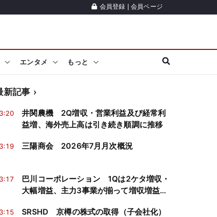
会員登録
|
会員ページ
エンタメ
もっと
最新記事
井関農機 2Q増収・営業利益及び経常利
3:20
益増、海外売上高は引き続き順調に推移
三陽商会 2026年7月月次概況
3:19
巴川コーポレーション 1Qは2ケタ増収・
3:17
大幅増益、主力3事業が揃って増収増益を
達成
SRSHD 京樽の株式の取得（子会社化）
3:15