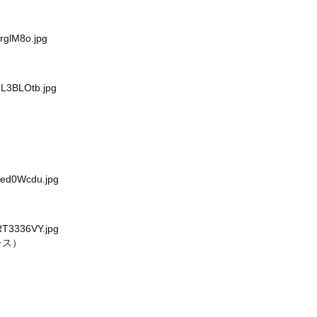
rglM8o.jpg
3L3BLOtb.jpg
ued0Wcdu.jpg
）
RT3336VY.jpg
レス）