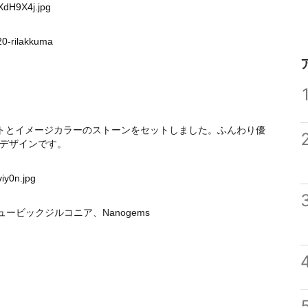
XdH9X4j.jpg
220-rilakkuma
トとイメージカラーのストーンをセットしました。ふんわり優
デザインです。
viy0n.jpg
ービックジルコニア、Nanogems