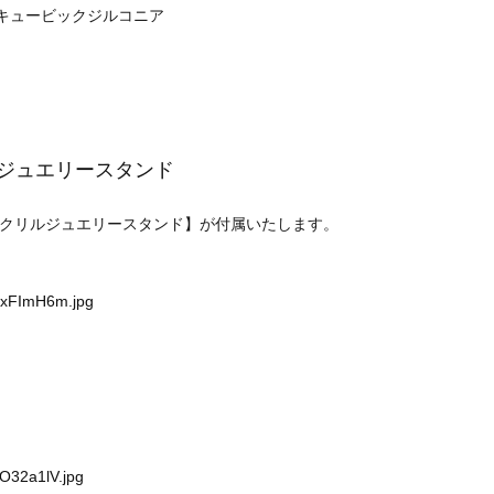
、キュービックジルコニア
リルジュエリースタンド
クリルジュエリースタンド】が付属いたします。
nNxFImH6m.jpg
O32a1lV.jpg