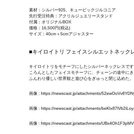
素材：シルバー925、キュービックジルコニア
先行受注特典：アクリルジュエリースタンド
付属：オリジナルBOX
価格：16,500円(税込)
サイズ：40cm＋5cmアジャスター
■キイロイトリ フェイスシルエットネック
キイロイトリをモチーフにしたシルバーネックレスです
ころんとしたフェイスモチーフに、チェーンの途中にき
ふんわり優しい世界観と遊び心をぎゅっと閉じ込めた、
画像 :
https://newscast.jp/attachments/52ewOoVv8YDN
画像 :
https://newscast.jp/attachments/beKIx87lVb2iLo
画像 :
https://newscast.jp/attachments/UBx4Oh1F3pMVt