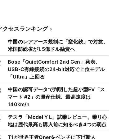
アクセスランキング
1
中国のレアアース規制に「窒化鉄」で対抗、
米国防総省が1.5億ドル融資へ
2
Bose「QuietComfort 2nd Gen」発表、
USB-C有線接続の24-bit対応で上位モデル
「Ultra」上回る
3
中国の認可データで判明した超小型EV「ス
マート #2」の量産仕様、最高速度は
140km/h
4
テスラ「Model Y L」試乗レビュー、乗り心
地は歴代最高も購入前に知るべき4つの弱点
5
T1が世界王者Onerをベンチに下げ新人