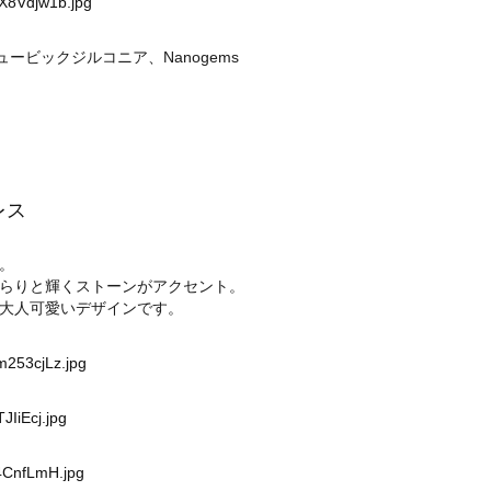
X8Vdjw1b.jpg
ービックジルコニア、Nanogems
レス
。
らりと輝くストーンがアクセント。
大人可愛いデザインです。
m253cjLz.jpg
JIiEcj.jpg
94CnfLmH.jpg