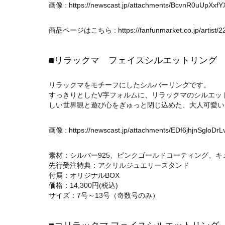
画像 :
https://newscast.jp/attachments/BcvnR0uUpXxfY
商品ページはこちら :
https://fanfunmarket.co.jp/artist/
■リラックマ フェイスシルエットリング
リラックマをモチーフにしたシルバーリングです。
すっきりとしたV字フォルムに、リラックマのシルエッ
しい世界観と遊び心をぎゅっと閉じ込めた、大人可愛い
画像 :
https://newscast.jp/attachments/EDf6jhjnSgloDrL
素材：シルバー925、ピンクゴールドコーティング、キュ
先行受注特典：アクリルジュエリースタンド
付属：オリジナルBOX
価格：14,300円(税込)
サイズ：7号～13号（奇数号のみ）