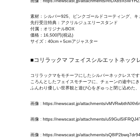
画像 :
https://newscast.jp/attachments/RfDXb9X5WYH2
素材：シルバー925、ピンクゴールドコーティング、キュ
先行受注特典：アクリルジュエリースタンド
付属：オリジナルBOX
価格：16,500円(税込)
サイズ：40cm＋5cmアジャスター
■コリラックマ フェイスシルエットネック
コリラックマをモチーフにしたシルバーネックレスです
ころんとしたフェイスモチーフに、チェーンの途中にき
ふんわり優しい世界観と遊び心をぎゅっと閉じ込めた、
画像 :
https://newscast.jp/attachments/vMVRwbthNXh6
画像 :
https://newscast.jp/attachments/u59GuI5IFRQJ4T
画像 :
https://newscast.jp/attachments/sQ8IP2bwq7dr