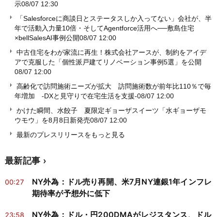
示
08/07 12:30
「Salesforceに商談日とステータスしか入ってない」会社が、半
年で活動入力量10倍・そしてAgentforce活用へ──敷島住宅
×bellSalesAI事例公開
08/07 12:00
中古住宅をわが家流に再生！株式会社アースが、制約をアイデ
アで克服した「個性派戸建てリノベーション事例5選」を公開
08/07 12:00
高齢化で訪問施術ニーズが拡大 訪問施術数が前年比110％で毎
年増加 -DXと見守りで在宅生活を支援-
08/07 12:00
かけた瞬間、水餃子 夏限定ギョーザスイーツ「水ギョーザモ
ウモウ」を8月8日新発売
08/07 12:00
最新のプレスリリースをもっと見る
最新記事
NY外為：ドル売り再開、米7月NY連銀1年インフレ
00:27
期待率が予想外に低下
NY外為：ドル・円200DMAがレジスタンス、ドル
23:58