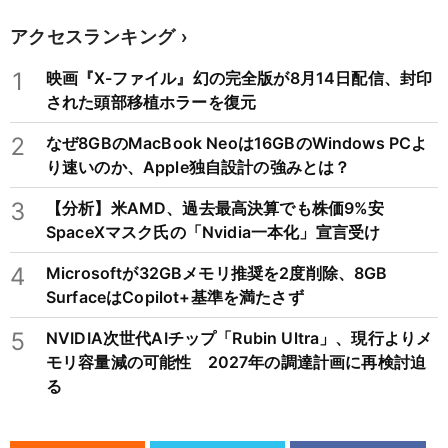
アクセスランキング
1
映画『X-ファイル』幻の完全版が8月14日配信、封印
された頭部移植ホラーを復元
2
なぜ8GBのMacBook Neoは16GBのWindows PCよ
り速いのか、Apple独自設計の強みとは？
3
【分析】米AMD、過去最高決算でも株価9%安
SpaceXマスク氏の「Nvidia一本化」宣言受け
4
Microsoftが32GBメモリ推奨を2度削除、8GB
SurfaceはCopilot+基準を満たさず
5
NVIDIA次世代AIチップ「Rubin Ultra」、現行よりメ
モリ容量減の可能性 2027年の調達計画に再検討迫
る