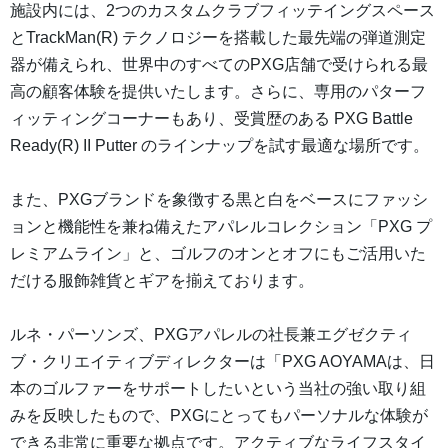
施設内には、2つのカスタムクラブフィッテイングスペース
とTrackMan(R) テクノロジーを搭載した最先端の弾道測定
器が備えられ、世界中のすべてのPXG店舗で受けられる最
高の顧客体験を提供いたします。さらに、専用のパターフ
ィッティングコーナーもあり、受賞歴のある PXG Battle
Ready(R) II Putter のラインナップを試す最適な場所です。
また、PXGブランドを象徴する黒と白をベースにファッシ
ョンと機能性を兼ね備えたアパレルコレクション「PXG プ
レミアムライン」と、ゴルフのオンとオフにもご活用いた
だける服飾雑貨とギアを揃えております。
ルネ・パーソンズ、PXGアパレルの社長兼エグゼクティ
ブ・クリエイティブディレクターは「PXG AOYAMAは、日
本のゴルファーをサポートしたいという当社の強い取り組
みを反映したもので、PXGにとってもパーソナルな体験が
できる非常に重要な拠点です。アクティブなライフスタイ