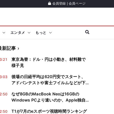
会員登録
|
会員ページ
エンタメ
もっと
最新記事
東京為替：ドル・円は小動き、材料難で
3:21
様子見
後場の日経平均は620円安でスタート、
3:03
アドバンテストや富士フイルムなどが下
落
なぜ8GBのMacBook Neoは16GBの
2:50
Windows PCより速いのか、Apple独自
設計の強みとは？
T1が7月のeスポーツ視聴時間ランキング
2:50