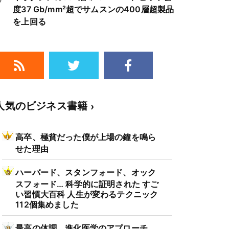
度37 Gb/mm²超でサムスンの400層超製品
を上回る
人気のビジネス書籍
高卒、極貧だった僕が上場の鐘を鳴ら
せた理由
ハーバード、スタンフォード、オック
スフォード… 科学的に証明された すご
い習慣大百科 人生が変わるテクニック
112個集めました
最高の体調 進化医学のアプローチ