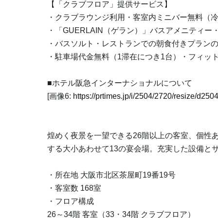
【「クラブフロア」提供サービス】
・クラブラウンジ利用・客室内ミニバー無料（
・「GUERLAIN（ゲラン）」バスアメニティー
・バスソルト・レストランでの朝食付きプラン
・駐車場代金無料（1滞在につき1台）・フィッ
■ホテル阪急インターナショナルについて
[画像6:
https://prtimes.jp/i/2504/2720/resize/d2
煌めく夜景を一望できる26階以上の客室、個性
する大小あわせて13の宴会場。充実した設備と
・所在地 大阪市北区茶屋町19番19号
・客室数 168室
・フロア構成
26～34階 客室（33・34階 クラブフロア）