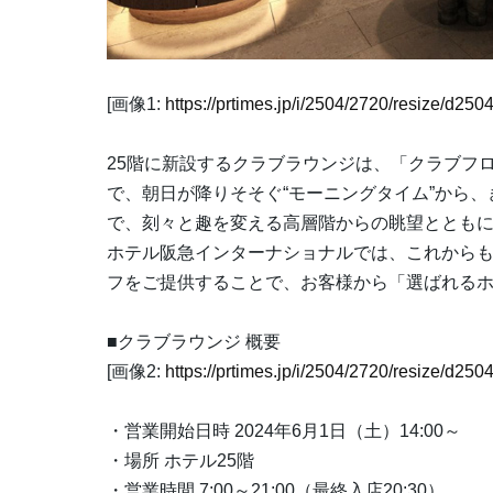
[画像1:
https://prtimes.jp/i/2504/2720/resize/d2
25階に新設するクラブラウンジは、「クラブフ
で、朝日が降りそそぐ“モーニングタイム”から、
で、刻々と趣を変える高層階からの眺望ととも
ホテル阪急インターナショナルでは、これから
フをご提供することで、お客様から「選ばれる
■クラブラウンジ 概要
[画像2:
https://prtimes.jp/i/2504/2720/resize/d2
・営業開始日時 2024年6月1日（土）14:00～
・場所 ホテル25階
・営業時間 7:00～21:00（最終入店20:30）