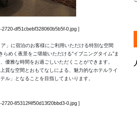
504-2720-df51cbebf328060b5b5f-0.jpg
]
ロア」に宿泊のお客様にご利用いただける特別な空間
きらめく夜景をご堪能いただける“イブニングタイム”ま
に、優雅な時間をお過ごしいただくことができます。
も上質な空間とおもてなしによる、魅力的なホテルライ
ホテル」となることを目指してまいります。
504-2720-85312f4f50d13f20bbd3-0.jpg
]