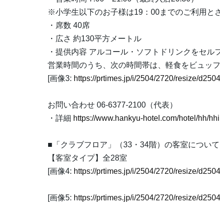
※小学生以下のお子様は19：00までのご利用と
・席数 40席
・広さ 約130平方メートル
・提供内容 アルコール・ソフトドリンクをセル
営業時間のうち、次の時間帯は、軽食をビュッ
[画像3:
https://prtimes.jp/i/2504/2720/resize/d2
お問い合わせ 06-6377-2100（代表）
・詳細
https://www.hankyu-hotel.com/hotel/hh/hhi
■「クラブフロア」（33・34階）の客室について
【客室タイプ】全28室
[画像4:
https://prtimes.jp/i/2504/2720/resize/d2
[画像5:
https://prtimes.jp/i/2504/2720/resize/d