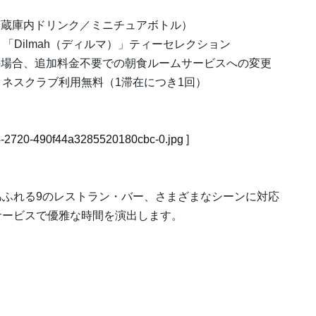
冷蔵庫内ドリンク／ミニチュアボトル）
・「Dilmah（ディルマ）」ティーセレクション
の場合、追加料金不要での朝食ルームサービスへの変更
トネスクラブ利用無料（1滞在につき1回）
504-2720-490f44a3285520180cbc-0.jpg
]
あふれる9のレストラン・バー、さまざまなシーンに対応
サービスで優雅な時間を演出します。