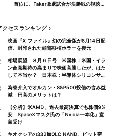
首位に、Faker敗退試合が決勝戦の視聴者
数を上回る
アクセスランキング
1
映画『X-ファイル』幻の完全版が8月14日配
信、封印された頭部移植ホラーを復元
2
相場展望 ８月６日号 米国株：米国・イラ
ン合意期待の高まりで株価高騰したが、はた
して本当か？ 日本株：半導体シリコンサイ
クルは3～4年周期で好・不況を繰り返すた
3
為替介入でオルカン・S&P500投信の含み益
め注意
減 円高のメリットは？
4
【分析】米AMD、過去最高決算でも株価9%
安 SpaceXマスク氏の「Nvidia一本化」宣
言受け
5
キオクシアの332層QLC NAND、ビット密