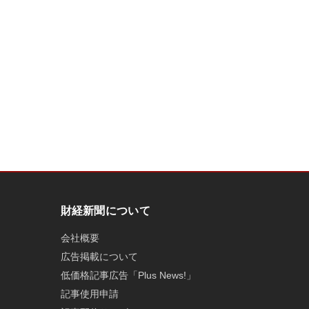
財経新聞について
会社概要
広告掲載について
低価格記事広告「Plus News!」
記事使用申請