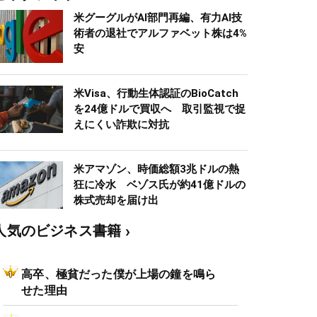
米グーグルがAI部門再編、有力AI技
術者の退社でアルファベット株は4%
安
米Visa、行動生体認証のBioCatch
を24億ドルで買収へ 取引監視で捉
えにくい詐欺に対抗
米アマゾン、時価総額3兆ドルの熱
狂に冷水 ベゾス氏が約41億ドルの
株式売却を届け出
人気のビジネス書籍
高卒、極貧だった僕が上場の鐘を鳴ら
せた理由