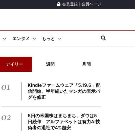
会員登録
|
会員ページ
エンタメ
もっと
デイリー
週間
月間
01
Kindleファームウェア「5.19.6」配
信開始、半年続いたマンガの表示バ
グを修正
02
5日の米国株はまちまち、ダウは5
日続伸 アルファベットは有力AI技
術者の退社で4%超安