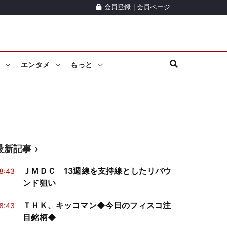
会員登録
|
会員ページ
エンタメ
もっと
最新記事
ＪＭＤＣ 13週線を支持線としたリバウ
8:43
ンド狙い
ＴＨＫ、キッコマン◆今日のフィスコ注
8:43
目銘柄◆