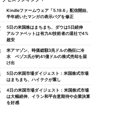
1
Kindleファームウェア「5.19.6」配信開始、
半年続いたマンガの表示バグを修正
2
5日の米国株はまちまち、ダウは5日続伸
アルファベットは有力AI技術者の退社で4%
超安
3
米アマゾン、時価総額3兆ドルの熱狂に冷
水 ベゾス氏が約41億ドルの株式売却を届
け出
4
5日の米国市場ダイジェスト：米国株式市場
はまちまち、ハイテクが重し
5
4日の米国市場ダイジェスト：米国株式市場
は大幅続伸、イラン和平合意期待や企業決算
を好感