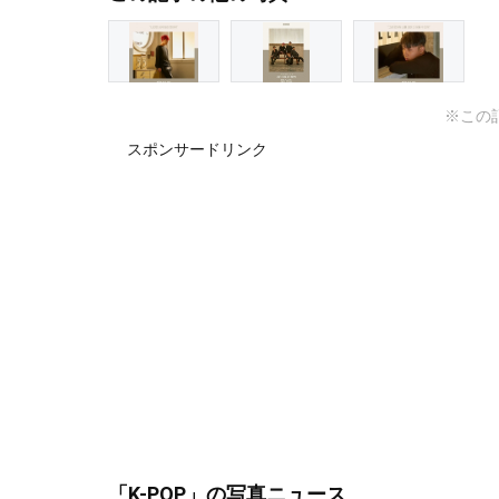
※この
スポンサードリンク
「K-POP」
の写真ニュース