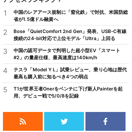
1
中国のレアアース規制に「窒化鉄」で対抗、米国防総
省が1.5億ドル融資へ
2
Bose「QuietComfort 2nd Gen」発表、USB-C有線
接続の24-bit対応で上位モデル「Ultra」上回る
3
中国の認可データで判明した超小型EV「スマート
#2」の量産仕様、最高速度は140km/h
4
テスラ「Model Y L」試乗レビュー、乗り心地は歴代
最高も購入前に知るべき4つの弱点
5
T1が世界王者Onerをベンチに下げ新人Painterを起
用、デビュー戦で5/0/8を記録