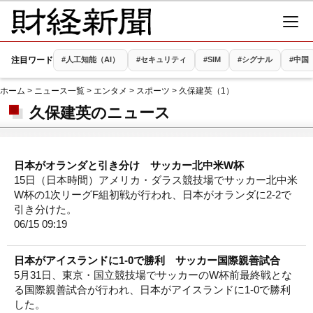
注目ワード
#人工知能（AI）
#セキュリティ
#SIM
#シグナル
#中国
ホーム
>
ニュース一覧
>
エンタメ
>
スポーツ
> 久保建英（1）
久保建英のニュース
日本がオランダと引き分け サッカー北中米W杯
15日（日本時間）アメリカ・ダラス競技場でサッカー北中米
W杯の1次リーグF組初戦が行われ、日本がオランダに2-2で
引き分けた。
06/15 09:19
日本がアイスランドに1-0で勝利 サッカー国際親善試合
5月31日、東京・国立競技場でサッカーのW杯前最終戦とな
る国際親善試合が行われ、日本がアイスランドに1-0で勝利
した。