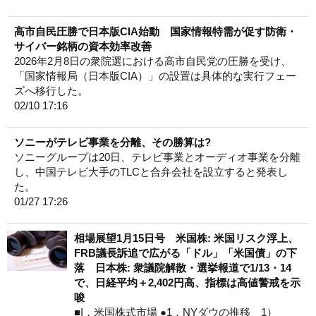
高市自民圧勝で日本版CIA始動 国家情報特需が促す防衛・
サイバー銘柄の資本効率改善
2026年2月8日の衆院選における高市自民党の圧勝を受け、
「国家情報局（日本版CIA）」の設置は具体的な実行フェー
ズへ移行した。
02/10 17:16
ソニーがテレビ事業を分離、その勝算は?
ソニーグループは20日、テレビ事業とオーディオ事業を分離
し、中国テレビ大手のTLCと合弁会社を設立すると発表し
た。
01/27 17:26
相場展望1月15日号 米国株: 米国リスク浮上、
FRB議長訴追で広がる「ドル」「米国債」の下
落 日本株: 衆議院解散・選挙報道で1/13・14
で、日経平均＋2,402円高、指標は高値警戒を示
唆
■I．米国株式市場 ●1．NYダウの推移 1）