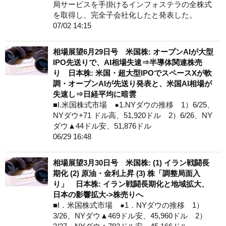
局サービスを手掛けるインフォステラの全株式
を取得し、完全子会社化したと発表した。
07/02 14:15
相場展望6月29日号 米国株: オープンAIが大型
IPO先送りで、AI相場失速⇒半導体関連株売
り 日本株: 米国・超大型IPOでスペースXが軟
調・オープンAIが先送り発表と、米国AI相場が
失速し⇒日経平均に暗雲
■I.米国株式市場 ●1.NYダウの推移 1）6/25、
NYダウ+71 ドル高、51,920ドル 2）6/26、NY
ダウ▲44ドル安、51,876ドル
06/29 16:48
相場展望3月30日号 米国株: (1) イラン戦闘長
期化 (2) 原油・金利上昇 (3) 株「調整局面入
り」 日本株: イラン戦闘長期化と地域拡大、
日本の影響拡大->株売りへ
■I．米国株式市場 ●1．NYダウの推移 1）
3/26、NYダウ▲469ドル安、45,960ドル 2）