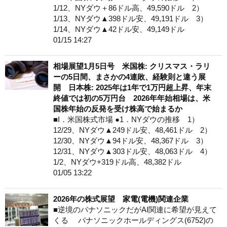
1/12、NYダウ＋86ドル高、49,590ドル 2）
1/13、NYダウ▲398ドル安、49,191ドル 3）
1/14、NYダウ▲42ドル安、49,149ドル
01/15 14:27
相場展望1月5日号 米国株: クリスマス・ラリ
ーの5日間、まさかの4連敗、経験則と違う展
開 日本株: 2025年は1年で1万円超上昇、年末
終値では初の5万円台 2026年年始相場は、米
国株年始の反発を受け株高で始まるか
■I．米国株式市場 ●1．NYダウの推移 1）
12/29、NYダウ▲249ドル安、48,461ドル 2）
12/30、NYダウ▲94ドル安、48,367ドル 3）
12/31、NYダウ▲303ドル安、48,063ドル 4）
1/2、NYダウ+319ドル高、48,382ドル
01/05 13:22
2026年の株式展望 家電(電機)関連企業
■逆境のパナソニックだがAI関連に希望が見えて
くる パナソニックホールディングス(6752)の