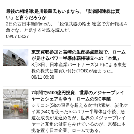
最後の相場師:是川銀蔵氏もいまなら、「防衛関連株は買
い」と言うだろうか
2日の西日本新聞meの、『殺傷武器の輸出 密室で方針転換を
急ぐな』と題する社説を読んだ。
09/07 08:37
東芝買収参加と宮崎の生産拠点建設で、ローム
が見せるパワー半導体覇権確立への「本気」
8月8日、日本産業パートナーズ(JIP)による東芝
株の株式公開買い付け(TOB)が始まった。
08/11 09:38
7年間で5100億円投資、世界のメジャープレイ
ヤーとシェアを争う ロームのSiC事業
シリコン(Si)の限界を超える次世代素材、炭化ケ
イ素(SiC)を使ったSiCパワー半導体は今後、急
速な成長が見込めるが、世界のメジャープレイ
ヤーと互角の健闘をみせているのが、京都に本
拠を置く日本企業、ロームである。