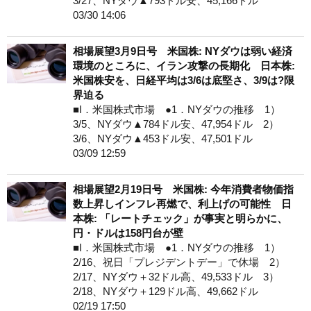
3/27、NYダウ▲793ドル安、45,166ドル
03/30 14:06
相場展望3月9日号 米国株: NYダウは弱い経済
環境のところに、イラン攻撃の長期化 日本株:
米国株安を、日経平均は3/6は底堅さ、3/9は?限
界迫る
■I．米国株式市場 ●1．NYダウの推移 1）
3/5、NYダウ▲784ドル安、47,954ドル 2）
3/6、NYダウ▲453ドル安、47,501ドル
03/09 12:59
相場展望2月19日号 米国株: 今年消費者物価指
数上昇しインフレ再燃で、利上げの可能性 日
本株: 「レートチェック」が事実と明らかに、
円・ドルは158円台が壁
■I．米国株式市場 ●1．NYダウの推移 1）
2/16、祝日「プレジデントデー」で休場 2）
2/17、NYダウ＋32ドル高、49,533ドル 3）
2/18、NYダウ＋129ドル高、49,662ドル
02/19 17:50