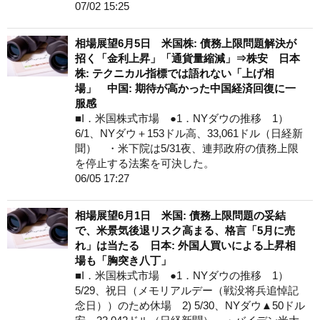
07/02 15:25
相場展望6月5日 米国株: 債務上限問題解決が
招く「金利上昇」「通貨量縮減」⇒株安 日本
株: テクニカル指標では語れない「上げ相
場」 中国: 期待が高かった中国経済回復に一
服感
■I．米国株式市場 ●1．NYダウの推移 1）
6/1、NYダウ＋153ドル高、33,061ドル（日経新
聞） ・米下院は5/31夜、連邦政府の債務上限
を停止する法案を可決した。
06/05 17:27
相場展望6月1日 米国: 債務上限問題の妥結
で、米景気後退リスク高まる、格言「5月に売
れ」は当たる 日本: 外国人買いによる上昇相
場も「胸突き八丁」
■I．米国株式市場 ●1．NYダウの推移 1）
5/29、祝日（メモリアルデー（戦没将兵追悼記
念日））のため休場 2) 5/30、NYダウ▲50ドル