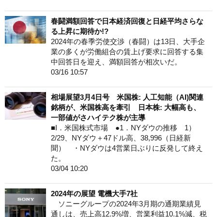
春闘満額回答で日本経済回復と日経平均さらな
る上昇に期待か!?
2024年の春季労使交渉（春闘）は13日、大手企
業の多くが労働組合の賃上げ要求に回答する集
中回答日を迎え、満額回答が相次いだ。
03/16 10:57
相場展望3月4日号 米国株: 人工知能（AI)関連
銘柄が、米国株高を牽引 日本株: 大幅高も、
一部値がさハイテク株が主導
■I．米国株式市場 ●1．NYダウの推移 1）
2/29、NYダウ＋47ドル高、38,996（日経新
聞） ・NYダウは4営業日ぶりに反発して終え
た。
03/04 10:20
2024年の展望 電機大手7社
ソニーグループの2024年3月期の通期業績見
通しは、売上高12.9%増、営業利益10.1%減、税