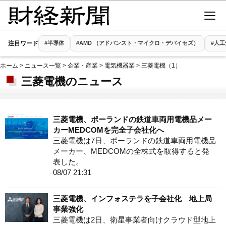
注目ワード
#半導体
#AMD （アドバンスト・マイクロ・デバイセズ）
#人工
ホーム
>
ニュース一覧
>
企業・産業
>
電気機器業
> 三菱電機（1）
三菱電機のニュース
三菱電機、ポーランドの鉄道車両用電機品メー
カーMEDCOMを完全子会社化へ
三菱電機は7日、ポーランドの鉄道車両用電機品
メーカー、MEDCOMの全株式を取得すると発
表した。
08/07 21:31
三菱電機、インフォステラを子会社化 地上局
事業強化
三菱電機は2日、衛星事業者向けクラウド型地上