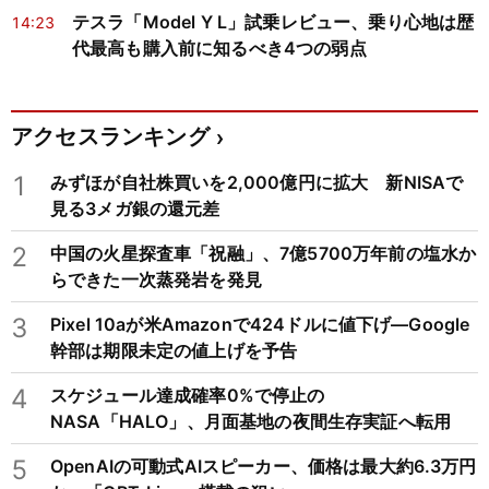
テスラ「Model Y L」試乗レビュー、乗り心地は歴
14:23
代最高も購入前に知るべき4つの弱点
アクセスランキング
1
みずほが自社株買いを2,000億円に拡大 新NISAで
見る3メガ銀の還元差
2
中国の火星探査車「祝融」、7億5700万年前の塩水か
らできた一次蒸発岩を発見
3
Pixel 10aが米Amazonで424ドルに値下げ―Google
幹部は期限未定の値上げを予告
4
スケジュール達成確率0%で停止の
NASA「HALO」、月面基地の夜間生存実証へ転用
5
OpenAIの可動式AIスピーカー、価格は最大約6.3万円