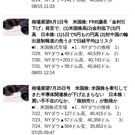
08/15 11:33
相場展望8月1日号 米国株: FRB議長「金利引
下げ」発言で、(1)米国株高(2)金利低下(3)円
高 日本株: (1)1日で5円もの円高 (2)対中国の輸
出規制報道の危うさで日経平均はリスク
■I．米国株式市場 ●1．NYダウの推移 1）
7/29、NYダウ▲49ドル安、40,539ドル 2）
7/30、NYダウ+203ドル高、40,743ドル 3）
7/31、NYダウ＋99ドル高、40,842ドル
08/01 12:14
相場展望7月25日号 米国株: 米国株を牽引して
きた半導体関連株が下げ止まらない 日本株：
買い手不在のなか、「狼狽売り」が勃発か
■I．米国株式市場 ●1．NYダウの推移 1）
7/22、NYダウ＋127ドル高、40,415ドル 2）
7/23、NYダウ▲57ドル安、40,358ドル 3）
7/24、NYダウ▲504ドル安、39,853ドル
07/25 09:47