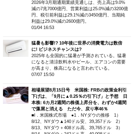
2026年3月期通期業績見通しは、売上高は9.0%
減の7兆7000億円、営業利益は25.0%減の3200億
円、税引前利益は29.1%減の3450億円、当期純
利益は29.0%減の2600億円。
01/04 16:53
猛暑も影響!? 10年後に世界の消費電力は数倍
に! ビジネスチャンスは?
2025年も全国的に猛暑が予測されている。猛暑
になると清涼飲料水やビール、エアコンの需要
が高まり、株高になると言われている。
07/07 15:50
相場展望8月15日号 米国株: FRBの政策金利引
下げは、「9月に▲0.25％の引下げ」と予想 日
本株: 6カ月2週間の株価上昇分を、わずか4週間
で藻屑と消える ただ今、戻り率46％
■I．米国株式市場 ●1．NYダウの推移 1）
8/12、NYダウ▲140ドル安、39,357ドル 2）
8/13、NYダウ＋408ドル高、39,765ドル 3）
8/14、NYダウ＋242ドル高、40,008ドル