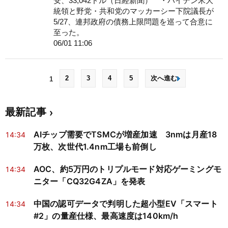
安、33,042ドル（日経新聞） ・バイデン米大
統領と野党・共和党のマッカーシー下院議長が
5/27、連邦政府の債務上限問題を巡って合意に
至った。
06/01 11:06
2
3
4
5
次へ進む
1
最新記事
AIチップ需要でTSMCが増産加速 3nmは月産18
14:34
万枚、次世代1.4nm工場も前倒し
AOC、約5万円のトリプルモード対応ゲーミングモ
14:34
ニター「CQ32G4ZA」を発表
中国の認可データで判明した超小型EV「スマート
14:34
#2」の量産仕様、最高速度は140km/h