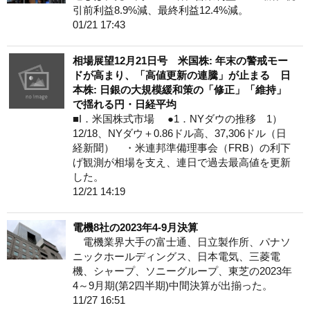
引前利益8.9%減、最終利益12.4%減。
01/21 17:43
相場展望12月21日号 米国株: 年末の警戒モー
ドが高まり、「高値更新の連騰」が止まる 日
本株: 日銀の大規模緩和策の「修正」「維持」
で揺れる円・日経平均
■I．米国株式市場 ●1．NYダウの推移 1）
12/18、NYダウ＋0.86ドル高、37,306ドル（日
経新聞） ・米連邦準備理事会（FRB）の利下
げ観測が相場を支え、連日で過去最高値を更新
した。
12/21 14:19
電機8社の2023年4-9月決算
電機業界大手の富士通、日立製作所、パナソ
ニックホールディングス、日本電気、三菱電
機、シャープ、ソニーグループ、東芝の2023年
4～9月期(第2四半期)中間決算が出揃った。
11/27 16:51