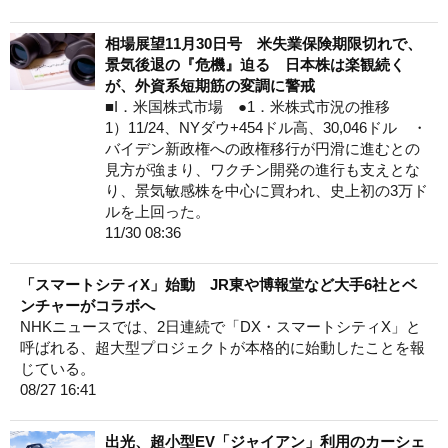
相場展望11月30日号 米失業保険期限切れで、
景気後退の『危機』迫る 日本株は楽観続く
が、外資系短期筋の変調に警戒
■I．米国株式市場 ●1．米株式市況の推移
1）11/24、NYダウ+454ドル高、30,046ドル ・
バイデン新政権への政権移行が円滑に進むとの
見方が強まり、ワクチン開発の進行も支えとな
り、景気敏感株を中心に買われ、史上初の3万ド
ルを上回った。
11/30 08:36
「スマートシティX」始動 JR東や博報堂など大手6社とベ
ンチャーがコラボへ
NHKニュースでは、2日連続で「DX・スマートシティX」と
呼ばれる、超大型プロジェクトが本格的に始動したことを報
じている。
08/27 16:41
出光、超小型EV「ジャイアン」利用のカーシェ