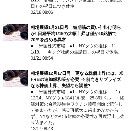
日）の祝日につき休場
02/18 08:06
相場展望1月21日号 短期筋の買い仕掛け明ら
か! 日経平均1/19の大幅上昇は僅か10銘柄で
70％を占める異常
■I．米国株式市場 ●1．NYダウの推移 1）
1/18、「キング牧師の生誕日」の祝日で休場。
01/21 08:54
相場展望12月17日号 更なる株価上昇には、米
FRBの追加緩和策が必要 ⇒ 前向きサプライズ
なら株価上昇、失望なら調整?
■I．米国株式市場 ●1．NYダウの推移 1）
12/14、NYダウ▲184ドル安、29,861ドル ・経
済対策の合意期待やワクチン接種開始で続伸し
て始まったが、感染再拡大に歯止めがかから
ず、NYなどの都市封鎖の必要性が再度浮上し売
り込まれた。
12/17 08:43