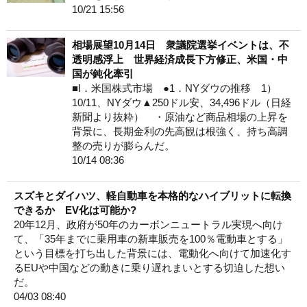
10/21 15:56
相場展望10月14日 衆議院選挙イベントは、不
透明感浮上 世界経済成長下方修正、米国・中
国が鈍化牽引
■I．米国株式市場 ●1．NYダウの推移 1）
10/11、NYダウ▲250ドル安、34,496ドル（日経
新聞より抜粋） ・原油など商品相場の上昇を
背景に、長期金利の先高観は根強く、持ち高調
整の売りが膨らんだ。
10/14 08:36
スズキとダイハツ、軽自動車を本格的なハイブリットに転換
できるか EV化は可能か?
20年12月、政府が50年のカーボンニュートラル実現へ向け
て、「35年までに乗用車の新車販売を100％電動車とする」
という目標を打ち出した背景には、電動化へ向けて加速化す
るEUや中国などの動きに乗り遅れまいとする切迫した想い
だ。
04/03 08:40