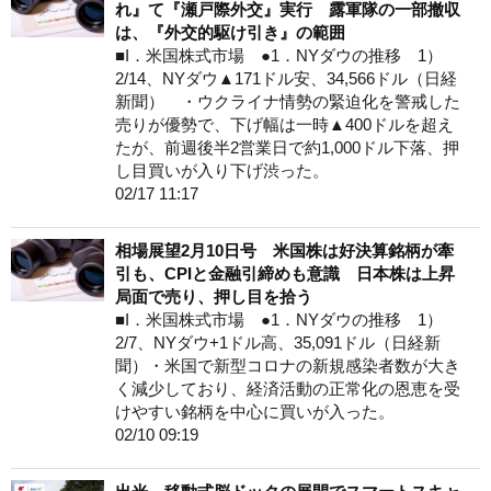
れ』て『瀬戸際外交』実行 露軍隊の一部撤収
は、『外交的駆け引き』の範囲
■I．米国株式市場 ●1．NYダウの推移 1）
2/14、NYダウ▲171ドル安、34,566ドル（日経
新聞） ・ウクライナ情勢の緊迫化を警戒した
売りが優勢で、下げ幅は一時▲400ドルを超え
たが、前週後半2営業日で約1,000ドル下落、押
し目買いが入り下げ渋った。
02/17 11:17
相場展望2月10日号 米国株は好決算銘柄が牽
引も、CPIと金融引締めも意識 日本株は上昇
局面で売り、押し目を拾う
■I．米国株式市場 ●1．NYダウの推移 1）
2/7、NYダウ+1ドル高、35,091ドル（日経新
聞）・米国で新型コロナの新規感染者数が大き
く減少しており、経済活動の正常化の恩恵を受
けやすい銘柄を中心に買いが入った。
02/10 09:19