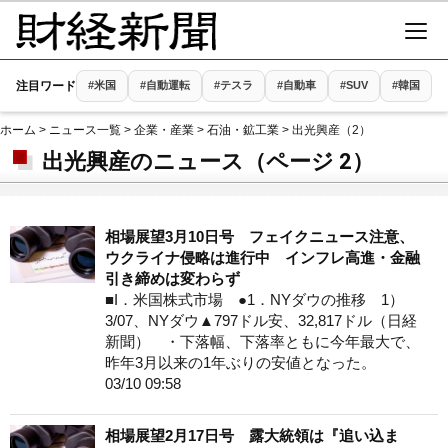
注目ワード
#米国
#自動運転
#テスラ
#自動車
#SUV
#韓国
ホーム
>
ニュース一覧
>
企業・産業
>
石油・鉱工業
> 出光興産（2）
出光興産のニュース（ページ 2）
相場展望3月10日号 フェイクニュース注意、
ウクライナ侵略は進行中 インフレ高進・金融
引き締めは変わらず
■I．米国株式市場 ●1．NYダウの推移 1）
3/07、NYダウ▲797ドル安、32,817ドル（日経
新聞） ・下落幅、下落率ともに今年最大で、
昨年3月以来の1年ぶりの安値となった。
03/10 09:58
相場展望2月17日号 露大統領は『追い込ま