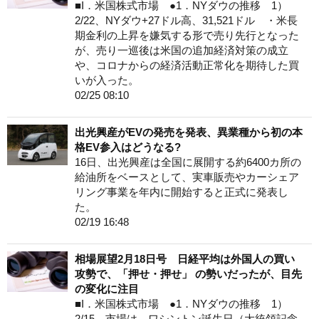
■I．米国株式市場 ●1．NYダウの推移 1）
2/22、NYダウ+27ドル高、31,521ドル ・米長
期金利の上昇を嫌気する形で売り先行となった
が、売り一巡後は米国の追加経済対策の成立
や、コロナからの経済活動正常化を期待した買
いが入った。
02/25 08:10
出光興産がEVの発売を発表、異業種から初の本
格EV参入はどうなる?
16日、出光興産は全国に展開する約6400カ所の
給油所をベースとして、実車販売やカーシェア
リング事業を年内に開始すると正式に発表し
た。
02/19 16:48
相場展望2月18日号 日経平均は外国人の買い
攻勢で、「押せ・押せ」 の勢いだったが、目先
の変化に注目
■I．米国株式市場 ●1．NYダウの推移 1）
2/15、市場は、ワシントン誕生日（大統領記念