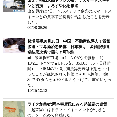
出光、移動式脳ドックの展開でスマートスキャ
ンと提携 よろずや化を推進
出光興産は7日、ヘルステック企業のスマートス
キャンとの資本業務提携に合意したことを発表
した。
02/08 08:26
相場展望10月25日 中国、不動産税導入で景気
後退・世界経済悪影響 日本株は、衆議院総選
挙結果次第で揺らぐ可能性
■I．米国株式市場 ●1．NYダウの推移 1）
10/21、NYダウ▲6ドル安、35,603ドル（日経新
聞） ・IBMの7～9月期決算発表は予想を下回
ったことが嫌気されて株価は▲10％急落、1銘
柄でNYダウを▲90ドル近く下げて、重荷になっ
た。
10/25 10:13
ライク創業者:岡本泰彦氏にみる起業家の資質
「起業家にはドラマ・ドキュメントが付きも
の」を、改めて痛感した。