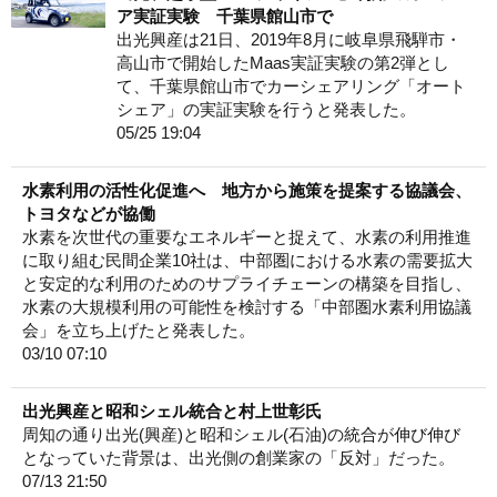
ア実証実験 千葉県館山市で
出光興産は21日、2019年8月に岐阜県飛騨市・
高山市で開始したMaas実証実験の第2弾とし
て、千葉県館山市でカーシェアリング「オート
シェア」の実証実験を行うと発表した。
05/25 19:04
水素利用の活性化促進へ 地方から施策を提案する協議会、
トヨタなどが協働
水素を次世代の重要なエネルギーと捉えて、水素の利用推進
に取り組む民間企業10社は、中部圏における水素の需要拡大
と安定的な利用のためのサプライチェーンの構築を目指し、
水素の大規模利用の可能性を検討する「中部圏水素利用協議
会」を立ち上げたと発表した。
03/10 07:10
出光興産と昭和シェル統合と村上世彰氏
周知の通り出光(興産)と昭和シェル(石油)の統合が伸び伸び
となっていた背景は、出光側の創業家の「反対」だった。
07/13 21:50