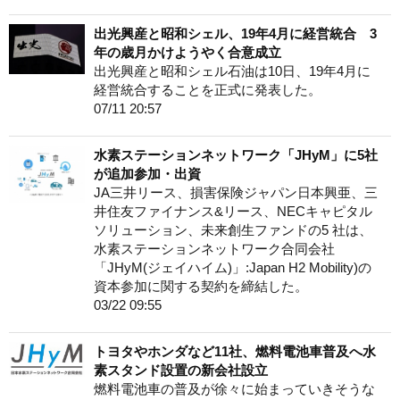
出光興産と昭和シェル、19年4月に経営統合 3
年の歳月かけようやく合意成立
出光興産と昭和シェル石油は10日、19年4月に
経営統合することを正式に発表した。
07/11 20:57
水素ステーションネットワーク「JHyM」に5社
が追加参加・出資
JA三井リース、損害保険ジャパン日本興亜、三
井住友ファイナンス&リース、NECキャピタル
ソリューション、未来創生ファンドの5 社は、
水素ステーションネットワーク合同会社
「JHyM(ジェイハイム)」:Japan H2 Mobility)の
資本参加に関する契約を締結した。
03/22 09:55
トヨタやホンダなど11社、燃料電池車普及へ水
素スタンド設置の新会社設立
燃料電池車の普及が徐々に始まっていきそうな