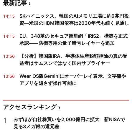
最新記事
SKハイニックス、韓国のAIメモリ工場に約6兆円投
14:15
資―米国のHBM韓国依存は2030年代も続く見通し
EU、348基のセキュア衛星網「IRIS2」構築を正式
14:15
承認——防衛専用の量子暗号レイヤーを追加
【分析】韓国版IRA、半導体生産税額控除の真の受
13:56
益者はサムスンではなく国内サプライヤー
Wear OS版Geminiにオーバーレイ表示、文字盤や
13:56
アプリを隠さず操作可能に
アクセスランキング
1
みずほが自社株買いを2,000億円に拡大 新NISAで
見る3メガ銀の還元差