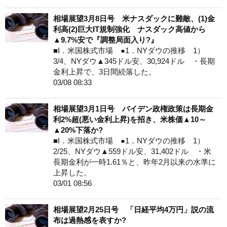
相場展望3月8日号 米ナスダックに難敵、(1)金
利高(2)巨大IT規制強化 ナスダック高値から
▲9.7%安で『調整局面入り?』
■I．米国株式市場 ●1．NYダウの推移 1）
3/4、NYダウ▲345ドル安、30,924ドル ・長期
金利上昇で、3日間続落した。
03/08 08:33
相場展望3月1日号 バイデン政権政策は長期金
利2%超(悪い金利上昇)を招き、米株価▲10～
▲20%下落か?
■I．米国株式市場 ●1．NYダウの推移 1）
2/25、NYダウ▲559ドル安、31,402ドル ・米
長期金利が一時1.61％と、昨年2月以来の水準に
上昇した。
03/01 08:56
相場展望2月25日号 「日経平均4万円」説の流
布は過熱感を表すか?