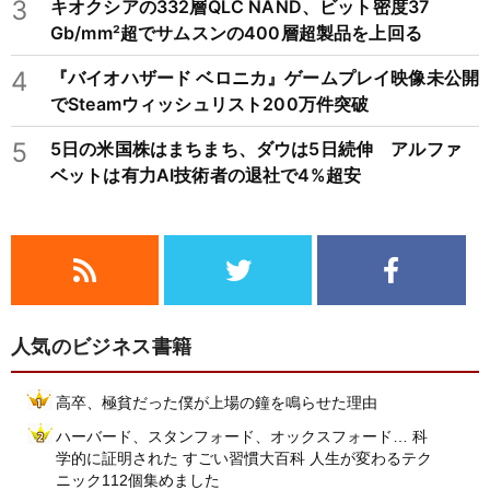
3
キオクシアの332層QLC NAND、ビット密度37
Gb/mm²超でサムスンの400層超製品を上回る
4
『バイオハザード ベロニカ』ゲームプレイ映像未公開
でSteamウィッシュリスト200万件突破
5
5日の米国株はまちまち、ダウは5日続伸 アルファ
ベットは有力AI技術者の退社で4%超安
人気のビジネス書籍
高卒、極貧だった僕が上場の鐘を鳴らせた理由
ハーバード、スタンフォード、オックスフォード… 科
学的に証明された すごい習慣大百科 人生が変わるテク
ニック112個集めました