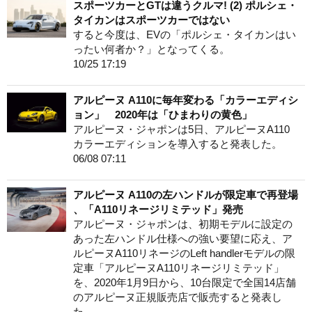
スポーツカーとGTは違うクルマ! (2) ポルシェ・
タイカンはスポーツカーではない
すると今度は、EVの「ポルシェ・タイカンはい
ったい何者か？」となってくる。
10/25 17:19
アルピーヌ A110に毎年変わる「カラーエディシ
ョン」 2020年は「ひまわりの黄色」
アルピーヌ・ジャポンは5日、アルピーヌA110
カラーエディションを導入すると発表した。
06/08 07:11
アルピーヌ A110の左ハンドルが限定車で再登場
、「A110リネージリミテッド」発売
アルピーヌ・ジャポンは、初期モデルに設定の
あった左ハンドル仕様への強い要望に応え、ア
ルピーヌA110リネージのLeft handlerモデルの限
定車「アルピーヌA110リネージリミテッド」
を、2020年1月9日から、10台限定で全国14店舗
のアルピーヌ正規販売店で販売すると発表し
た。