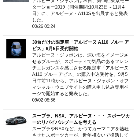
アルピーヌ・ジャポンは24日、第46回東京モー
ターショー2019（開催期間:10月23日～11月4
日）に、アルピーヌ・A110Sを出展すると発表
した。
09/26 09:24
30台だけの限定車「アルピーヌ A110 ブルー ア
ビス」9月5日受付開始
アルピーヌ・ジャポンは、深い海をイメージさ
せるブルーが、スポーティで気品のあるフレン
チエレガンスを感じさせる限定車「アルピーヌ
A110 ブルー アビス」の購入申込受付を、9月5
日午前11時から、アルピーヌ・ジャポン・オフ
ィシャル・ウェブサイトの購入申し込み専用ペ
ージで開始すると発表した。
09/02 08:56
スープラ、NSX、アルピーヌ・・・ スポーツカ
ーのリバイバルブームを考える
スープラやNSXなど、かつてカーマニアを熱狂
させたスポーツカーが、近年相次いで復活して