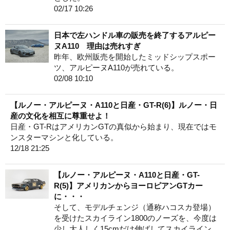
02/17 10:26
日本で左ハンドル車の販売を終了するアルピー
ヌA110 理由は売れすぎ
昨年、欧州販売を開始したミッドシップスポー
ツ、アルピーヌA110が売れている。
02/08 10:10
【ルノー・アルピーヌ・A110と日産・GT-R(6)】ルノー・日
産の文化を相互に尊重せよ！
日産・GT-RはアメリカンGTの真似から始まり、現在ではモ
ンスターマシンと化している。
12/18 21:25
【ルノー・アルピーヌ・A110と日産・GT-
R(5)】アメリカンからヨーロピアンGTカー
に・・・
そして、モデルチェンジ（通称ハコスカ登場）
を受けたスカイライン1800のノーズを、今度は
少し大人しく15cmだけ伸ばしてスカイライン