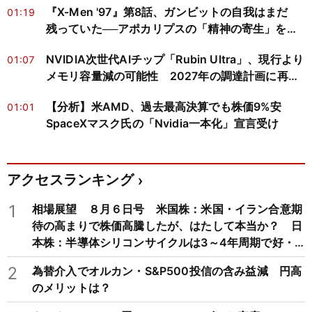
『X-Men '97』第8話、ガンビットの自我はまだ
01:19
残っていた──アポカリプスの「精神の寄生」を神
経科学と心の哲学で読み解く
NVIDIA次世代AIチップ「Rubin Ultra」、現行より
01:07
メモリ容量減の可能性 2027年の調達計画に再検
討迫る
【分析】米AMD、過去最高決算でも株価9%安
01:01
SpaceXマスク氏の「Nvidia一本化」宣言受け
アクセスランキング
1
相場展望 ８月６日号 米国株：米国・イラン合意期
待の高まりで株価高騰したが、はたして本当か？ 日
本株：半導体シリコンサイクルは3～4年周期で好・
不況を繰り返すため注意
2
為替介入でオルカン・S&P500投信の含み益減 円高
のメリットは？