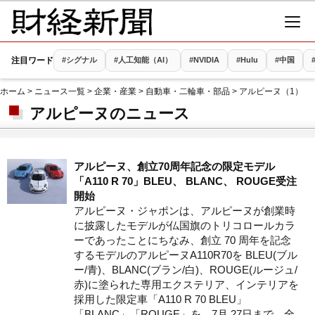
注目ワード
#シグナル
#人工知能（AI）
#NVIDIA
#Hulu
#中国
ホーム
>
ニュース一覧
>
企業・産業
>
自動車・二輪車・部品
> アルピーヌ（1）
アルピーヌのニュース
アルピーヌ、創立70周年記念の限定モデル
「A110 R 70」BLEU、 BLANC、 ROUGE受注
開始
アルピーヌ・ジャポンは、アルピーヌが創業時
に披露したモデルが仏国旗のトリコロールカラ
ーであったことにちなみ、創立 70 周年を記念
するモデルのアルピーヌA110R70を BLEU(ブル
ー/青)、BLANC(ブラン/白)、ROUGE(ルージュ/
赤)に塗られた専用エクステリア、インテリアを
採用した限定車「A110 R 70 BLEU」
「BLANC」「ROUGE」を、7月 27日まで、全