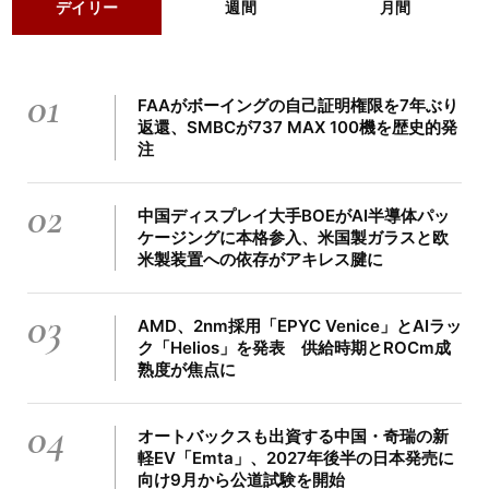
デイリー
週間
月間
01
FAAがボーイングの自己証明権限を7年ぶり
返還、SMBCが737 MAX 100機を歴史的発
注
02
中国ディスプレイ大手BOEがAI半導体パッ
ケージングに本格参入、米国製ガラスと欧
米製装置への依存がアキレス腱に
03
AMD、2nm採用「EPYC Venice」とAIラッ
ク「Helios」を発表 供給時期とROCm成
熟度が焦点に
04
オートバックスも出資する中国・奇瑞の新
軽EV「Emta」、2027年後半の日本発売に
向け9月から公道試験を開始