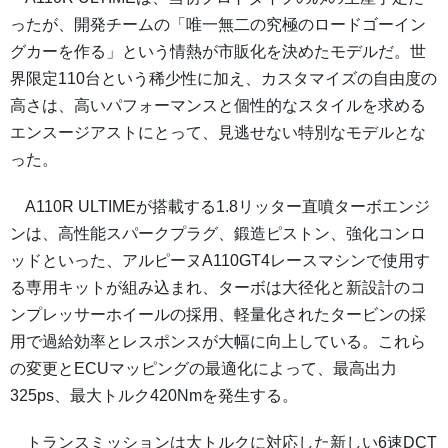
ったが、開発チームの「唯一無二の究極のロードゴーイン
グカーを作る」という情熱が市販化を決めたモデルだ。世
界限定110台という稀少性に加え、カスタマイズの自由度の
高さは、高いパフォーマンスと個性的なスタイルを求める
エンスージアストにとって、見逃せない特別なモデルとな
った。
A110R ULTIMEが搭載する1.8リッター直噴ターボエンジ
ンは、高性能スパークプラグ、鍛造ピストン、強化コンロ
ッドといった、アルピーヌA110GT4レースマシンで使用す
る専用キットが組み込まれ、ターボは大径化と新設計のコ
ンプレッサーホイールの採用、軽量化されたタービンの採
用で過給効率とレスポンスが大幅に向上している。これら
の変更とECUマッピングの最適化によって、最高出力
325ps、最大トルク420Nmを発生する。
トランスミッションは大トルクに対応した新しい6速DCT