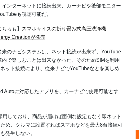
。インターネットに接続出来、カーナビや後部モニター
ouTubeも視聴可能だ。
こちらも】
スマホサイズの折り畳み式高圧洗浄機
nergy Creationが発売
来のナビシステムは、ネット接続が出来ず、YouTube
車内で楽しむことは出来なかった。そのためSIMを利用
ット接続により、従来ナビでYouTubeなどを楽しめ
droid Autoに対応したアプリを、カーナビで使用可能とす
SIMを採用しており、商品が届けば面倒な設定もなく即ネット
るため、クルマに設置すればスマホなどを最大8台接続可
金も発生しない。