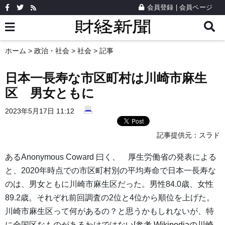
会員登録
|
会員ページ
ホーム
>
政治・社会
>
社会
> 記事
日本一長寿な市区町村は川崎市麻生
区 男女ともに
2023年5月17日 11:12
記事提供元：
スラド
あるAnonymous Coward 曰く、 厚生労働省の発表による
と、2020年時点での市区町村別の平均寿命で日本一長寿な
のは、男女ともに川崎市麻生区だった。男性84.0歳、女性
89.2歳。それぞれ前回調査の2位と4位から順位を上げた。
川崎市麻生区って何があるの？と思うかもしれないが、特
に全国区なものがあるわけではない[参考
Wikipediaの川崎