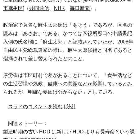
市麻生区]
（
共同通信
、
NHK
、
毎日新聞
）。
政治家で著名な麻生太郎氏は「あそう」であるが、区名の
読みは「あさお」である。かつては区役所窓口の申請書記
入例の氏名欄に「麻生太郎」と記載されていたが、2008年
自由民主党総裁選挙の際に、麻生太郎候補と同名であると
指摘されて差し替えられたとのこと。
厚労省は市区町村で差があることについて、「食生活など
の生活習慣や気候、健康への意識などが影響しているとみ
られるが、明確な要因は分からない」としている。
スラドのコメントを読む
|
統計
関連ストーリー：
製造時期の古い HDD は新しい HDD よりも長寿命という調