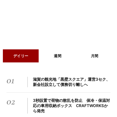
デイリー
週間
月間
01
滋賀の観光地「黒壁スクエア」運営3セク、
新会社設立して債務切り離しへ
02
3秒設置で荷物の散乱を防止 保冷・保温対
応の車用収納ボックス CRAFTWORKSか
ら発売